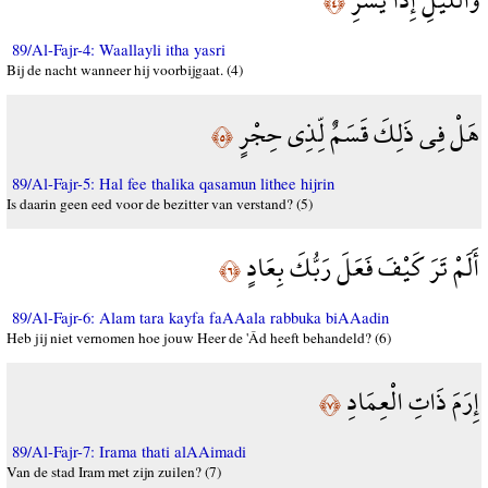
﴿٤﴾
89/Al-Fajr-4: Waallayli itha yasri
Bij de nacht wanneer hij voorbijgaat. (4)
هَلْ فِي ذَلِكَ قَسَمٌ لِّذِي حِجْرٍ
﴿٥﴾
89/Al-Fajr-5: Hal fee thalika qasamun lithee hijrin
Is daarin geen eed voor de bezitter van verstand? (5)
أَلَمْ تَرَ كَيْفَ فَعَلَ رَبُّكَ بِعَادٍ
﴿٦﴾
89/Al-Fajr-6: Alam tara kayfa faAAala rabbuka biAAadin
Heb jij niet vernomen hoe jouw Heer de 'Âd heeft behandeld? (6)
إِرَمَ ذَاتِ الْعِمَادِ
﴿٧﴾
89/Al-Fajr-7: Irama thati alAAimadi
Van de stad Iram met zijn zuilen? (7)