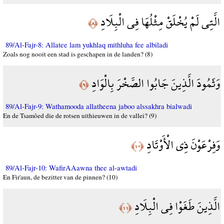
الَّتِي لَمْ يُخْلَقْ مِثْلُهَا فِي الْبِلَادِ
﴿٨﴾
89/Al-Fajr-8: Allatee lam yukhlaq mithluha fee albiladi
Zoals nog nooit een stad is geschapen in de landen? (8)
وَثَمُودَ الَّذِينَ جَابُوا الصَّخْرَ بِالْوَادِ
﴿٩﴾
89/Al-Fajr-9: Wathamooda allatheena jaboo alssakhra bialwadi
En de Tsamôed die de rotsen uithieuwen in de vallei? (9)
وَفِرْعَوْنَ ذِي الْأَوْتَادِ
﴿١٠﴾
89/Al-Fajr-10: WafirAAawna thee al-awtadi
En Fir'aun, de bezitter van de pinnen? (10)
الَّذِينَ طَغَوْا فِي الْبِلَادِ
﴿١١﴾