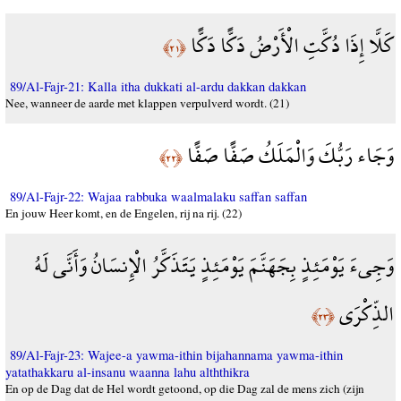
كَلَّا إِذَا دُكَّتِ الْأَرْضُ دَكًّا دَكًّا
﴿٢١﴾
89/Al-Fajr-21: Kalla itha dukkati al-ardu dakkan dakkan
Nee, wanneer de aarde met klappen verpulverd wordt. (21)
وَجَاء رَبُّكَ وَالْمَلَكُ صَفًّا صَفًّا
﴿٢٢﴾
89/Al-Fajr-22: Wajaa rabbuka waalmalaku saffan saffan
En jouw Heer komt, en de Engelen, rij na rij. (22)
وَجِيءَ يَوْمَئِذٍ بِجَهَنَّمَ يَوْمَئِذٍ يَتَذَكَّرُ الْإِنسَانُ وَأَنَّى لَهُ
الذِّكْرَى
﴿٢٣﴾
89/Al-Fajr-23: Wajee-a yawma-ithin bijahannama yawma-ithin
yatathakkaru al-insanu waanna lahu alththikra
En op de Dag dat de Hel wordt getoond, op die Dag zal de mens zich (zijn