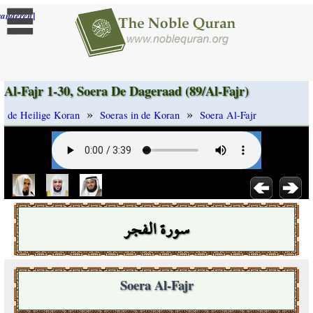
]
randeren
Al-Fajr 1-30, Soera De Dageraad (89/Al-Fajr)
»
»
de Heilige Koran
Soeras in de Koran
Soera Al-Fajr
سورة الفجر
Soera Al-Fajr