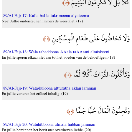
كَلَّا بَل لَّا تُكْرِمُونَ الْيَتِيمَ
﴿١٧﴾
89/Al-Fajr-17: Kalla bal la tukrimoona alyateema
Nee! Jullie ondersteunen immers de wees niet. (17)
وَلَا تَحَاضُّونَ عَلَى طَعَامِ الْمِسْكِينِ
﴿١٨﴾
89/Al-Fajr-18: Wala tahaddoona AAala taAAami almiskeeni
En jullie sporen elkaar niet aan tot het voeden van de behoeftigen. (18)
وَتَأْكُلُونَ التُّرَاثَ أَكْلًا لَّمًّا
﴿١٩﴾
89/Al-Fajr-19: Wata/kuloona altturatha aklan lamman
En jullie verteren het erfdeel inhalig. (19)
وَتُحِبُّونَ الْمَالَ حُبًّا جَمًّا
﴿٢٠﴾
89/Al-Fajr-20: Watuhibboona almala hubban jamman
En jullie beminnen het bezit met overdreven liefde. (20)