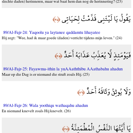
slechte daden) herinneren, maar wat baat hem dan nog de herinnering? (23)
يَقُولُ يَا لَيْتَنِي قَدَّمْتُ لِحَيَاتِي
﴿٢٤﴾
89/Al-Fajr-24: Yaqoolu ya laytanee qaddamtu lihayatee
Hij zegt: "Wee, had ik maar goede (daden) verricht tijdens mijn leven." (24)
فَيَوْمَئِذٍ لَّا يُعَذِّبُ عَذَابَهُ أَحَدٌ
﴿٢٥﴾
89/Al-Fajr-25: Fayawma-ithin la yuAAaththibu AAathabahu ahadun
Maar op die Dag is er niemand die straft zoals Hij. (25)
وَلَا يُوثِقُ وَثَاقَهُ أَحَدٌ
﴿٢٦﴾
89/Al-Fajr-26: Wala yoothiqu wathaqahu ahadun
En niemand knevelt zoals Hij knevelt. (26)
يَا أَيَّتُهَا النَّفْسُ الْمُطْمَئِنَّةُ
﴿٢٧﴾