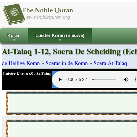
Koran
Luister Koran (nieuwe)
+
+
At-Talaq 1-12, Soera De Scheiding (Ech
de Heilige Koran
»
Soeras in de Koran
»
Soera At-Talaq
Luister Koran 65 - At-Talaq