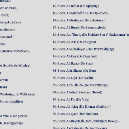
 Beraad)
82-Soera Al-Infitar (De Splijting)
cht en Praal)
83-Soera Al-Muthaffifin (De Oplichters)
 Rook)
84-Soera Al-Inshiqaq (De Scheuring)
Neergeknielden)
85-Soera Al-Buruj (De Sterrenstelsels)
andduinen)
86-Soera Ath-Thariq (De Heldere Ster ("Nachtkomer")
ohammed)
87-Soera Al-A'la (De Hoogste)
cces)
88-Soera Al-Ghashiyah (De Overweldiging)
Binnenste Vertrekken)
89-Soera Al-Fajr (De Dageraad)
90-Soera Al-Balad (De Stad)
De Schiftende Winden)
91-Soera Ash-Shams (De Zon)
)
92-Soera Al-Layl (De Nacht)
erren)
93-Soera Adh-Dhuha (De Voormiddag)
Maan)
94-Soera Al-sharh (Soelaas, Troost)
Weldadige, de Weldoener)
95-Soera At-Tin (De Vijg)
 Onvermijdelijke)
96-Soera Al-'Alaq (De Klonter (Embryo))
)
97-Soera Al-Qadr (Het Noodlot)
 Vrouw die pleitte)
98-Soera Al-Bayyinah (Het (duidelijke) Bewijs)
s, Ballingschap)
99-Soera Az-Zalzalah (De Aardbeving)