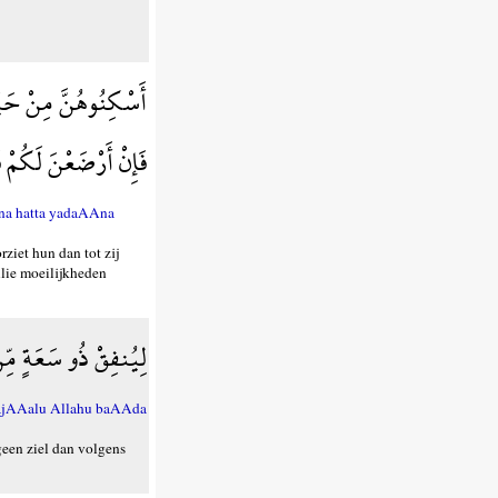
أَسْكِنُوهُنَّ مِنْ حَيْ
فَإِنْ أَرْضَعْنَ لَكُمْ 
nna hatta yadaAAna
ziet hun dan tot zij
llie moeilijkheden
لِيُنفِقْ ذُو سَعَةٍ مِّن 
ayajAAalu Allahu baAAda
geen ziel dan volgens