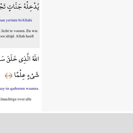
يُدْخِلْهُ جَنَّاتٍ تَجْر
man yu/min biAllahi
licht te voeren. En wie
or altijd. Allah heeft
اللَّهُ الَّذِي خَلَقَ سَبْ
شَيْءٍ عِلْمًا
﴿١٢﴾
shay-in qadeerun waanna
Almachtige over alle