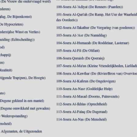
(De Vrouw die ondervraagd werd)
100-Soera Al-'Adiyat (De Renners (Paarden))
ederen)
101-Soera Al-Qari'ah (De Ramp, Het Uur der Waarhei
jdag, De Bijeenkomst)
des Oordeels))
De Hypocrieten)
102-Soera At-Takathur (De Vergaring (van goederen))
derzijdse Winst en Verlies)
103-Soera Al-'Asr (De Namiddag)
eiding (Echtscheiding))
104-Soera Al-Humazah (De Roddelaar, Lasteraar)
od)
105-Soera Al-Fil (De Olifant)
happij)
106-Soera Quraish (De Qoeraisj)
en)
107-Soera Al-Ma'un (Kleine Vriendelijkheden, Liefdad
ealiteit)
108-Soera Al-Kawthar (De (Rivier/Bron van) Overvloe
tijgende Trap(pen), De Hoogte)
109-Soera Al-Kafirun (De Ongelovigen)
110-Soera An-Nasr (Goddelijke Hulp)
nns)
111-Soera Al-Masad (Doorns, Palmvezels)
egene gekleed in een mantel)
112-Soera Al-Ikhlas (Oprechtheid)
 (Degene omwikkeld met gewaden)
113-Soera Al-Falaq (De Dageraad)
 Wederopstanding)
114-Soera An-Nas (De Mensheid)
ensheid)
 Afgezanten, de Uitgezonden