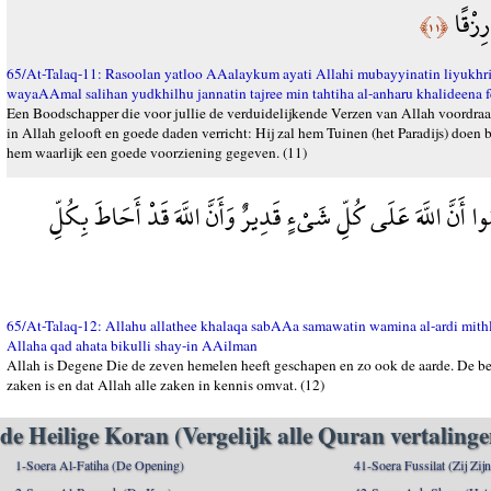
رِزْقًا
﴿١١﴾
65/At-Talaq-11: Rasoolan yatloo AAalaykum ayati Allahi mubayyinatin liyukhri
wayaAAmal salihan yudkhilhu jannatin tajree min tahtiha al-anharu khalideena 
Een Boodschapper die voor jullie de verduidelijkende Verzen van Allah voordraag
in Allah gelooft en goede daden verricht: Hij zal hem Tuinen (het Paradijs) doen 
hem waarlijk een goede voorziening gegeven. (11)
ا أَنَّ اللَّهَ عَلَى كُلِّ شَيْءٍ قَدِيرٌ وَأَنَّ اللَّهَ قَدْ أَحَاطَ بِكُلِّ
65/At-Talaq-12: Allahu allathee khalaqa sabAAa samawatin wamina al-ardi mit
Allaha qad ahata bikulli shay-in AAilman
Allah is Degene Die de zeven hemelen heeft geschapen en zo ook de aarde. De bes
zaken is en dat Allah alle zaken in kennis omvat. (12)
de Heilige Koran (Vergelijk alle Quran vertalinge
1-Soera Al-Fatiha (De Opening)
41-Soera Fussilat (Zij Zij