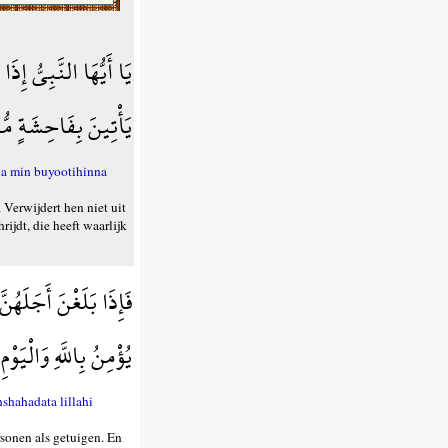
يَا أَيُّهَا النَّبِيُّ إِذ
يَأْتِينَ بِفَاحِشَةٍ مُّب
na min buyootihinna
 Verwijdert hen niet uit
ijdt, die heeft waarlijk
فَإِذَا بَلَغْنَ أَجَلَهُ
يُؤْمِنُ بِاللَّهِ وَالْيَو
hahadata lillahi
rsonen als getuigen. En