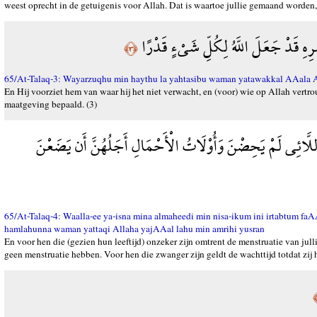
weest oprecht in de getuigenis voor Allah. Dat is waartoe jullie gemaand worden, 
ْرِهِ قَدْ جَعَلَ اللَّهُ لِكُلِّ شَيْءٍ قَدْرًا
﴿٣﴾
65/At-Talaq-3: Wayarzuqhu min haythu la yahtasibu waman yatawakkal AAala All
En Hij voorziet hem van waar hij het niet verwacht, en (voor) wie op Allah vertrou
maatgeving bepaald. (3)
اللَّائِي لَمْ يَحِضْنَ وَأُوْلَاتُ الْأَحْمَالِ أَجَلُهُنَّ أَن يَضَعْنَ
65/At-Talaq-4: Waalla-ee ya-isna mina almaheedi min nisa-ikum ini irtabtum f
hamlahunna waman yattaqi Allaha yajAAal lahu min amrihi yusran
En voor hen die (gezien hun leeftijd) onzeker zijn omtrent de menstruatie van jull
geen menstruatie hebben. Voor hen die zwanger zijn geldt de wachttijd totdat zij 