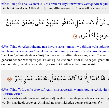
65/At-Talaq-5: Thalika amru Allahi anzalahu ilaykum waman yattaqi Allaha yuk
Dat is het bevel van Allah, dat Hij aan jullie neerzendt. En wie Allah vreest, vo
ن كُنَّ أُولَاتِ حَمْلٍ فَأَنفِقُوا عَلَيْهِنَّ حَتَّى يَضَعْنَ حَمْلَهُنَّ
سَتُرْضِعُ لَهُ أُخْرَى
﴿٦﴾
65/At-Talaq-6: Askinoohunna min haythu sakantum min wujdikum wala tudarro
hamlahunna fa-in ardaAAna lakum faatoohunna ojoorahunna wa/tamiroo bayna
Laat hen (gedurende de wachttijd) wonen zoals jullie zelf wonen, naar jullie vermo
gebaard hebben wat zij dragen. En als zij (de kinderen) voor jullie zogen, geeft h
ondervinden, laat dan een andere (vrouw het kind) voor hem zogen. (6)
ُ اللَّهُ نَفْسًا إِلَّا مَا آتَاهَا سَيَجْعَلُ اللَّهُ بَعْدَ عُسْرٍ يُسْرًا
﴿٧﴾
65/At-Talaq-7: Liyunfiq thoo saAAatin min saAAatihi waman qudira AAalayhi ri
AAusrin yusran
Laat de welvarende besteden volgens zijn welvaart; en degene wiens voorzieninge
wat Hij haar heeft gegeven. Allah zal na moeilijkheden gemak schenken. (7)