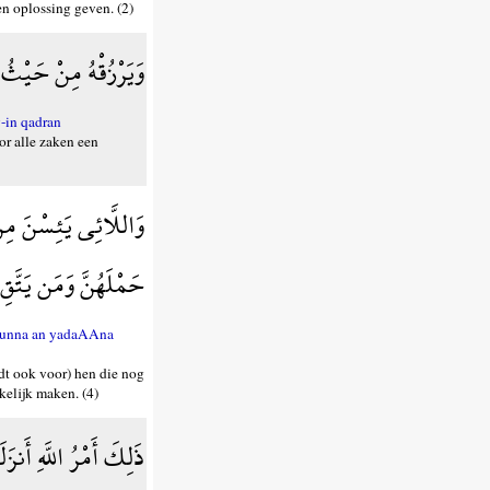
en oplossing geven. (2)
وَيَرْزُقْهُ مِنْ حَيْثُ ل
-in qadran
or alle zaken een
وَاللَّائِي يَئِسْنَ مِنَ
حَمْلَهُنَّ وَمَن يَتَّقِ 
luhunna an yadaAAna
ldt ook voor) hen die nog
kelijk maken. (4)
ذَلِكَ أَمْرُ اللَّهِ أَنزَل