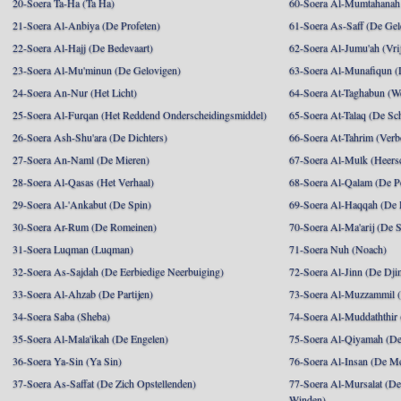
20-Soera Ta-Ha (Ta Ha)
60-Soera Al-Mumtahanah 
21-Soera Al-Anbiya (De Profeten)
61-Soera As-Saff (De Gel
22-Soera Al-Hajj (De Bedevaart)
62-Soera Al-Jumu'ah (Vri
23-Soera Al-Mu'minun (De Gelovigen)
63-Soera Al-Munafiqun (
24-Soera An-Nur (Het Licht)
64-Soera At-Taghabun (We
25-Soera Al-Furqan (Het Reddend Onderscheidingsmiddel)
65-Soera At-Talaq (De Sch
26-Soera Ash-Shu'ara (De Dichters)
66-Soera At-Tahrim (Verb
27-Soera An-Naml (De Mieren)
67-Soera Al-Mulk (Heersc
28-Soera Al-Qasas (Het Verhaal)
68-Soera Al-Qalam (De P
29-Soera Al-'Ankabut (De Spin)
69-Soera Al-Haqqah (De R
30-Soera Ar-Rum (De Romeinen)
70-Soera Al-Ma'arij (De S
31-Soera Luqman (Luqman)
71-Soera Nuh (Noach)
32-Soera As-Sajdah (De Eerbiedige Neerbuiging)
72-Soera Al-Jinn (De Dji
33-Soera Al-Ahzab (De Partijen)
73-Soera Al-Muzzammil (D
34-Soera Saba (Sheba)
74-Soera Al-Muddaththir
35-Soera Al-Mala'ikah (De Engelen)
75-Soera Al-Qiyamah (De
36-Soera Ya-Sin (Ya Sin)
76-Soera Al-Insan (De M
37-Soera As-Saffat (De Zich Opstellenden)
77-Soera Al-Mursalat (De
Winden)