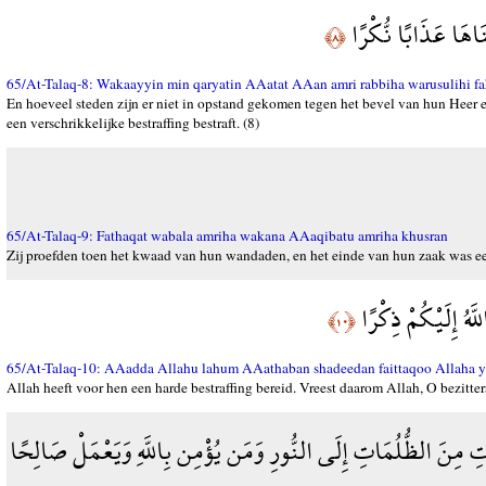
َاهَا عَذَابًا نُّكْرًا
﴿٨﴾
65/At-Talaq-8: Wakaayyin min qaryatin AAatat AAan amri rabbiha warusulihi
En hoeveel steden zijn er niet in opstand gekomen tegen het bevel van hun Heer
een verschrikkelijke bestraffing bestraft. (8)
65/At-Talaq-9: Fathaqat wabala amriha wakana AAaqibatu amriha khusran
Zij proefden toen het kwaad van hun wandaden, en het einde van hun zaak was een
لَّهُ إِلَيْكُمْ ذِكْرًا
﴿١٠﴾
65/At-Talaq-10: AAadda Allahu lahum AAathaban shadeedan faittaqoo Allaha ya 
Allah heeft voor hen een harde bestraffing bereid. Vreest daarom Allah, O bezitte
اتِ مِنَ الظُّلُمَاتِ إِلَى النُّورِ وَمَن يُؤْمِن بِاللَّهِ وَيَعْمَلْ صَالِحًا