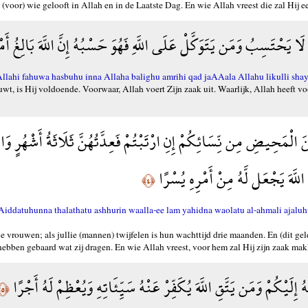
(voor) wie gelooft in Allah en in de Laatste Dag. En wie Allah vreest die zal Hij e
َا يَحْتَسِبُ وَمَن يَتَوَكَّلْ عَلَى اللَّهِ فَهُوَ حَسْبُهُ إِنَّ اللَّهَ بَالِغُ أَم
ahi fahuwa hasbuhu inna Allaha balighu amrihi qad jaAAala Allahu likulli shay
wt, is Hij voldoende. Voorwaar, Allah voert Zijn zaak uit. Waarlijk, Allah heeft vo
 الْمَحِيضِ مِن نِّسَائِكُمْ إِنِ ارْتَبْتُمْ فَعِدَّتُهُنَّ ثَلَاثَةُ أَشْهُرٍ وَ
اللَّهَ يَجْعَل لَّهُ مِنْ أَمْرِهِ يُسْرًا
﴿٤﴾
aAAiddatuhunna thalathatu ashhurin waalla-ee lam yahidna waolatu al-ahmali aja
ie vrouwen; als jullie (mannen) twijfelen is hun wachttijd drie maanden. En (dit ge
hebben gebaard wat zij dragen. En wie Allah vreest, voor hem zal Hij zijn zaak mak
َهُ إِلَيْكُمْ وَمَن يَتَّقِ اللَّهَ يُكَفِّرْ عَنْهُ سَيِّئَاتِهِ وَيُعْظِمْ لَهُ أَجْرًا
﴿٥﴾