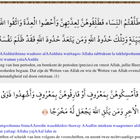
َا طَلَّقْتُمُ النِّسَاء فَطَلِّقُوهُنَّ لِعِدَّتِهِنَّ وَأَحْصُوا الْعِدَّةَ وَاتَّقُوا ال
َيِّنَةٍ وَتِلْكَ حُدُودُ اللَّهِ وَمَن يَتَعَدَّ حُدُودَ اللَّهِ فَقَدْ ظَلَمَ نَفْسَ
 liAAiddatihinna waahsoo alAAiddata waittaqoo Allaha rabbakum la tukhrijoohun
llahi waman yataAAadda
g van hun perioden, en berekent de perioden (precies) en vreest Allah, jullie Heer.
loosheden begaan. Dat zijn de Wetten van Allah en wie de Wetten van Allah overschr
mstandigheid zal doen ontstaan. (1)
نَّ فَأَمْسِكُوهُنَّ بِمَعْرُوفٍ أَوْ فَارِقُوهُنَّ بِمَعْرُوفٍ وَأَشْهِدُوا ذَوَيْ 
ْمِ الْآخِرِ وَمَن يَتَّقِ اللَّهَ يَجْعَل لَّهُ مَخْرَجًا
﴿٢﴾
 fariqoohunna bimaAAroofin waashhidoo thaway AAadlin minkum waaqeemoo alshs
n yattaqi Allaha yajAAal lahu m
iften of scheidt van hen volgens de voorschriften, en neemt twee rechtvaardige pe