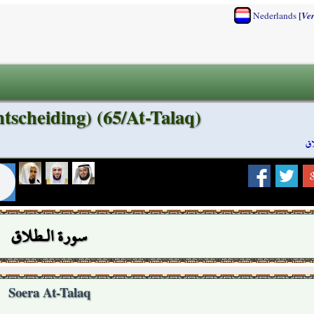
[
Nederlands
Ve
tscheiding) (65/At-Talaq)
اق
سورة الـطلاق
Soera At-Talaq