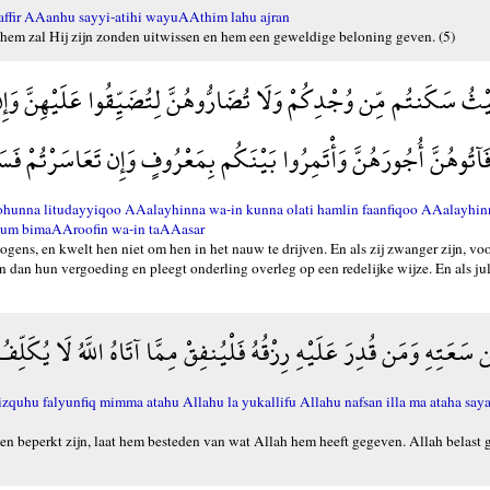
affir AAanhu sayyi-atihi wayuAAthim lahu ajran
or hem zal Hij zijn zonden uitwissen en hem een geweldige beloning geven. (5)
ثُ سَكَنتُم مِّن وُجْدِكُمْ وَلَا تُضَارُّوهُنَّ لِتُضَيِّقُوا عَلَيْهِنَّ وَإِ
فَآتُوهُنَّ أُجُورَهُنَّ وَأْتَمِرُوا بَيْنَكُم بِمَعْرُوفٍ وَإِن تَعَاسَرْتُمْ فَ
ohunna litudayyiqoo AAalayhinna wa-in kunna olati hamlin faanfiqoo AAalayhi
kum bimaAAroofin wa-in taAAasar
gens, en kwelt hen niet om hen in het nauw te drijven. En als zij zwanger zijn, voor
un dan hun vergoeding en pleegt onderling overleg op een redelijke wijze. En als ju
سَعَتِهِ وَمَن قُدِرَ عَلَيْهِ رِزْقُهُ فَلْيُنفِقْ مِمَّا آتَاهُ اللَّهُ لَا يُكَلِّف
zquhu falyunfiq mimma atahu Allahu la yukallifu Allahu nafsan illa ma ataha s
n beperkt zijn, laat hem besteden van wat Allah hem heeft gegeven. Allah belast 