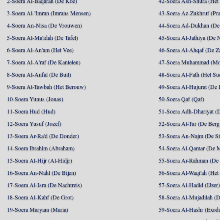
2-Soera Al-Baqarah (De Koe)
42-Soera Ash-Shura (Het
3-Soera Al-'Imran (Imrans Mensen)
43-Soera Az-Zukhruf (Pra
4-Soera An-Nisa (De Vrouwen)
44-Soera Ad-Dukhan (De
5-Soera Al-Ma'idah (De Tafel)
45-Soera Al-Jathiya (De 
6-Soera Al-An'am (Het Vee)
46-Soera Al-Ahqaf (De Z
7-Soera Al-A'raf (De Kantelen)
47-Soera Muhammad (M
8-Soera Al-Anfal (De Buit)
48-Soera Al-Fath (Het Su
9-Soera At-Tawbah (Het Berouw)
49-Soera Al-Hujurat (De 
10-Soera Yunus (Jonas)
50-Soera Qaf (Qaf)
11-Soera Hud (Hud)
51-Soera Adh-Dhariyat (
12-Soera Yusuf (Jozef)
52-Soera At-Tur (De Berg
13-Soera Ar-Ra'd (De Donder)
53-Soera An-Najm (De St
14-Soera Ibrahim (Abraham)
54-Soera Al-Qamar (De 
15-Soera Al-Hijr (Al-Hidjr)
55-Soera Ar-Rahman (De 
16-Soera An-Nahl (De Bijen)
56-Soera Al-Waqi'ah (Het
17-Soera Al-Isra (De Nachtreis)
57-Soera Al-Hadid (IJzer
18-Soera Al-Kahf (De Grot)
58-Soera Al-Mujadilah (De
19-Soera Maryam (Maria)
59-Soera Al-Hashr (Exodu