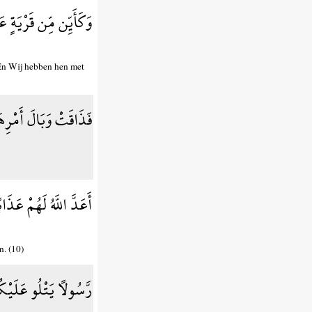
وَكَأَيِّن مِّن قَرْيَةٍ 
 En Wij hebben hen met
فَذَاقَتْ وَبَالَ أَمْرِه
أَعَدَّ اللَّهُ لَهُمْ عَذَ
n. (10)
رَّسُولًا يَتْلُو عَلَيْك