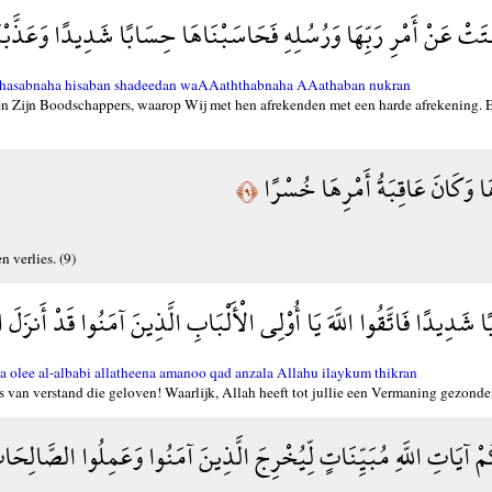
عَتَتْ عَنْ أَمْرِ رَبِّهَا وَرُسُلِهِ فَحَاسَبْنَاهَا حِسَابًا شَدِيدًا وَعَذَّبْن
 fahasabnaha hisaban shadeedan waAAaththabnaha AAathaban nukran
 en Zijn Boodschappers, waarop Wij met hen afrekenden met een harde afrekening.
َا وَكَانَ عَاقِبَةُ أَمْرِهَا خُسْرًا
﴿٩﴾
 verlies. (9)
ابًا شَدِيدًا فَاتَّقُوا اللَّهَ يَا أُوْلِي الْأَلْبَابِ الَّذِينَ آمَنُوا قَدْ أَنزَلَ ال
olee al-albabi allatheena amanoo qad anzala Allahu ilaykum thikran
rs van verstand die geloven! Waarlijk, Allah heeft tot jullie een Vermaning gezonde
ُمْ آيَاتِ اللَّهِ مُبَيِّنَاتٍ لِّيُخْرِجَ الَّذِينَ آمَنُوا وَعَمِلُوا الصَّالِحَ