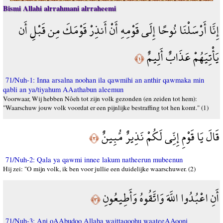
Bismi Allahi alrrahmani alrraheemi
إِنَّا أَرْسَلْنَا نُوحًا إِلَى قَوْمِهِ أَنْ أَنذِرْ قَوْمَكَ مِن قَبْلِ أَن
يَأْتِيَهُمْ عَذَابٌ أَلِيمٌ
﴿١﴾
71/Nuh-1: Inna arsalna noohan ila qawmihi an anthir qawmaka min
qabli an ya/tiyahum AAathabun aleemun
Voorwaar, Wij hebben Nôeh tot zijn volk gezonden (en zeiden tot hem):
"Waarschuw jouw volk voordat er een pijnlijke bestraffing tot hen komt." (1)
قَالَ يَا قَوْمِ إِنِّي لَكُمْ نَذِيرٌ مُّبِينٌ
﴿٢﴾
71/Nuh-2: Qala ya qawmi innee lakum natheerun mubeenun
Hij zei: "O mijn volk, ik ben voor jullie een duidelijke waarschuwer. (2)
أَنِ اعْبُدُوا اللَّهَ وَاتَّقُوهُ وَأَطِيعُونِ
﴿٣﴾
71/Nuh-3: Ani oAAbudoo Allaha waittaqoohu waateeAAooni