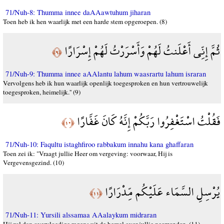
71/Nuh-8: Thumma innee daAAawtuhum jiharan
Toen heb ik hen waarlijk met een harde stem opgeroepen. (8)
ثُمَّ إِنِّي أَعْلَنتُ لَهُمْ وَأَسْرَرْتُ لَهُمْ إِسْرَارًا
﴿٩﴾
71/Nuh-9: Thumma innee aAAlantu lahum waasrartu lahum israran
Vervolgens heb ik hun waarlijk openlijk toegesproken en hun vertrouwelijk
toegesproken, heimelijk.'' (9)
فَقُلْتُ اسْتَغْفِرُوا رَبَّكُمْ إِنَّهُ كَانَ غَفَّارًا
﴿١٠﴾
71/Nuh-10: Faqultu istaghfiroo rabbakum innahu kana ghaffaran
Toen zei ik: "Vraagt jullie Heer om vergeving: voorwaar, Hij is
Vergevensgezind. (10)
يُرْسِلِ السَّمَاء عَلَيْكُم مِّدْرَارًا
﴿١١﴾
71/Nuh-11: Yursili alssamaa AAalaykum midraran