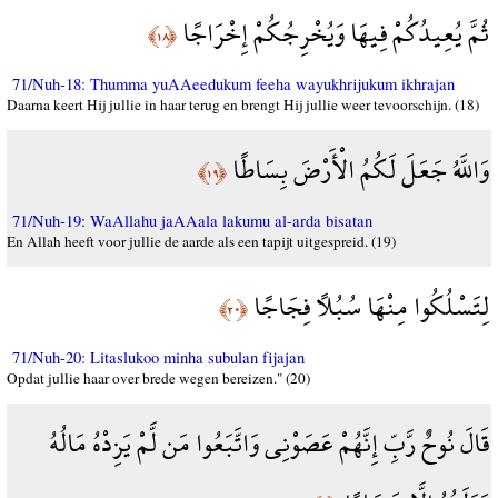
ثُمَّ يُعِيدُكُمْ فِيهَا وَيُخْرِجُكُمْ إِخْرَاجًا
﴿١٨﴾
71/Nuh-18: Thumma yuAAeedukum feeha wayukhrijukum ikhrajan
Daarna keert Hij jullie in haar terug en brengt Hij jullie weer tevoorschijn. (18)
وَاللَّهُ جَعَلَ لَكُمُ الْأَرْضَ بِسَاطًا
﴿١٩﴾
71/Nuh-19: WaAllahu jaAAala lakumu al-arda bisatan
En Allah heeft voor jullie de aarde als een tapijt uitgespreid. (19)
لِتَسْلُكُوا مِنْهَا سُبُلًا فِجَاجًا
﴿٢٠﴾
71/Nuh-20: Litaslukoo minha subulan fijajan
Opdat jullie haar over brede wegen bereizen." (20)
قَالَ نُوحٌ رَّبِّ إِنَّهُمْ عَصَوْنِي وَاتَّبَعُوا مَن لَّمْ يَزِدْهُ مَالُهُ