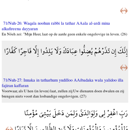
﴿٢٦﴾
71/Nuh-26: Waqala noohun rabbi la tathar AAala al-ardi mina
alkafireena dayyaran
En Nôeh zei: "Mijn Heer, laat op de aarde geen enkele ongelovige in leven. (26)
إِنَّكَ إِن تَذَرْهُمْ يُضِلُّوا عِبَادَكَ وَلَا يَلِدُوا إِلَّا فَاجِرًا كَفَّارًا
﴿٢٧﴾
71/Nuh-27: Innaka in tatharhum yudilloo AAibadaka wala yalidoo illa
fajiran kaffaran
Voorwaar, als U hen (in leven) laat, zullen zij Uw dienaren doen dwalen en zij
brengen niets voort dan losbandige ongelovigen. (27)
رَبِّ اغْفِرْ لِي وَلِوَالِدَيَّ وَلِمَن دَخَلَ بَيْتِيَ مُؤْمِنًا
وَلِلْمُؤْمِنِينَ وَالْمُؤْمِنَاتِ وَلَا تَزِدِ الظَّالِمِينَ إِلَّا تَبَارًا
﴿٢٨﴾