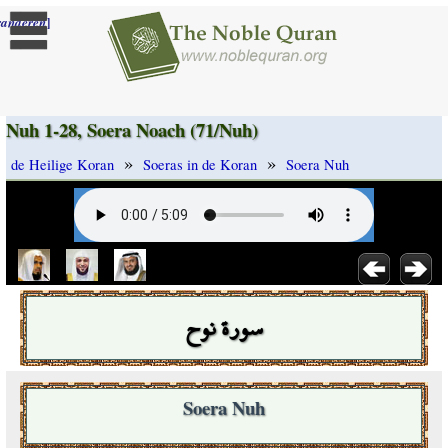
]
randeren
Nuh 1-28, Soera Noach (71/Nuh)
»
»
de Heilige Koran
Soeras in de Koran
Soera Nuh
سورة نوح
Soera Nuh