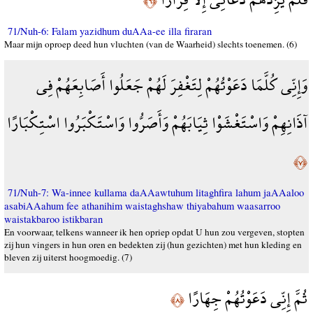
﴿٦﴾
71/Nuh-6: Falam yazidhum duAAa-ee illa firaran
Maar mijn oproep deed hun vluchten (van de Waarheid) slechts toenemen. (6)
وَإِنِّي كُلَّمَا دَعَوْتُهُمْ لِتَغْفِرَ لَهُمْ جَعَلُوا أَصَابِعَهُمْ فِي
آذَانِهِمْ وَاسْتَغْشَوْا ثِيَابَهُمْ وَأَصَرُّوا وَاسْتَكْبَرُوا اسْتِكْبَارًا
﴿٧﴾
71/Nuh-7: Wa-innee kullama daAAawtuhum litaghfira lahum jaAAaloo
asabiAAahum fee athanihim waistaghshaw thiyabahum waasarroo
waistakbaroo istikbaran
En voorwaar, telkens wanneer ik hen opriep opdat U hun zou vergeven, stopten
zij hun vingers in hun oren en bedekten zij (hun gezichten) met hun kleding en
bleven zij uiterst hoogmoedig. (7)
ثُمَّ إِنِّي دَعَوْتُهُمْ جِهَارًا
﴿٨﴾