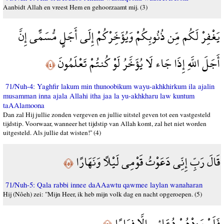
Aanbidt Allah en vreest Hem en gehoorzaamt mij. (3)
يَغْفِرْ لَكُم مِّن ذُنُوبِكُمْ وَيُؤَخِّرْكُمْ إِلَى أَجَلٍ مُّسَمًّى إِنَّ
أَجَلَ اللَّهِ إِذَا جَاء لَا يُؤَخَّرُ لَوْ كُنتُمْ تَعْلَمُونَ
﴿٤﴾
71/Nuh-4: Yaghfir lakum min thunoobikum wayu-akhkhirkum ila ajalin
musamman inna ajala Allahi itha jaa la yu-akhkharu law kuntum
taAAlamoona
Dan zal Hij jullie zonden vergeven en jullie uitstel geven tot een vastgesteld
tijdstip. Voorwaar, wanneer het tijdstip van Allah komt, zal het niet worden
uitgesteld. Als jullie dat wisten!'' (4)
قَالَ رَبِّ إِنِّي دَعَوْتُ قَوْمِي لَيْلًا وَنَهَارًا
﴿٥﴾
71/Nuh-5: Qala rabbi innee daAAawtu qawmee laylan wanaharan
Hij (Nôeh) zei: "Mijn Heer, ik heb mijn volk dag en nacht opgeroepen. (5)
فَلَمْ يَزِدْهُمْ دُعَائِي إِلَّا فِرَارًا