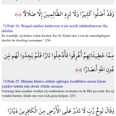
وَقَدْ أَضَلُّوا كَثِيرًا وَلَا تَزِدِ الظَّالِمِينَ إِلَّا ضَلَالًا
﴿٢٤﴾
71/Nuh-24: Waqad adalloo katheeran wala tazidi alththalimeena illa
dalalan
En waarlijk, zij deden velen dwalen. En (O Allah) doe voor de onrechtplegers
slechts de dwaling toenemen." (24)
مِمَّا خَطِيئَاتِهِمْ أُغْرِقُوا فَأُدْخِلُوا نَارًا فَلَمْ يَجِدُوا لَهُم مِّن
دُونِ اللَّهِ أَنصَارًا
﴿٢٥﴾
71/Nuh-25: Mimma khatee-atihim oghriqoo faodkhiloo naran falam
yajidoo lahum min dooni Allahi ansaran
Vanwege hun zonden werden zij verdronken en daarna in de Hel gevoerd. En zij
vonden buiten Allah om voor zich geen helpers. (25)
وَقَالَ نُوحٌ رَّبِّ لَا تَذَرْ عَلَى الْأَرْضِ مِنَ الْكَافِرِينَ دَيَّارًا