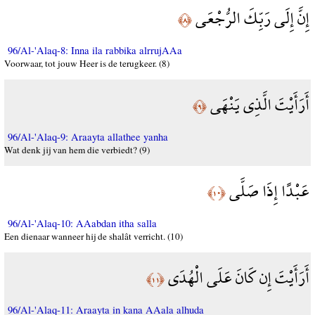
إِنَّ إِلَى رَبِّكَ الرُّجْعَى
﴿٨﴾
96/Al-'Alaq-8: Inna ila rabbika alrrujAAa
Voorwaar, tot jouw Heer is de terugkeer. (8)
أَرَأَيْتَ الَّذِي يَنْهَى
﴿٩﴾
96/Al-'Alaq-9: Araayta allathee yanha
Wat denk jij van hem die verbiedt? (9)
عَبْدًا إِذَا صَلَّى
﴿١٠﴾
96/Al-'Alaq-10: AAabdan itha salla
Een dienaar wanneer hij de shalât verricht. (10)
أَرَأَيْتَ إِن كَانَ عَلَى الْهُدَى
﴿١١﴾
96/Al-'Alaq-11: Araayta in kana AAala alhuda