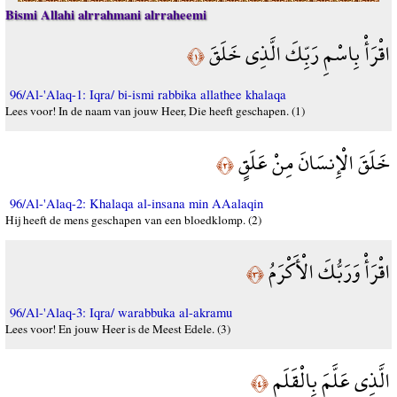
Bismi Allahi alrrahmani alrraheemi
اقْرَأْ بِاسْمِ رَبِّكَ الَّذِي خَلَقَ
﴿١﴾
96/Al-'Alaq-1: Iqra/ bi-ismi rabbika allathee khalaqa
Lees voor! In de naam van jouw Heer, Die heeft geschapen. (1)
خَلَقَ الْإِنسَانَ مِنْ عَلَقٍ
﴿٢﴾
96/Al-'Alaq-2: Khalaqa al-insana min AAalaqin
Hij heeft de mens geschapen van een bloedklomp. (2)
اقْرَأْ وَرَبُّكَ الْأَكْرَمُ
﴿٣﴾
96/Al-'Alaq-3: Iqra/ warabbuka al-akramu
Lees voor! En jouw Heer is de Meest Edele. (3)
الَّذِي عَلَّمَ بِالْقَلَمِ
﴿٤﴾