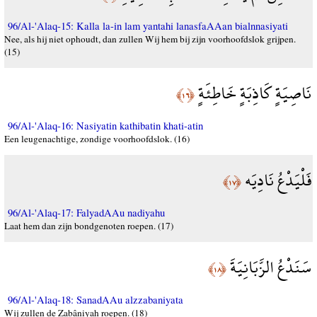
96/Al-'Alaq-15: Kalla la-in lam yantahi lanasfaAAan bialnnasiyati
Nee, als hij niet ophoudt, dan zullen Wij hem bij zijn voorhoofdslok grijpen.
(15)
نَاصِيَةٍ كَاذِبَةٍ خَاطِئَةٍ
﴿١٦﴾
96/Al-'Alaq-16: Nasiyatin kathibatin khati-atin
Een leugenachtige, zondige voorhoofdslok. (16)
فَلْيَدْعُ نَادِيَه
﴿١٧﴾
96/Al-'Alaq-17: FalyadAAu nadiyahu
Laat hem dan zijn bondgenoten roepen. (17)
سَنَدْعُ الزَّبَانِيَةَ
﴿١٨﴾
96/Al-'Alaq-18: SanadAAu alzzabaniyata
Wij zullen de Zabâniyah roepen. (18)