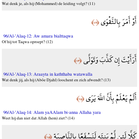
Wat denk je, als hij (Mohammed) de leiding volgt? (11)
أَوْ أَمَرَ بِالتَّقْوَى
﴿١٢﴾
96/Al-'Alaq-12: Aw amara bialttaqwa
Of hij tot Taqwa oproept? (12)
أَرَأَيْتَ إِن كَذَّبَ وَتَوَلَّى
﴿١٣﴾
96/Al-'Alaq-13: Araayta in kaththaba watawalla
Wat denk jij, als hij (Abôe Djahl) loochent en zich afwendt? (13)
أَلَمْ يَعْلَمْ بِأَنَّ اللَّهَ يَرَى
﴿١٤﴾
96/Al-'Alaq-14: Alam yaAAlam bi-anna Allaha yara
Weet hij dan niet dat Allah (hem) ziet? (14)
كَلَّا لَئِن لَّمْ يَنتَهِ لَنَسْفَعًا بِالنَّاصِيَةِ
﴿١٥﴾