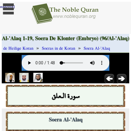
]
randeren
Al-'Alaq 1-19, Soera De Klonter (Embryo) (96/Al-'Alaq)
»
»
de Heilige Koran
Soeras in de Koran
Soera Al-'Alaq
سورة الـعلق
Soera Al-'Alaq