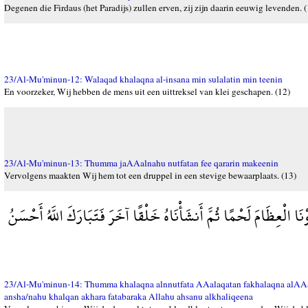
Degenen die Firdaus (het Paradijs) zullen erven, zij zijn daarin eeuwig levenden. 
23/Al-Mu'minun-12: Walaqad khalaqna al-insana min sulalatin min teenin
En voorzeker, Wij hebben de mens uit een uittreksel van klei geschapen. (12)
23/Al-Mu'minun-13: Thumma jaAAalnahu nutfatan fee qararin makeenin
Vervolgens maakten Wij hem tot een druppel in een stevige bewaarplaats. (13)
َا الْعِظَامَ لَحْمًا ثُمَّ أَنشَأْنَاهُ خَلْقًا آخَرَ فَتَبَارَكَ اللَّهُ أَحْسَنُ
23/Al-Mu'minun-14: Thumma khalaqna alnnutfata AAalaqatan fakhalaqna alA
ansha/nahu khalqan akhara fatabaraka Allahu ahsanu alkhaliqeena