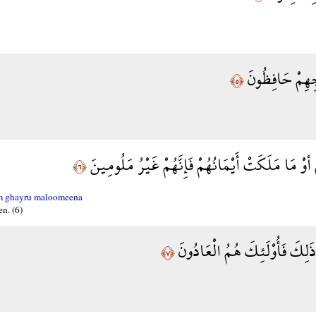
جِهِمْ حَافِظُونَ
﴿٥﴾
 أوْ مَا مَلَكَتْ أَيْمَانُهُمْ فَإِنَّهُمْ غَيْرُ مَلُومِينَ
﴿٦﴾
um ghayru maloomeena
n. (6)
َلِكَ فَأُوْلَئِكَ هُمُ الْعَادُونَ
﴿٧﴾