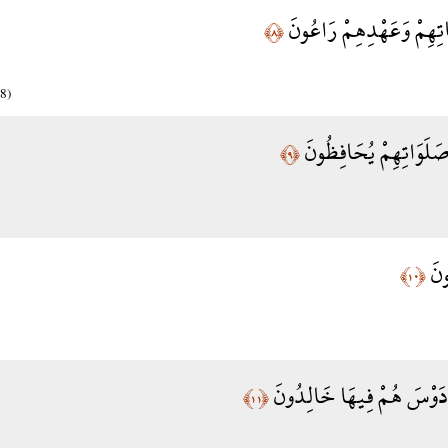
َاتِهِمْ وَعَهْدِهِمْ رَاعُونَ
﴿٨﴾
8)
َلَوَاتِهِمْ يُحَافِظُونَ
﴿٩﴾
ُونَ
﴿١٠﴾
ِرْدَوْسَ هُمْ فِيهَا خَالِدُونَ
﴿١١﴾