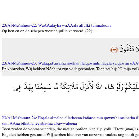
23/Al-Mu'minun-22: WaAAalayha waAAala alfulki tuhmaloona
Op hen en op de schepen worden jullie vervoerd. (22)
َا تَتَّقُونَ
﴿٢٣﴾
23/Al-Mu'minun-23: Walaqad arsalna noohan ila qawmihi faqala ya qawmi oAAb
En voorzeker, Wij hebben Nôeh tot zijn volk gezonden. Toen zei hij: "O mijn volk,
لَيْكُمْ وَلَوْ شَاء اللَّهُ لَأَنزَلَ مَلَائِكَةً مَّا سَمِعْنَا بِهَذَا فِي
23/Al-Mu'minun-24: Faqala almalao allatheena kafaroo min qawmihi ma hatha i
samiAAna bihatha fee aba-ina al-awwaleena
Toen zeiden de vooraanstanden, die niet geloofden, van zijn volk: "Deze (man) is s
Engelen hebben gestuurd. Wij hebben hierover van onze voorouders nog nooit ge