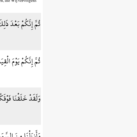
n, die Wij vervolgens
ثُمَّ إِنَّكُمْ بَعْدَ ذَلِ
ثُمَّ إِنَّكُمْ يَوْمَ الْقِ
وَلَقَدْ خَلَقْنَا فَوْقَ
وَأَنزَلْنَا مِنَ السَّمَ