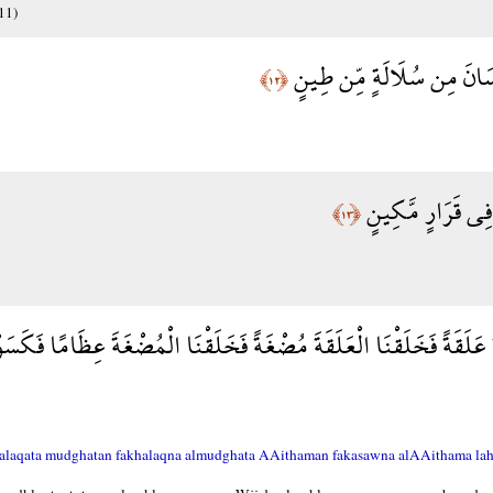
(11)
ِنسَانَ مِن سُلَالَةٍ مِّن طِينٍ
﴿١٢﴾
ً فِي قَرَارٍ مَّكِينٍ
﴿١٣﴾
َ عَلَقَةً فَخَلَقْنَا الْعَلَقَةَ مُضْغَةً فَخَلَقْنَا الْمُضْغَةَ عِظَامًا فَكَسَوْن
Aalaqata mudghatan fakhalaqna almudghata AAithaman fakasawna alAAithama l