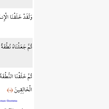
وَلَقَدْ خَلَقْنَا الْإ
ثُمَّ جَعَلْنَاهُ نُطْفَة
ثُمَّ خَلَقْنَا النُّطْفَة
الْخَالِقِينَ
﴿١٤﴾
ahman thumma