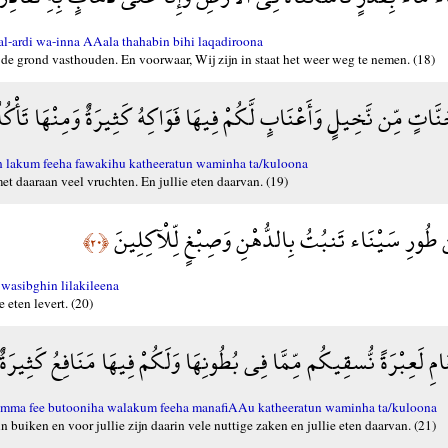
l-ardi wa-inna AAala thahabin bihi laqadiroona
de grond vasthouden. En voorwaar, Wij zijn in staat het weer weg te nemen. (18)
َنَّاتٍ مِّن نَّخِيلٍ وَأَعْنَابٍ لَّكُمْ فِيهَا فَوَاكِهُ كَثِيرَةٌ وَمِنْهَا تَأْكُ
 lakum feeha fawakihu katheeratun waminha ta/kuloona
t daaraan veel vruchten. En jullie eten daarvan. (19)
 طُورِ سَيْنَاء تَنبُتُ بِالدُّهْنِ وَصِبْغٍ لِّلْآكِلِينَ
﴿٢٠﴾
wasibghin lilakileena
 eten levert. (20)
عَامِ لَعِبْرَةً نُّسقِيكُم مِّمَّا فِي بُطُونِهَا وَلَكُمْ فِيهَا مَنَافِعُ كَثِيرَةٌ
mma fee butooniha walakum feeha manafiAAu katheeratun waminha ta/kuloona
un buiken en voor jullie zijn daarin vele nuttige zaken en jullie eten daarvan. (21)