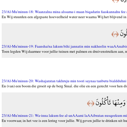
23/Al-Mu'minun-18: Waanzalna mina alssama-i maan biqadarin faaskannahu fee a
En Wij stuurden een afgepaste hoeveelheid water neer waarna Wij het blijvend in 
لُونَ
﴿١٩﴾
23/Al-Mu'minun-19: Faansha/na lakum bihi jannatin min nakheelin waaAAnabin
Toen legden Wij daarmee voor jullie tuinen met palmen en druivenstruiken aan, me
23/Al-Mu'minun-20: Washajaratan takhruju min toori saynaa tanbutu bialdduhni 
En (van) een boom die groeit op de berg Sinaî. die olie en een gerecht voor hen die
 وَمِنْهَا تَأْكُلُونَ
﴿٢١﴾
23/Al-Mu'minun-21: Wa-inna lakum fee al-anAAami laAAibratan nusqeekum mi
En voorwaar, in het vee is een lering voor jullie. Wij geven jullie te drinken uit h