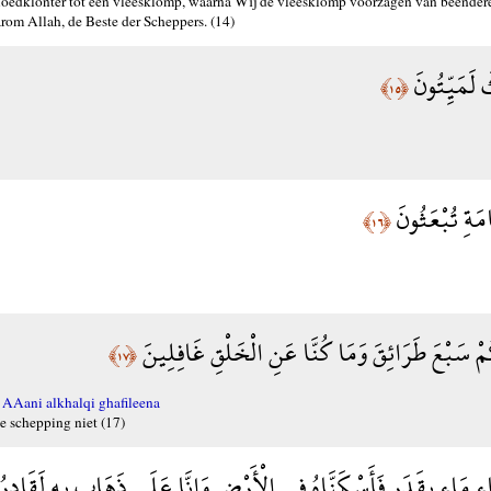
bloedklonter tot een vleesklomp, waarna Wij de vleesklomp voorzagen van beendere
rom Allah, de Beste der Scheppers. (14)
كَ لَمَيِّتُونَ
﴿١٥﴾
يَامَةِ تُبْعَثُونَ
﴿١٦﴾
كُمْ سَبْعَ طَرَائِقَ وَمَا كُنَّا عَنِ الْخَلْقِ غَافِلِينَ
﴿١٧﴾
AAani alkhalqi ghafileena
e schepping niet (17)
اء مَاء بِقَدَرٍ فَأَسْكَنَّاهُ فِي الْأَرْضِ وَإِنَّا عَلَى ذَهَابٍ بِهِ لَقَادِر