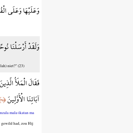
وَعَلَيْهَا وَعَلَى الْف
وَلَقَدْ أَرْسَلْنَا نُوحًا
lah) niet?" (23)
فَقَالَ الْمَلَأُ الَّذِين
آبَائِنَا الْأَوَّلِينَ
﴿٢٤﴾
nzala mala-ikatan ma
t gewild had, zou Hij