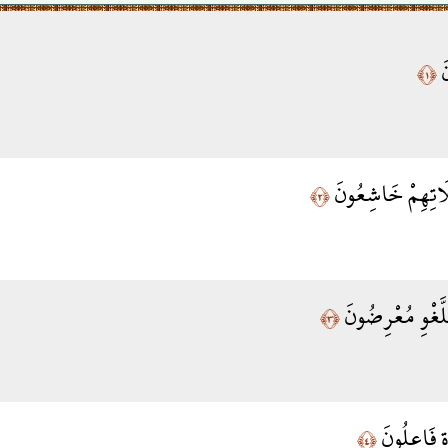
نَ
﴿١﴾
َاتِهِمْ خَاشِعُونَ
﴿٢﴾
لَّغْوِ مُعْرِضُونَ
﴿٣﴾
ةِ فَاعِلُونَ
﴿٤﴾