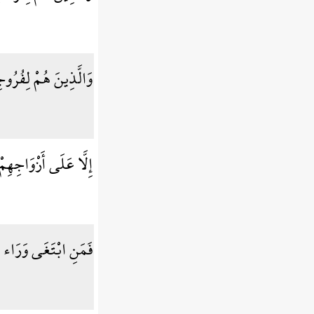
وَالَّذِينَ هُمْ لِفُرُو
إِلَّا عَلَى أَزْوَاجِهِمْ
فَمَنِ ابْتَغَى وَرَاء ذ