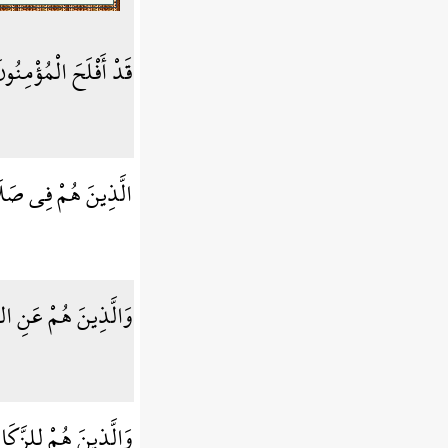
قَدْ أَفْلَحَ الْمُؤْمِنُو
الَّذِينَ هُمْ فِي صَل
وَالَّذِينَ هُمْ عَنِ ال
وَالَّذِينَ هُمْ لِلزَّكَا