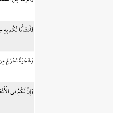
فَأَنشَأْنَا لَكُم بِهِ ج
وَشَجَرَةً تَخْرُجُ مِن
وَإِنَّ لَكُمْ فِي الْأَنْ