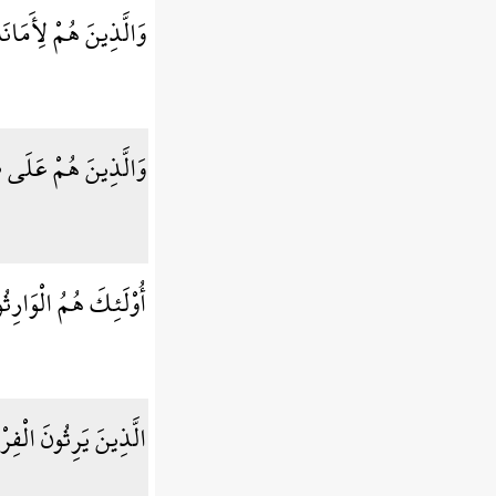
وَالَّذِينَ هُمْ لِأَمَان
وَالَّذِينَ هُمْ عَلَى ص
أُوْلَئِكَ هُمُ الْوَارِث
الَّذِينَ يَرِثُونَ الْف