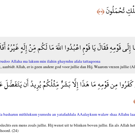
ُلْكِ تُحْمَلُونَ
﴿٢٢﴾
 إِلَى قَوْمِهِ فَقَالَ يَا قَوْمِ اعْبُدُوا اللَّهَ مَا لَكُم مِّنْ إِلَهٍ غَيْرُهُ أَفَل
udoo Allaha ma lakum min ilahin ghayruhu afala tattaqoona
 aanbidt Allah, er is geen andere god voor jullie dan Hij. Waarom vrezen jullie (Al
َ كَفَرُوا مِن قَوْمِهِ مَا هَذَا إِلَّا بَشَرٌ مِّثْلُكُمْ يُرِيدُ أَن يَتَفَضَّلَ عَ
lla basharun mithlukum yureedu an yatafaddala AAalaykum walaw shaa Allahu laa
lechts een mens zoals jullie. Hij wenst uit te blinken boven jullie. En als Allah he
hoord. (24)