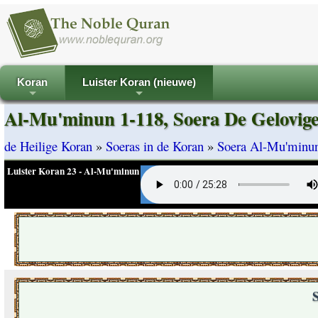
Koran
Luister Koran (nieuwe)
+
+
Al-Mu'minun 1-118, Soera De Gelovig
de Heilige Koran
»
Soeras in de Koran
»
Soera Al-Mu'minu
Luister Koran 23 - Al-Mu'minun