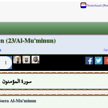
[
Nederlands
Ve
en (23/Al-Mu'minun)
نون
n
سورة المؤمنون
Soera Al-Mu'minun