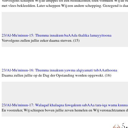
Vervolgens schiepen Wij de druppel tot een bloedklonter, toen vormden Wij de 
met vlees bekleedden. Later scheppen Wij een andere schepping. Gezegend is daa
23/Al-Mu'minun-15: Thumma innakum baAAda thalika lamayyitoona
Vervolgens zullen jullie zeker daarna sterven. (15)
23/Al-Mu'minun-16: Thumma innakum yawma alqiyamati tubAAathoona
Daarna zullen jullie op de Dag der Opstanding worden opgewekt. (16)
23/Al-Mu'minun-17: Walaqad khalaqna fawqakum sabAAa tara-iqa wama kunna 
En voorzeker, Wij schiepen boven jullie zeven hemelen en Wij veronachtzamen d
ُونَ
﴿١٨﴾