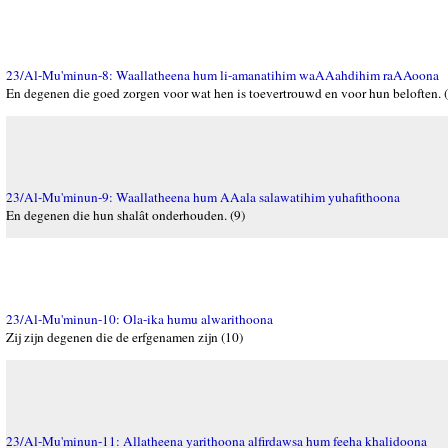
23/Al-Mu'minun-8: Waallatheena hum li-amanatihim waAAahdihim raAAoona
En degenen die goed zorgen voor wat hen is toevertrouwd en voor hun beloften. (
23/Al-Mu'minun-9: Waallatheena hum AAala salawatihim yuhafithoona
En degenen die hun shalât onderhouden. (9)
23/Al-Mu'minun-10: Ola-ika humu alwarithoona
Zij zijn degenen die de erfgenamen zijn (10)
23/Al-Mu'minun-11: Allatheena yarithoona alfirdawsa hum feeha khalidoona