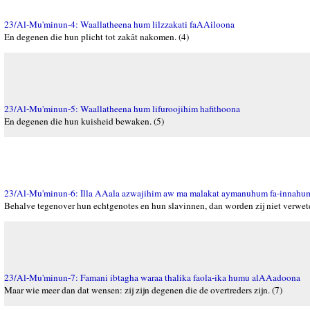
23/Al-Mu'minun-4: Waallatheena hum lilzzakati faAAiloona
En degenen die hun plicht tot zakât nakomen. (4)
23/Al-Mu'minun-5: Waallatheena hum lifuroojihim hafithoona
En degenen die hun kuisheid bewaken. (5)
23/Al-Mu'minun-6: Illa AAala azwajihim aw ma malakat aymanuhum fa-innah
Behalve tegenover hun echtgenotes en hun slavinnen, dan worden zij niet verwete
23/Al-Mu'minun-7: Famani ibtagha waraa thalika faola-ika humu alAAadoona
Maar wie meer dan dat wensen: zij zijn degenen die de overtreders zijn. (7)