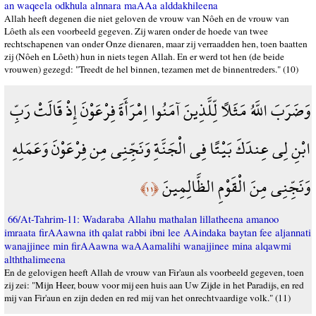
an waqeela odkhula alnnara maAAa alddakhileena
Allah heeft degenen die niet geloven de vrouw van Nôeh en de vrouw van
Lôeth als een voorbeeld gegeven. Zij waren onder de hoede van twee
rechtschapenen van onder Onze dienaren, maar zij verraadden hen, toen baatten
zij (Nôeh en Lôeth) hun in niets tegen Allah. En er werd tot hen (de beide
vrouwen) gezegd: "Treedt de hel binnen, tezamen met de binnentreders." (10)
وَضَرَبَ اللَّهُ مَثَلًا لِّلَّذِينَ آمَنُوا اِمْرَأَةَ فِرْعَوْنَ إِذْ قَالَتْ رَبِّ
ابْنِ لِي عِندَكَ بَيْتًا فِي الْجَنَّةِ وَنَجِّنِي مِن فِرْعَوْنَ وَعَمَلِهِ
وَنَجِّنِي مِنَ الْقَوْمِ الظَّالِمِينَ
﴿١١﴾
66/At-Tahrim-11: Wadaraba Allahu mathalan lillatheena amanoo
imraata firAAawna ith qalat rabbi ibni lee AAindaka baytan fee aljannati
wanajjinee min firAAawna waAAamalihi wanajjinee mina alqawmi
alththalimeena
En de gelovigen heeft Allah de vrouw van Fir'aun als voorbeeld gegeven, toen
zij zei: "Mijn Heer, bouw voor mij een huis aan Uw Zijde in het Paradijs, en red
mij van Fir'aun en zijn deden en red mij van het onrechtvaardige volk." (11)