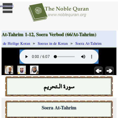
]
randeren
At-Tahrim 1-12, Soera Verbod (66/At-Tahrim)
»
»
de Heilige Koran
Soeras in de Koran
Soera At-Tahrim
سورة الـتحريم
Soera At-Tahrim