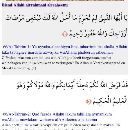
Bismi Allahi alrrahmani alrraheemi
يَا أَيُّهَا النَّبِيُّ لِمَ تُحَرِّمُ مَا أَحَلَّ اللَّهُ لَكَ تَبْتَغِي مَرْضَاتَ
أَزْوَاجِكَ وَاللَّهُ غَفُورٌ رَّحِيمٌ
﴿١﴾
66/At-Tahrim-1: Ya ayyuha alnnabiyyu lima tuharrimu ma ahalla Allahu
laka tabtaghee mardata azwajika waAllahu ghafoorun raheemun
O Profeet, waarom verbied iets wat Allah jou heeft toegestaan, om het
welbehagen van jouw vrouwen te verkrijgen? En Allah is Vergevensgezind en
Meest Barmhartig. (1)
قَدْ فَرَضَ اللَّهُ لَكُمْ تَحِلَّةَ أَيْمَانِكُمْ وَاللَّهُ مَوْلَاكُمْ وَهُوَ
الْعَلِيمُ الْحَكِيمُ
﴿٢﴾
66/At-Tahrim-2: Qad farada Allahu lakum tahillata aymanikum
waAllahu mawlakum wahuwa alAAaleemu alhakeemu
Allah heeft jullie waarlijk verplicht om jullie eden toegestaan te maken. En