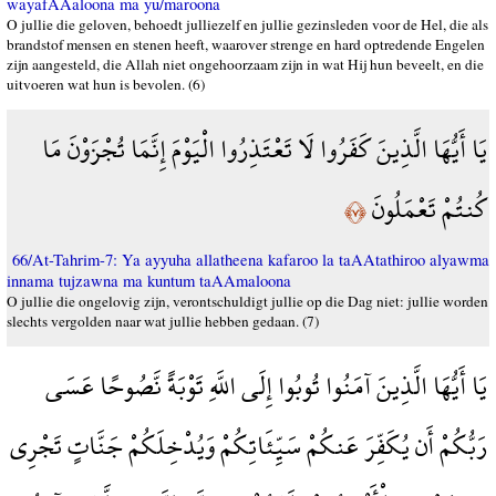
wayafAAaloona ma yu/maroona
O jullie die geloven, behoedt julliezelf en jullie gezinsleden voor de Hel, die als
brandstof mensen en stenen heeft, waarover strenge en hard optredende Engelen
zijn aangesteld, die Allah niet ongehoorzaam zijn in wat Hij hun beveelt, en die
uitvoeren wat hun is bevolen. (6)
يَا أَيُّهَا الَّذِينَ كَفَرُوا لَا تَعْتَذِرُوا الْيَوْمَ إِنَّمَا تُجْزَوْنَ مَا
كُنتُمْ تَعْمَلُونَ
﴿٧﴾
66/At-Tahrim-7: Ya ayyuha allatheena kafaroo la taAAtathiroo alyawma
innama tujzawna ma kuntum taAAmaloona
O jullie die ongelovig zijn, verontschuldigt jullie op die Dag niet: jullie worden
slechts vergolden naar wat jullie hebben gedaan. (7)
يَا أَيُّهَا الَّذِينَ آمَنُوا تُوبُوا إِلَى اللَّهِ تَوْبَةً نَّصُوحًا عَسَى
رَبُّكُمْ أَن يُكَفِّرَ عَنكُمْ سَيِّئَاتِكُمْ وَيُدْخِلَكُمْ جَنَّاتٍ تَجْرِي