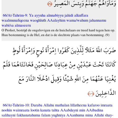
وَمَأْوَاهُمْ جَهَنَّمُ وَبِئْسَ الْمَصِيرُ
﴿٩﴾
66/At-Tahrim-9: Ya ayyuha alnnabiyyu jahidi alkuffara
waalmunafiqeena waoghluth AAalayhim wama/wahum jahannamu
wabi/sa almaseeru
O Profeet, bestrijd de ongelovigen en de huichelaars en treed hard tegen hen op.
Hun bestemming is de Hel, en dat is de slechtste plaats van bestemming. (9)
ضَرَبَ اللَّهُ مَثَلًا لِّلَّذِينَ كَفَرُوا اِمْرَأَةَ نُوحٍ وَاِمْرَأَةَ لُوطٍ
كَانَتَا تَحْتَ عَبْدَيْنِ مِنْ عِبَادِنَا صَالِحَيْنِ فَخَانَتَاهُمَا فَلَمْ
يُغْنِيَا عَنْهُمَا مِنَ اللَّهِ شَيْئًا وَقِيلَ ادْخُلَا النَّارَ مَعَ
الدَّاخِلِينَ
﴿١٠﴾
66/At-Tahrim-10: Daraba Allahu mathalan lillatheena kafaroo imraata
noohin waimraata lootin kanata tahta AAabdayni min AAibadina
salihayni fakhanatahuma falam yughniya AAanhuma mina Allahi shay-