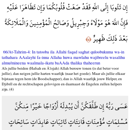
إِن تَتُوبَا إِلَى اللَّهِ فَقَدْ صَغَتْ قُلُوبُكُمَا وَإِن تَظَاهَرَا عَلَيْهِ
فَإِنَّ اللَّهَ هُوَ مَوْلَاهُ وَجِبْرِيلُ وَصَالِحُ الْمُؤْمِنِينَ وَالْمَلَائِكَةُ
بَعْدَ ذَلِكَ ظَهِيرٌ
﴿٤﴾
66/At-Tahrim-4: In tatooba ila Allahi faqad saghat quloobukuma wa-in
tathahara AAalayhi fa-inna Allaha huwa mawlahu wajibreelu wasalihu
almu/mineena waalmala-ikatu baAAda thalika thaheerun
Als jullie beiden (Hafsah en Â'isjah) Allah berouw tonen (is dat beter voor
jullie), dan neigen jullie harten waarlijk (naar het goede). Maar als jullie elkaar
bijstaan tegen hem (de Boodschapper), dan is Allah waarlijk jouw Helper, en
Djibrîl en de rechtschapen gelovigen en daarnaast de Engelen zullen helpers
zijn. (4)
عَسَى رَبُّهُ إِن طَلَّقَكُنَّ أَن يُبْدِلَهُ أَزْوَاجًا خَيْرًا مِّنكُنَّ
مُسْلِمَاتٍ مُّؤْمِنَاتٍ قَانِتَاتٍ تَائِبَاتٍ عَابِدَاتٍ سَائِحَاتٍ