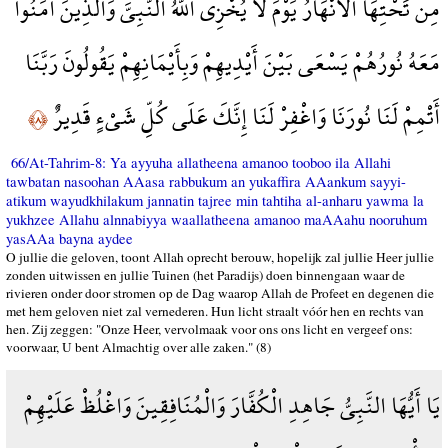
مِن تَحْتِهَا الْأَنْهَارُ يَوْمَ لَا يُخْزِي اللَّهُ النَّبِيَّ وَالَّذِينَ آمَنُوا
مَعَهُ نُورُهُمْ يَسْعَى بَيْنَ أَيْدِيهِمْ وَبِأَيْمَانِهِمْ يَقُولُونَ رَبَّنَا
أَتْمِمْ لَنَا نُورَنَا وَاغْفِرْ لَنَا إِنَّكَ عَلَى كُلِّ شَيْءٍ قَدِيرٌ
﴿٨﴾
66/At-Tahrim-8: Ya ayyuha allatheena amanoo tooboo ila Allahi
tawbatan nasoohan AAasa rabbukum an yukaffira AAankum sayyi-
atikum wayudkhilakum jannatin tajree min tahtiha al-anharu yawma la
yukhzee Allahu alnnabiyya waallatheena amanoo maAAahu nooruhum
yasAAa bayna aydee
O jullie die geloven, toont Allah oprecht berouw, hopelijk zal jullie Heer jullie
zonden uitwissen en jullie Tuinen (het Paradijs) doen binnengaan waar de
rivieren onder door stromen op de Dag waarop Allah de Profeet en degenen die
met hem geloven niet zal vernederen. Hun licht straalt vóór hen en rechts van
hen. Zij zeggen: "Onze Heer, vervolmaak voor ons ons licht en vergeef ons:
voorwaar, U bent Almachtig over alle zaken." (8)
يَا أَيُّهَا النَّبِيُّ جَاهِدِ الْكُفَّارَ وَالْمُنَافِقِينَ وَاغْلُظْ عَلَيْهِمْ