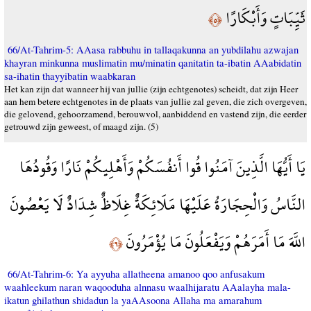
ثَيِّبَاتٍ وَأَبْكَارًا
﴿٥﴾
66/At-Tahrim-5: AAasa rabbuhu in tallaqakunna an yubdilahu azwajan
khayran minkunna muslimatin mu/minatin qanitatin ta-ibatin AAabidatin
sa-ihatin thayyibatin waabkaran
Het kan zijn dat wanneer hij van jullie (zijn echtgenotes) scheidt, dat zijn Heer
aan hem betere echtgenotes in de plaats van jullie zal geven, die zich overgeven,
die gelovend, gehoorzamend, berouwvol, aanbiddend en vastend zijn, die eerder
getrouwd zijn geweest, of maagd zijn. (5)
يَا أَيُّهَا الَّذِينَ آمَنُوا قُوا أَنفُسَكُمْ وَأَهْلِيكُمْ نَارًا وَقُودُهَا
النَّاسُ وَالْحِجَارَةُ عَلَيْهَا مَلَائِكَةٌ غِلَاظٌ شِدَادٌ لَا يَعْصُونَ
اللَّهَ مَا أَمَرَهُمْ وَيَفْعَلُونَ مَا يُؤْمَرُونَ
﴿٦﴾
66/At-Tahrim-6: Ya ayyuha allatheena amanoo qoo anfusakum
waahleekum naran waqooduha alnnasu waalhijaratu AAalayha mala-
ikatun ghilathun shidadun la yaAAsoona Allaha ma amarahum