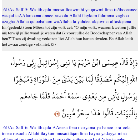
61/As-Saff-5: Wa-ith qala moosa liqawmihi ya qawmi lima tu/thoonanee
waqad taAAlamoona annee rasoolu Allahi ilaykum falamma zaghoo
azagha Allahu quloobahum waAllahu la yahdee alqawma alfasiqeena
En (gedenkt) toen Môesa tot zijn volk zei: "O mijn volk, waarom kwetsen jullie
mij terwijl jullie waarlijk weten dat ik voor jullie de Boodschapper van Allah
ben?" Toen zij dwaling verkozen liet Allah hun harten dwalen. En Allah leidt
het zwaar zondige volk niet. (5)
وَإِذْ قَالَ عِيسَى ابْنُ مَرْيَمَ يَا بَنِي إِسْرَائِيلَ إِنِّي رَسُولُ
اللَّهِ إِلَيْكُم مُّصَدِّقًا لِّمَا بَيْنَ يَدَيَّ مِنَ التَّوْرَاةِ وَمُبَشِّرًا
بِرَسُولٍ يَأْتِي مِن بَعْدِي اسْمُهُ أَحْمَدُ فَلَمَّا جَاءهُم
بِالْبَيِّنَاتِ قَالُوا هَذَا سِحْرٌ مُّبِينٌ
﴿٦﴾
61/As-Saff-6: Wa-ith qala AAeesa ibnu maryama ya banee isra-eela
innee rasoolu Allahi ilaykum musaddiqan lima bayna yadayya mina
alttawrati wamubashshiran birasoolin ya/tee min baAAdee ismuhu