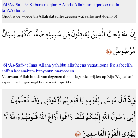
61/As-Saff-3: Kabura maqtan AAinda Allahi an taqooloo ma la
tafAAaloona
Groot is de woede bij Allah dat jullie zeggen wat jullie niet doen. (3)
إِنَّ اللَّهَ يُحِبُّ الَّذِينَ يُقَاتِلُونَ فِي سَبِيلِهِ صَفًّا كَأَنَّهُم بُنيَانٌ
مَّرْصُوصٌ
﴿٤﴾
61/As-Saff-4: Inna Allaha yuhibbu allatheena yuqatiloona fee sabeelihi
saffan kaannahum bunyanun marsoosun
Voorwaar, Allah houdt van degenen die in slagorde strijden op Zijn Weg, alsof
zij een hecht gevoegd bouwwerk zijn. (4)
وَإِذْ قَالَ مُوسَى لِقَوْمِهِ يَا قَوْمِ لِمَ تُؤْذُونَنِي وَقَد تَّعْلَمُونَ
أَنِّي رَسُولُ اللَّهِ إِلَيْكُمْ فَلَمَّا زَاغُوا أَزَاغَ اللَّهُ قُلُوبَهُمْ وَاللَّهُ لَا
يَهْدِي الْقَوْمَ الْفَاسِقِينَ
﴿٥﴾