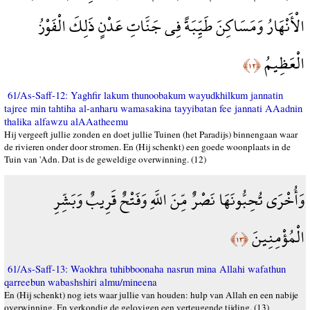
الْأَنْهَارُ وَمَسَاكِنَ طَيِّبَةً فِي جَنَّاتِ عَدْنٍ ذَلِكَ الْفَوْزُ
الْعَظِيمُ
﴿١٢﴾
61/As-Saff-12: Yaghfir lakum thunoobakum wayudkhilkum jannatin
tajree min tahtiha al-anharu wamasakina tayyibatan fee jannati AAadnin
thalika alfawzu alAAatheemu
Hij vergeeft jullie zonden en doet jullie Tuinen (het Paradijs) binnengaan waar
de rivieren onder door stromen. En (Hij schenkt) een goede woonplaats in de
Tuin van 'Adn. Dat is de geweldige overwinning. (12)
وَأُخْرَى تُحِبُّونَهَا نَصْرٌ مِّنَ اللَّهِ وَفَتْحٌ قَرِيبٌ وَبَشِّرِ
الْمُؤْمِنِينَ
﴿١٣﴾
61/As-Saff-13: Waokhra tuhibboonaha nasrun mina Allahi wafathun
qarreebun wabashshiri almu/mineena
En (Hij schenkt) nog iets waar jullie van houden: hulp van Allah en een nabije
overwinning. En verkondig de gelovigen een verteugende tijding. (13)