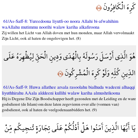
كَرِهَ الْكَافِرُونَ
﴿٨﴾
61/As-Saff-8: Yureedoona liyutfi-oo noora Allahi bi-afwahihim
waAllahu mutimmu noorihi walaw kariha alkafiroona
Zij willen het Licht van Allah doven met hun monden, maar Allah vervolmaakt
Zijn Licht, ook al haten de ongelovigen het. (8)
هُوَ الَّذِي أَرْسَلَ رَسُولَهُ بِالْهُدَى وَدِينِ الْحَقِّ لِيُظْهِرَهُ عَلَى
الدِّينِ كُلِّهِ وَلَوْ كَرِهَ الْمُشْرِكُونَ
﴿٩﴾
61/As-Saff-9: Huwa allathee arsala rasoolahu bialhuda wadeeni alhaqqi
liyuthhirahu AAala alddeeni kullihi walaw kariha almushrikoona
Hij is Degene Die Zijn Boodschapper heeft gezonden met de Leiding en de ware
godsdienst (de Islam) om deze laten zegevieren over alle (vormen van)
godsdienst, ook al haten de veelgodenaanbidders het. (9)
يَا أَيُّهَا الَّذِينَ آَمَنُوا هَلْ أَدُلُّكُمْ عَلَى تِجَارَةٍ تُنجِيكُم مِّنْ