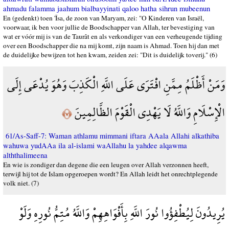
ahmadu falamma jaahum bialbayyinati qaloo hatha sihrun mubeenun
En (gedenkt) toen 'Îsa, de zoon van Maryam, zei: "O Kinderen van Israël,
voorwaar, ik ben voor jullie de Boodschapper van Allah, ter bevestiging van
wat er vóór mij is van de Taurât en als verkondiger van een verheugende tijding
over een Boodschapper die na mij komt, zijn naam is Ahmad. Toen hij dan met
de duidelijke bewijzen tot hen kwam, zeiden zei: "Dit is duidelijk toverij." (6)
وَمَنْ أَظْلَمُ مِمَّنِ افْتَرَى عَلَى اللَّهِ الْكَذِبَ وَهُوَ يُدْعَى إِلَى
الْإِسْلَامِ وَاللَّهُ لَا يَهْدِي الْقَوْمَ الظَّالِمِينَ
﴿٧﴾
61/As-Saff-7: Waman athlamu mimmani iftara AAala Allahi alkathiba
wahuwa yudAAa ila al-islami waAllahu la yahdee alqawma
alththalimeena
En wie is zondiger dan degene die een leugen over Allah verzonnen heeft,
terwijl hij tot de Islam opgeroepen wordt? En Allah leidt het onrechtplegende
volk niet. (7)
يُرِيدُونَ لِيُطْفِؤُوا نُورَ اللَّهِ بِأَفْوَاهِهِمْ وَاللَّهُ مُتِمُّ نُورِهِ وَلَوْ