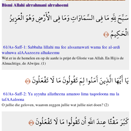
Bismi Allahi alrrahmani alrraheemi
سَبَّحَ لِلَّهِ مَا فِي السَّمَاوَاتِ وَمَا فِي الْأَرْضِ وَهُوَ الْعَزِيزُ
الْحَكِيمُ
﴿١﴾
61/As-Saff-1: Sabbaha lillahi ma fee alssamawati wama fee al-ardi
wahuwa alAAazeezu alhakeemu
Wat er in de hemelen en op de aarde is prijst de Glorie van Allah. En Hij is de
Almachtige, de Alwijze. (1)
يَا أَيُّهَا الَّذِينَ آَمَنُوا لِمَ تَقُولُونَ مَا لَا تَفْعَلُونَ
﴿٢﴾
61/As-Saff-2: Ya ayyuha allatheena amanoo lima taqooloona ma la
tafAAaloona
O jullie die geloven, waarom zeggen jullie wat jullie niet doen? (2)
كَبُرَ مَقْتًا عِندَ اللَّهِ أَن تَقُولُوا مَا لَا تَفْعَلُونَ
﴿٣﴾