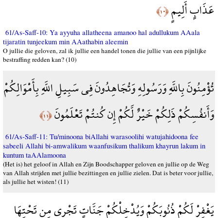
عَذَابٍ أَلِيمٍ
﴿١٠﴾
61/As-Saff-10: Ya ayyuha allatheena amanoo hal adullukum AAala
tijaratin tunjeekum min AAathabin aleemin
O jullie die geloven, zal ik jullie een handel tonen die jullie van een pijnlijke
bestraffing redden kan? (10)
تُؤْمِنُونَ بِاللَّهِ وَرَسُولِهِ وَتُجَاهِدُونَ فِي سَبِيلِ اللَّهِ بِأَمْوَالِكُمْ
وَأَنفُسِكُمْ ذَلِكُمْ خَيْرٌ لَّكُمْ إِن كُنتُمْ تَعْلَمُونَ
﴿١١﴾
61/As-Saff-11: Tu/minoona biAllahi warasoolihi watujahidoona fee
sabeeli Allahi bi-amwalikum waanfusikum thalikum khayrun lakum in
kuntum taAAlamoona
(Het is) het geloof in Allah en Zijn Boodschapper geloven en jullie op de Weg
van Allah strijden met jullie bezittingen en jullie zielen. Dat is beter voor jullie,
als jullie het wisten! (11)
يَغْفِرْ لَكُمْ ذُنُوبَكُمْ وَيُدْخِلْكُمْ جَنَّاتٍ تَجْرِي مِن تَحْتِهَا