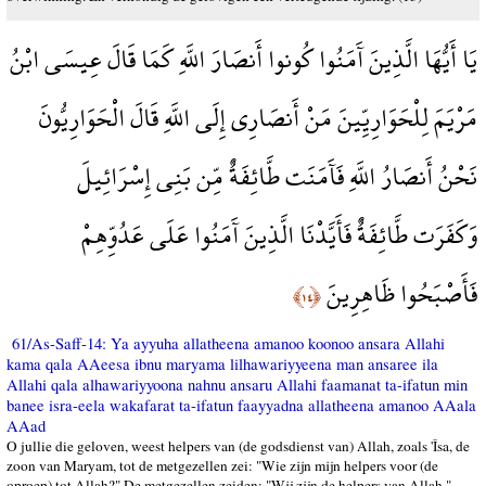
يَا أَيُّهَا الَّذِينَ آَمَنُوا كُونوا أَنصَارَ اللَّهِ كَمَا قَالَ عِيسَى ابْنُ
مَرْيَمَ لِلْحَوَارِيِّينَ مَنْ أَنصَارِي إِلَى اللَّهِ قَالَ الْحَوَارِيُّونَ
نَحْنُ أَنصَارُ اللَّهِ فَآَمَنَت طَّائِفَةٌ مِّن بَنِي إِسْرَائِيلَ
وَكَفَرَت طَّائِفَةٌ فَأَيَّدْنَا الَّذِينَ آَمَنُوا عَلَى عَدُوِّهِمْ
فَأَصْبَحُوا ظَاهِرِينَ
﴿١٤﴾
61/As-Saff-14: Ya ayyuha allatheena amanoo koonoo ansara Allahi
kama qala AAeesa ibnu maryama lilhawariyyeena man ansaree ila
Allahi qala alhawariyyoona nahnu ansaru Allahi faamanat ta-ifatun min
banee isra-eela wakafarat ta-ifatun faayyadna allatheena amanoo AAala
AAad
O jullie die geloven, weest helpers van (de godsdienst van) Allah, zoals 'Îsa, de
zoon van Maryam, tot de metgezellen zei: "Wie zijn mijn helpers voor (de
oproep) tot Allah?" De metgezellen zeiden: "Wij zijn de helpers van Allah."