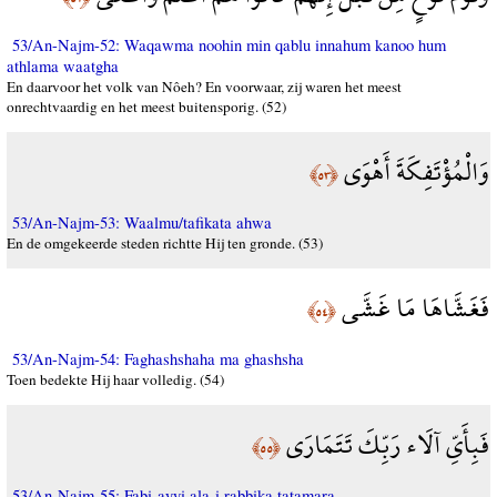
53/An-Najm-52: Waqawma noohin min qablu innahum kanoo hum
athlama waatgha
En daarvoor het volk van Nôeh? En voorwaar, zij waren het meest
onrechtvaardig en het meest buitensporig. (52)
وَالْمُؤْتَفِكَةَ أَهْوَى
﴿٥٣﴾
53/An-Najm-53: Waalmu/tafikata ahwa
En de omgekeerde steden richtte Hij ten gronde. (53)
فَغَشَّاهَا مَا غَشَّى
﴿٥٤﴾
53/An-Najm-54: Faghashshaha ma ghashsha
Toen bedekte Hij haar volledig. (54)
فَبِأَيِّ آلَاء رَبِّكَ تَتَمَارَى
﴿٥٥﴾
53/An-Najm-55: Fabi-ayyi ala-i rabbika tatamara