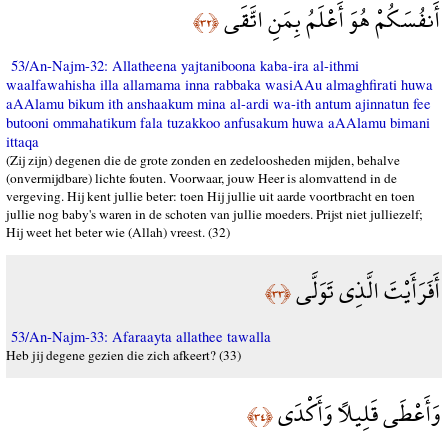
أَنفُسَكُمْ هُوَ أَعْلَمُ بِمَنِ اتَّقَى
﴿٣٢﴾
53/An-Najm-32: Allatheena yajtaniboona kaba-ira al-ithmi
waalfawahisha illa allamama inna rabbaka wasiAAu almaghfirati huwa
aAAlamu bikum ith anshaakum mina al-ardi wa-ith antum ajinnatun fee
butooni ommahatikum fala tuzakkoo anfusakum huwa aAAlamu bimani
ittaqa
(Zij zijn) degenen die de grote zonden en zedeloosheden mijden, behalve
(onvermijdbare) lichte fouten. Voorwaar, jouw Heer is alomvattend in de
vergeving. Hij kent jullie beter: toen Hij jullie uit aarde voortbracht en toen
jullie nog baby's waren in de schoten van jullie moeders. Prijst niet julliezelf;
Hij weet het beter wie (Allah) vreest. (32)
أَفَرَأَيْتَ الَّذِي تَوَلَّى
﴿٣٣﴾
53/An-Najm-33: Afaraayta allathee tawalla
Heb jij degene gezien die zich afkeert? (33)
وَأَعْطَى قَلِيلًا وَأَكْدَى
﴿٣٤﴾