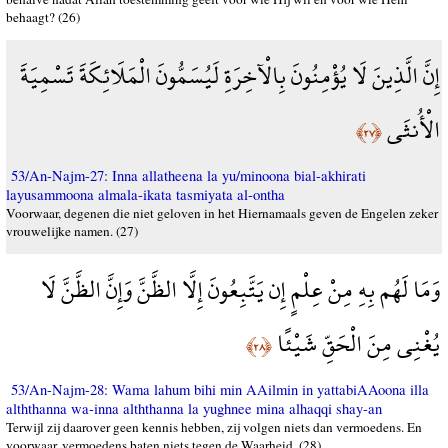
behaagt? (26)
إِنَّ الَّذِينَ لَا يُؤْمِنُونَ بِالْآخِرَةِ لَيُسَمُّونَ الْمَلَائِكَةَ تَسْمِيَةَ
الْأُنثَى
﴿٢٧﴾
53/An-Najm-27: Inna allatheena la yu/minoona bial-akhirati
layusammoona almala-ikata tasmiyata al-ontha
Voorwaar, degenen die niet geloven in het Hiernamaals geven de Engelen zeker
vrouwelijke namen. (27)
وَمَا لَهُم بِهِ مِنْ عِلْمٍ إِن يَتَّبِعُونَ إِلَّا الظَّنَّ وَإِنَّ الظَّنَّ لَا
يُغْنِي مِنَ الْحَقِّ شَيْئًا
﴿٢٨﴾
53/An-Najm-28: Wama lahum bihi min AAilmin in yattabiAAoona illa
alththanna wa-inna alththanna la yughnee mina alhaqqi shay-an
Terwijl zij daarover geen kennis hebben, zij volgen niets dan vermoedens. En
voorwaar, vermoedens baten niets tegen de Waarheid. (28)