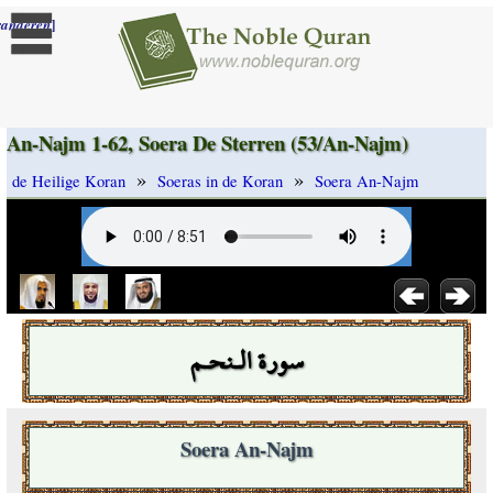
]
randeren
An-Najm 1-62, Soera De Sterren (53/An-Najm)
»
»
de Heilige Koran
Soeras in de Koran
Soera An-Najm
سورة الـنحـم
Soera An-Najm