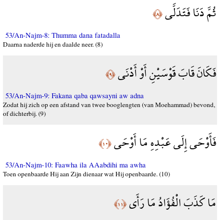
ثُمَّ دَنَا فَتَدَلَّى
﴿٨﴾
53/An-Najm-8: Thumma dana fatadalla
Daarna naderde hij en daalde neer. (8)
فَكَانَ قَابَ قَوْسَيْنِ أَوْ أَدْنَى
﴿٩﴾
53/An-Najm-9: Fakana qaba qawsayni aw adna
Zodat hij zich op een afstand van twee booglengten (van Moehammad) bevond,
of dichterbij. (9)
فَأَوْحَى إِلَى عَبْدِهِ مَا أَوْحَى
﴿١٠﴾
53/An-Najm-10: Faawha ila AAabdihi ma awha
Toen openbaarde Hij aan Zijn dienaar wat Hij openbaarde. (10)
مَا كَذَبَ الْفُؤَادُ مَا رَأَى
﴿١١﴾