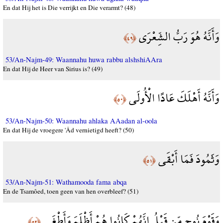
En dat Hij het is Die verrijkt en Die verarmt? (48)
وَأَنَّهُ هُوَ رَبُّ الشِّعْرَى
﴿٤٩﴾
53/An-Najm-49: Waannahu huwa rabbu alshshiAAra
En dat Hij de Heer van Sirius is? (49)
وَأَنَّهُ أَهْلَكَ عَادًا الْأُولَى
﴿٥٠﴾
53/An-Najm-50: Waannahu ahlaka AAadan al-oola
En dat Hij de vroegere 'Âd vernietigd heeft? (50)
وَثَمُودَ فَمَا أَبْقَى
﴿٥١﴾
53/An-Najm-51: Wathamooda fama abqa
En de Tsamôed, toen geen van hen overbleef? (51)
وَقَوْمَ نُوحٍ مِّن قَبْلُ إِنَّهُمْ كَانُوا هُمْ أَظْلَمَ وَأَطْغَى
﴿٥٢﴾