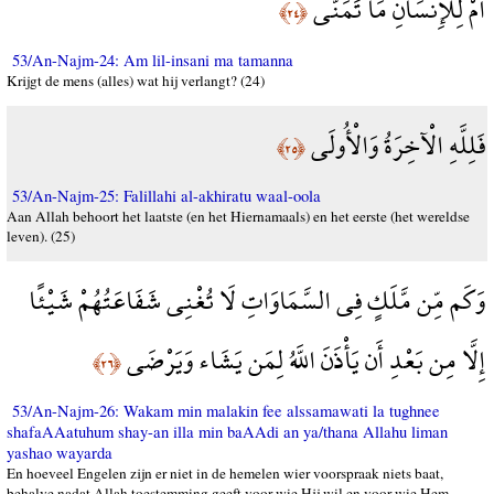
أَمْ لِلْإِنسَانِ مَا تَمَنَّى
﴿٢٤﴾
53/An-Najm-24: Am lil-insani ma tamanna
Krijgt de mens (alles) wat hij verlangt? (24)
فَلِلَّهِ الْآخِرَةُ وَالْأُولَى
﴿٢٥﴾
53/An-Najm-25: Falillahi al-akhiratu waal-oola
Aan Allah behoort het laatste (en het Hiernamaals) en het eerste (het wereldse
leven). (25)
وَكَم مِّن مَّلَكٍ فِي السَّمَاوَاتِ لَا تُغْنِي شَفَاعَتُهُمْ شَيْئًا
إِلَّا مِن بَعْدِ أَن يَأْذَنَ اللَّهُ لِمَن يَشَاء وَيَرْضَى
﴿٢٦﴾
53/An-Najm-26: Wakam min malakin fee alssamawati la tughnee
shafaAAatuhum shay-an illa min baAAdi an ya/thana Allahu liman
yashao wayarda
En hoeveel Engelen zijn er niet in de hemelen wier voorspraak niets baat,
behalve nadat Allah toestemming geeft voor wie Hij wil en voor wie Hem