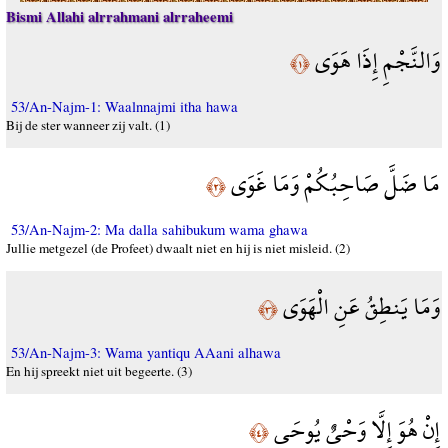
Bismi Allahi alrrahmani alrraheemi
وَالنَّجْمِ إِذَا هَوَى
﴿١﴾
53/An-Najm-1: Waalnnajmi itha hawa
Bij de ster wanneer zij valt. (1)
مَا ضَلَّ صَاحِبُكُمْ وَمَا غَوَى
﴿٢﴾
53/An-Najm-2: Ma dalla sahibukum wama ghawa
Jullie metgezel (de Profeet) dwaalt niet en hij is niet misleid. (2)
وَمَا يَنطِقُ عَنِ الْهَوَى
﴿٣﴾
53/An-Najm-3: Wama yantiqu AAani alhawa
En hij spreekt niet uit begeerte. (3)
إِنْ هُوَ إِلَّا وَحْيٌ يُوحَى
﴿٤﴾