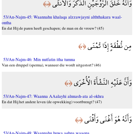
وَأَنَّهُ خَلَقَ الزَّوْجَيْنِ الذَّكَرَ وَالْأُنثَى
﴿٤٥﴾
53/An-Najm-45: Waannahu khalaqa alzzawjayni alththakara waal-
ontha
En dat Hij de paren heeft geschapen; de man en de vrouw? (45)
مِن نُّطْفَةٍ إِذَا تُمْنَى
﴿٤٦﴾
53/An-Najm-46: Min nutfatin itha tumna
Van een druppel (sperma), wanneer die wordt uitgestort? (46)
وَأَنَّ عَلَيْهِ النَّشْأَةَ الْأُخْرَى
﴿٤٧﴾
53/An-Najm-47: Waanna AAalayhi alnnash-ata al-okhra
En dat Hij het andere leven (de opwekking) voortbrengt? (47)
وَأَنَّهُ هُوَ أَغْنَى وَأَقْنَى
﴿٤٨﴾
53/An-Najm-48: Waannahu huwa aghna waaqna