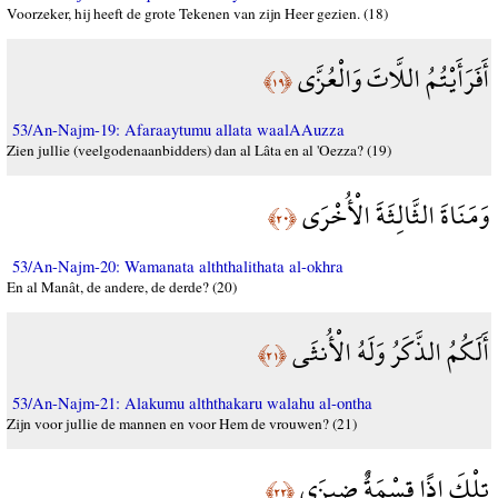
Voorzeker, hij heeft de grote Tekenen van zijn Heer gezien. (18)
أَفَرَأَيْتُمُ اللَّاتَ وَالْعُزَّى
﴿١٩﴾
53/An-Najm-19: Afaraaytumu allata waalAAuzza
Zien jullie (veelgodenaanbidders) dan al Lâta en al 'Oezza? (19)
وَمَنَاةَ الثَّالِثَةَ الْأُخْرَى
﴿٢٠﴾
53/An-Najm-20: Wamanata alththalithata al-okhra
En al Manât, de andere, de derde? (20)
أَلَكُمُ الذَّكَرُ وَلَهُ الْأُنثَى
﴿٢١﴾
53/An-Najm-21: Alakumu alththakaru walahu al-ontha
Zijn voor jullie de mannen en voor Hem de vrouwen? (21)
تِلْكَ إِذًا قِسْمَةٌ ضِيزَى
﴿٢٢﴾