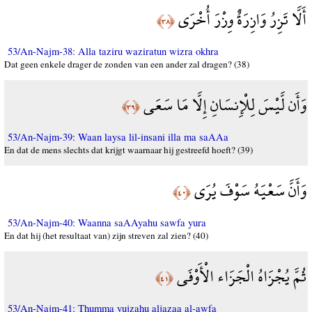
أَلَّا تَزِرُ وَازِرَةٌ وِزْرَ أُخْرَى
﴿٣٨﴾
53/An-Najm-38: Alla taziru waziratun wizra okhra
Dat geen enkele drager de zonden van een ander zal dragen? (38)
وَأَن لَّيْسَ لِلْإِنسَانِ إِلَّا مَا سَعَى
﴿٣٩﴾
53/An-Najm-39: Waan laysa lil-insani illa ma saAAa
En dat de mens slechts dat krijgt waarnaar hij gestreefd hoeft? (39)
وَأَنَّ سَعْيَهُ سَوْفَ يُرَى
﴿٤٠﴾
53/An-Najm-40: Waanna saAAyahu sawfa yura
En dat hij (het resultaat van) zijn streven zal zien? (40)
ثُمَّ يُجْزَاهُ الْجَزَاء الْأَوْفَى
﴿٤١﴾
53/An-Najm-41: Thumma yujzahu aljazaa al-awfa