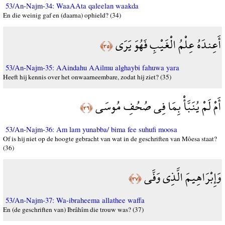
53/An-Najm-34: WaaAAta qaleelan waakda
En die weinig gaf en (daarna) ophield? (34)
أَعِندَهُ عِلْمُ الْغَيْبِ فَهُوَ يَرَى
﴿٣٥﴾
53/An-Najm-35: AAindahu AAilmu alghaybi fahuwa yara
Heeft hij kennis over het onwaarneembare, zodat hij ziet? (35)
أَمْ لَمْ يُنَبَّأْ بِمَا فِي صُحُفِ مُوسَى
﴿٣٦﴾
53/An-Najm-36: Am lam yunabba/ bima fee suhufi moosa
Of is hij niet op de hoogte gebracht van wat in de geschriften van Môesa staat?
(36)
وَإِبْرَاهِيمَ الَّذِي وَفَّى
﴿٣٧﴾
53/An-Najm-37: Wa-ibraheema allathee waffa
En (de geschriften van) Ibrâhîm die trouw was? (37)