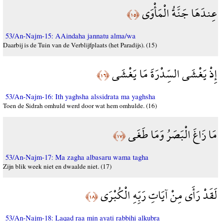
عِندَهَا جَنَّةُ الْمَأْوَى
﴿١٥﴾
53/An-Najm-15: AAindaha jannatu alma/wa
Daarbij is de Tuin van de Verblijfplaats (het Paradijs). (15)
إِذْ يَغْشَى السِّدْرَةَ مَا يَغْشَى
﴿١٦﴾
53/An-Najm-16: Ith yaghsha alssidrata ma yaghsha
Toen de Sidrah omhuld werd door wat hem omhulde. (16)
مَا زَاغَ الْبَصَرُ وَمَا طَغَى
﴿١٧﴾
53/An-Najm-17: Ma zagha albasaru wama tagha
Zijn blik week niet en dwaalde niet. (17)
لَقَدْ رَأَى مِنْ آيَاتِ رَبِّهِ الْكُبْرَى
﴿١٨﴾
53/An-Najm-18: Laqad raa min ayati rabbihi alkubra