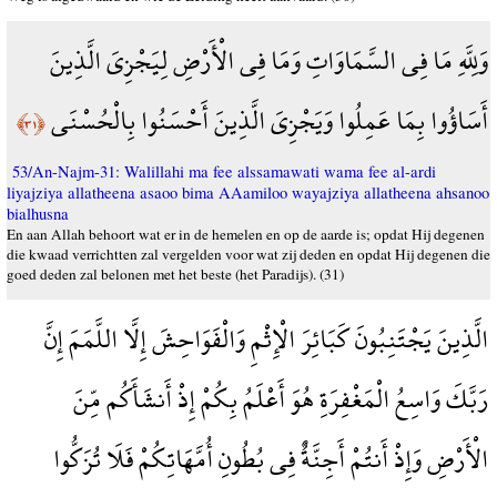
وَلِلَّهِ مَا فِي السَّمَاوَاتِ وَمَا فِي الْأَرْضِ لِيَجْزِيَ الَّذِينَ
أَسَاؤُوا بِمَا عَمِلُوا وَيَجْزِيَ الَّذِينَ أَحْسَنُوا بِالْحُسْنَى
﴿٣١﴾
53/An-Najm-31: Walillahi ma fee alssamawati wama fee al-ardi
liyajziya allatheena asaoo bima AAamiloo wayajziya allatheena ahsanoo
bialhusna
En aan Allah behoort wat er in de hemelen en op de aarde is; opdat Hij degenen
die kwaad verrichtten zal vergelden voor wat zij deden en opdat Hij degenen die
goed deden zal belonen met het beste (het Paradijs). (31)
الَّذِينَ يَجْتَنِبُونَ كَبَائِرَ الْإِثْمِ وَالْفَوَاحِشَ إِلَّا اللَّمَمَ إِنَّ
رَبَّكَ وَاسِعُ الْمَغْفِرَةِ هُوَ أَعْلَمُ بِكُمْ إِذْ أَنشَأَكُم مِّنَ
الْأَرْضِ وَإِذْ أَنتُمْ أَجِنَّةٌ فِي بُطُونِ أُمَّهَاتِكُمْ فَلَا تُزَكُّوا