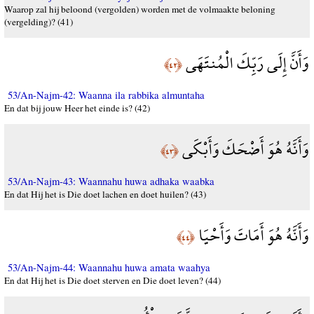
Waarop zal hij beloond (vergolden) worden met de volmaakte beloning
(vergelding)? (41)
وَأَنَّ إِلَى رَبِّكَ الْمُنتَهَى
﴿٤٢﴾
53/An-Najm-42: Waanna ila rabbika almuntaha
En dat bij jouw Heer het einde is? (42)
وَأَنَّهُ هُوَ أَضْحَكَ وَأَبْكَى
﴿٤٣﴾
53/An-Najm-43: Waannahu huwa adhaka waabka
En dat Hij het is Die doet lachen en doet huilen? (43)
وَأَنَّهُ هُوَ أَمَاتَ وَأَحْيَا
﴿٤٤﴾
53/An-Najm-44: Waannahu huwa amata waahya
En dat Hij het is Die doet sterven en Die doet leven? (44)