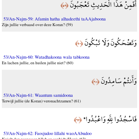
أَفَمِنْ هَذَا الْحَدِيثِ تَعْجَبُونَ
﴿٥٩﴾
53/An-Najm-59: Afamin hatha alhadeethi taAAjaboona
Zijn jullie verbaasd over deze Koran? (59)
وَتَضْحَكُونَ وَلَا تَبْكُونَ
﴿٦٠﴾
53/An-Najm-60: Watadhakoona wala tabkoona
En lachen jullie, en huilen jullie niet? (60)
وَأَنتُمْ سَامِدُونَ
﴿٦١﴾
53/An-Najm-61: Waantum samidoona
Terwijl jullie (de Koran) veronachtzamen? (61)
فَاسْجُدُوا لِلَّهِ وَاعْبُدُوا*
﴿٦٢﴾
53/An-Najm-62: Faosjudoo lillahi waoAAbudoo