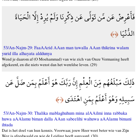
فَأَعْرِضْ عَن مَّن تَوَلَّى عَن ذِكْرِنَا وَلَمْ يُرِدْ إِلَّا الْحَيَاةَ
الدُّنْيَا
﴿٢٩﴾
53/An-Najm-29: FaaAArid AAan man tawalla AAan thikrina walam
yurid illa alhayata alddunya
Wend je daarom af (O Moehammad) van wie zich van Onze Vermaning heeft
afgekeerd, en die niets wenst dan het wereldse leven. (29)
ذَلِكَ مَبْلَغُهُم مِّنَ الْعِلْمِ إِنَّ رَبَّكَ هُوَ أَعْلَمُ بِمَن ضَلَّ عَن
سَبِيلِهِ وَهُوَ أَعْلَمُ بِمَنِ اهْتَدَى
﴿٣٠﴾
53/An-Najm-30: Thalika mablaghuhum mina alAAilmi inna rabbaka
huwa aAAlamu biman dalla AAan sabeelihi wahuwa aAAlamu bimani
ihtada
Dat is het doel van hun kennis. Voorwaar, jouw Heer weet beter wie van Zijn
Weg is afgedwaald en wie de Leiding heeft aanvaard. (30)