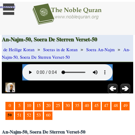
]
randeren
An-Najm-50, Soera De Sterren Verset-50
»
»
»
de Heilige Koran
Soeras in de Koran
Soera An-Najm
An-
Najm-50, Soera De Sterren Verset-50
0
5
10
15
20
25
30
35
40
45
47
48
49
50
51
52
53
60
An-Najm-50, Soera De Sterren Verset-50