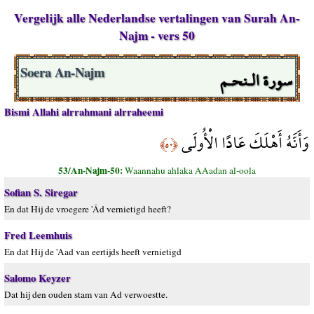
Vergelijk alle Nederlandse vertalingen van Surah An-
Najm - vers 50
سورة الـنحـم
Soera An-Najm
Bismi Allahi alrrahmani alrraheemi
وَأَنَّهُ أَهْلَكَ عَادًا الْأُولَى
﴿٥٠﴾
53/An-Najm-50:
Waannahu ahlaka AAadan al-oola
Sofian S. Siregar
En dat Hij de vroegere 'Âd vernietigd heeft?
Fred Leemhuis
En dat Hij de 'Aad van eertijds heeft vernietigd
Salomo Keyzer
Dat hij den ouden stam van Ad verwoestte.