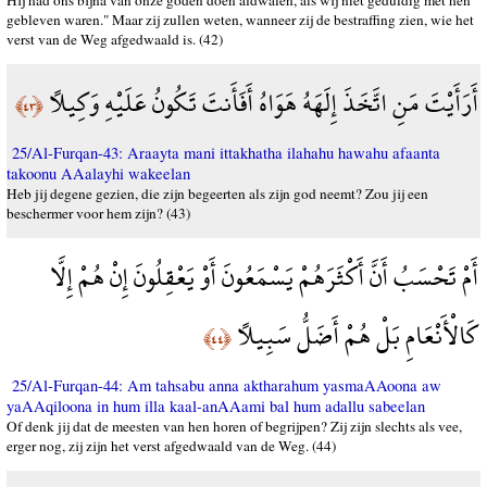
Hij had ons bijna van onze goden doen afdwalen, als wij niet geduldig met hen
gebleven waren." Maar zij zullen weten, wanneer zij de bestraffing zien, wie het
verst van de Weg afgedwaald is. (42)
أَرَأَيْتَ مَنِ اتَّخَذَ إِلَهَهُ هَوَاهُ أَفَأَنتَ تَكُونُ عَلَيْهِ وَكِيلًا
﴿٤٣﴾
25/Al-Furqan-43: Araayta mani ittakhatha ilahahu hawahu afaanta
takoonu AAalayhi wakeelan
Heb jij degene gezien, die zijn begeerten als zijn god neemt? Zou jij een
beschermer voor hem zijn? (43)
أَمْ تَحْسَبُ أَنَّ أَكْثَرَهُمْ يَسْمَعُونَ أَوْ يَعْقِلُونَ إِنْ هُمْ إِلَّا
كَالْأَنْعَامِ بَلْ هُمْ أَضَلُّ سَبِيلًا
﴿٤٤﴾
25/Al-Furqan-44: Am tahsabu anna aktharahum yasmaAAoona aw
yaAAqiloona in hum illa kaal-anAAami bal hum adallu sabeelan
Of denk jij dat de meesten van hen horen of begrijpen? Zij zijn slechts als vee,
erger nog, zij zijn het verst afgedwaald van de Weg. (44)