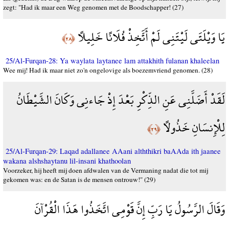
zegt: "Had ik maar een Weg genomen met de Boodschapper! (27)
يَا وَيْلَتَى لَيْتَنِي لَمْ أَتَّخِذْ فُلَانًا خَلِيلًا
﴿٢٨﴾
25/Al-Furqan-28: Ya waylata laytanee lam attakhith fulanan khaleelan
Wee mij! Had ik maar niet zo'n ongelovige als boezemvriend genomen. (28)
لَقَدْ أَضَلَّنِي عَنِ الذِّكْرِ بَعْدَ إِذْ جَاءنِي وَكَانَ الشَّيْطَانُ
لِلْإِنسَانِ خَذُولًا
﴿٢٩﴾
25/Al-Furqan-29: Laqad adallanee AAani alththikri baAAda ith jaanee
wakana alshshaytanu lil-insani khathoolan
Voorzeker, hij heeft mij doen afdwalen van de Vermaning nadat die tot mij
gekomen was: en de Satan is de mensen ontrouw!" (29)
وَقَالَ الرَّسُولُ يَا رَبِّ إِنَّ قَوْمِي اتَّخَذُوا هَذَا الْقُرْآنَ