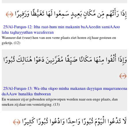
إِذَا رَأَتْهُم مِّن مَّكَانٍ بَعِيدٍ سَمِعُوا لَهَا تَغَيُّظًا وَزَفِيرًا
﴿١٢﴾
25/Al-Furqan-12: Itha raat-hum min makanin baAAeedin samiAAoo
laha taghayyuthan wazafeeran
Wanneer dat (vuur) hen van een verre plaats ziet horen zij haar gesteun en
gekrijs. (12)
وَإِذَا أُلْقُوا مِنْهَا مَكَانًا ضَيِّقًا مُقَرَّنِينَ دَعَوْا هُنَالِكَ ثُبُورًا
﴿١٣﴾
25/Al-Furqan-13: Wa-itha olqoo minha makanan dayyiqan muqarraneena
daAAaw hunalika thubooran
En wanneer zij er gebonden uitgeworpen werden naar een enge plaats, dan
smeken zij daar om vernietiging. (13)
لَا تَدْعُوا الْيَوْمَ ثُبُورًا وَاحِدًا وَادْعُوا ثُبُورًا كَثِيرًا
﴿١٤﴾