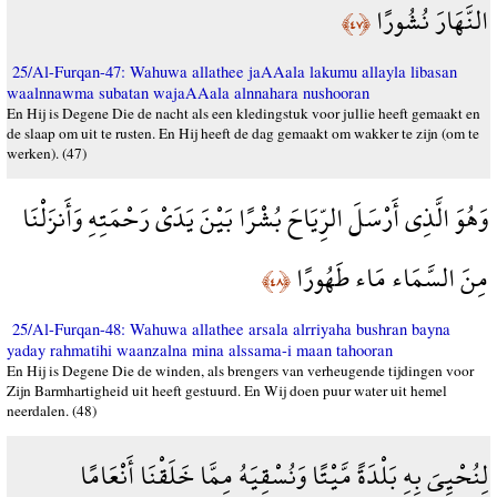
النَّهَارَ نُشُورًا
﴿٤٧﴾
25/Al-Furqan-47: Wahuwa allathee jaAAala lakumu allayla libasan
waalnnawma subatan wajaAAala alnnahara nushooran
En Hij is Degene Die de nacht als een kledingstuk voor jullie heeft gemaakt en
de slaap om uit te rusten. En Hij heeft de dag gemaakt om wakker te zijn (om te
werken). (47)
وَهُوَ الَّذِي أَرْسَلَ الرِّيَاحَ بُشْرًا بَيْنَ يَدَيْ رَحْمَتِهِ وَأَنزَلْنَا
مِنَ السَّمَاء مَاء طَهُورًا
﴿٤٨﴾
25/Al-Furqan-48: Wahuwa allathee arsala alrriyaha bushran bayna
yaday rahmatihi waanzalna mina alssama-i maan tahooran
En Hij is Degene Die de winden, als brengers van verheugende tijdingen voor
Zijn Barmhartigheid uit heeft gestuurd. En Wij doen puur water uit hemel
neerdalen. (48)
لِنُحْيِيَ بِهِ بَلْدَةً مَّيْتًا وَنُسْقِيَهُ مِمَّا خَلَقْنَا أَنْعَامًا