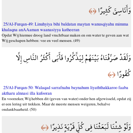
وَأَنَاسِيَّ كَثِيرًا
﴿٤٩﴾
25/Al-Furqan-49: Linuhyiya bihi baldatan maytan wanusqiyahu mimma
khalaqna anAAaman waanasiyya katheeran
Opdat Wij hiermee droog land vruchtbaar maken en om water te geven aan wat
Wij geschapen hebben: vee en veel mensen. (49)
وَلَقَدْ صَرَّفْنَاهُ بَيْنَهُمْ لِيَذَّكَّرُوا فَأَبَى أَكْثَرُ النَّاسِ إِلَّا
كُفُورًا
﴿٥٠﴾
25/Al-Furqan-50: Walaqad sarrafnahu baynahum liyaththakkaroo faaba
aktharu alnnasi illa kufooran
En voorzeker, Wij hebben dit (geven van water) onder hen afgewisseld, opdat zij
er een lering uit trekken. Maar de meeste mensen weigeren, behalve
ondankbaarheid. (50)
وَلَوْ شِئْنَا لَبَعَثْنَا فِي كُلِّ قَرْيَةٍ نَذِيرًا
﴿٥١﴾