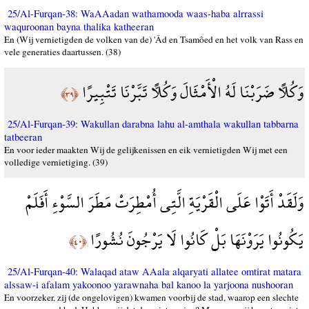
25/Al-Furqan-38: WaAAadan wathamooda waas-haba alrrassi
waquroonan bayna thalika katheeran
En (Wij vernietigden de volken van de) 'Âd en Tsamôed en het volk van Rass en
vele generaties daartussen. (38)
وَكُلًّا ضَرَبْنَا لَهُ الْأَمْثَالَ وَكُلًّا تَبَّرْنَا تَتْبِيرًا
﴿٣٩﴾
25/Al-Furqan-39: Wakullan darabna lahu al-amthala wakullan tabbarna
tatbeeran
En voor ieder maakten Wij de gelijkenissen en eik vernietigden Wij met een
volledige vernietiging. (39)
وَلَقَدْ أَتَوْا عَلَى الْقَرْيَةِ الَّتِي أُمْطِرَتْ مَطَرَ السَّوْءِ أَفَلَمْ
يَكُونُوا يَرَوْنَهَا بَلْ كَانُوا لَا يَرْجُونَ نُشُورًا
﴿٤٠﴾
25/Al-Furqan-40: Walaqad ataw AAala alqaryati allatee omtirat matara
alssaw-i afalam yakoonoo yarawnaha bal kanoo la yarjoona nushooran
En voorzeker, zij (de ongelovigen) kwamen voorbij de stad, waarop een slechte