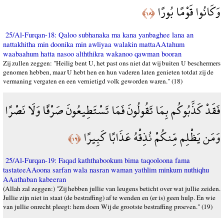
وَكَانُوا قَوْمًا بُورًا
﴿١٨﴾
25/Al-Furqan-18: Qaloo subhanaka ma kana yanbaghee lana an
nattakhitha min doonika min awliyaa walakin mattaAAtahum
waabaahum hatta nasoo alththikra wakanoo qawman booran
Zij zullen zeggen: "Heilig bent U, het past ons niet dat wij buiten U beschermers
genomen hebben, maar U hebt hen en hun vaderen laten genieten totdat zij de
vermaning vergaten en een vernietigd volk geworden waren." (18)
فَقَدْ كَذَّبُوكُم بِمَا تَقُولُونَ فَمَا تَسْتَطِيعُونَ صَرْفًا وَلَا نَصْرًا
وَمَن يَظْلِم مِّنكُمْ نُذِقْهُ عَذَابًا كَبِيرًا
﴿١٩﴾
25/Al-Furqan-19: Faqad kaththabookum bima taqooloona fama
tastateeAAoona sarfan wala nasran waman yathlim minkum nuthiqhu
AAathaban kabeeran
(Allah zal zeggen:) "Zij hebben jullie van leugens beticht over wat jullie zeiden.
Jullie zijn niet in staat (de bestraffing) af te wenden en (er is) geen hulp. En wie
van jullie onrecht pleegt: hem doen Wij de grootste bestraffing proeven." (19)