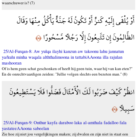
waarschuwer is? (7)
أَوْ يُلْقَى إِلَيْهِ كَنزٌ أَوْ تَكُونُ لَهُ جَنَّةٌ يَأْكُلُ مِنْهَا وَقَالَ
الظَّالِمُونَ إِن تَتَّبِعُونَ إِلَّا رَجُلًا مَّسْحُورًا
﴿٨﴾
25/Al-Furqan-8: Aw yulqa ilayhi kanzun aw takoonu lahu jannatun
ya/kulu minha waqala alththalimoona in tattabiAAoona illa rajulan
mashooran
Of is hem geen schat geschonken of heeft hij geen tuin, waar hij van kan eten?"
En de onrechtvaardigen zeiden: "Jullie volgen slechts een bezeten man." (8)
انظُرْ كَيْفَ ضَرَبُوا لَكَ الْأَمْثَالَ فَضَلُّوا فَلَا يَسْتَطِيعُونَ
سَبِيلًا
﴿٩﴾
25/Al-Furqan-9: Onthur kayfa daraboo laka al-amthala fadalloo fala
yastateeAAoona sabeelan
Zie hoe zij niet jou vergelijkingen maken; zij dwalen en zijn niet in staat een