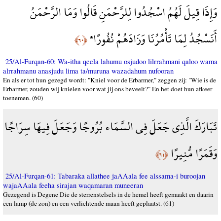
وَإِذَا قِيلَ لَهُمُ اسْجُدُوا لِلرَّحْمَنِ قَالُوا وَمَا الرَّحْمَنُ
أَنَسْجُدُ لِمَا تَأْمُرُنَا وَزَادَهُمْ نُفُورًا*
﴿٦٠﴾
25/Al-Furqan-60: Wa-itha qeela lahumu osjudoo lilrrahmani qaloo wama
alrrahmanu anasjudu lima ta/muruna wazadahum nufooran
En als er tot hun gezegd wordt: "Kniel voor de Erbarmer," zeggen zij: "Wie is de
Erbarmer, zouden wij knielen voor wat jij ons beveelt?" En het doet hun afkeer
toenemen. (60)
تَبَارَكَ الَّذِي جَعَلَ فِي السَّمَاء بُرُوجًا وَجَعَلَ فِيهَا سِرَاجًا
وَقَمَرًا مُّنِيرًا
﴿٦١﴾
25/Al-Furqan-61: Tabaraka allathee jaAAala fee alssama-i buroojan
wajaAAala feeha sirajan waqamaran muneeran
Gezegend is Degene Die de sterrenstelsels in de hemel heeft gemaakt en daarin
een lamp (de zon) en een verlichtende maan heeft geplaatst. (61)