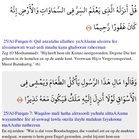
قُلْ أَنزَلَهُ الَّذِي يَعْلَمُ السِّرَّ فِي السَّمَاوَاتِ وَالْأَرْضِ إِنَّهُ
كَانَ غَفُورًا رَّحِيمًا
﴿٦﴾
25/Al-Furqan-6: Qul anzalahu allathee yaAAlamu alssirra fee
alssamawati waal-ardi innahu kana ghafooran raheeman
Zeg (O Moehammad): "Hij heeft hem (de Koran) neergezonden, Degene Die het
geheim in de hemelen en op de aarde kent. Voorwaar, Hij is Vergevensgezind,
Meest Barmhartig." (6)
وَقَالُوا مَالِ هَذَا الرَّسُولِ يَأْكُلُ الطَّعَامَ وَيَمْشِي فِي
الْأَسْوَاقِ لَوْلَا أُنزِلَ إِلَيْهِ مَلَكٌ فَيَكُونَ مَعَهُ نَذِيرًا
﴿٧﴾
25/Al-Furqan-7: Waqaloo mali hatha alrrasooli ya/kulu alttaAAama
wayamshee fee al-aswaqi lawla onzila ilayhi malakun fayakoona
maAAahu natheeran
En zij zeiden: "Wat is dat voor Boodschapper, die voedsel eet en op de markten
rondgaat, waarom is hem geen Engel gezonden, zodat hij niet hem een