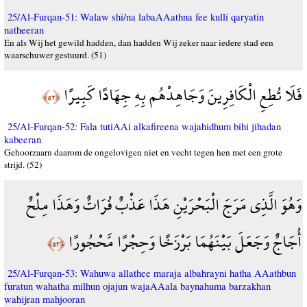
25/Al-Furqan-51: Walaw shi/na labaAAathna fee kulli qaryatin
natheeran
En als Wij het gewild hadden, dan hadden Wij zeker naar iedere stad een
waarschuwer gestuurd. (51)
فَلَا تُطِعِ الْكَافِرِينَ وَجَاهِدْهُم بِهِ جِهَادًا كَبِيرًا
﴿٥٢﴾
25/Al-Furqan-52: Fala tutiAAi alkafireena wajahidhum bihi jihadan
kabeeran
Gehoorzaarn daarom de ongelovigen niet en vecht tegen hen met een grote
strijd. (52)
وَهُوَ الَّذِي مَرَجَ الْبَحْرَيْنِ هَذَا عَذْبٌ فُرَاتٌ وَهَذَا مِلْحٌ
أُجَاجٌ وَجَعَلَ بَيْنَهُمَا بَرْزَخًا وَحِجْرًا مَّحْجُورًا
﴿٥٣﴾
25/Al-Furqan-53: Wahuwa allathee maraja albahrayni hatha AAathbun
furatun wahatha milhun ojajun wajaAAala baynahuma barzakhan
wahijran mahjooran