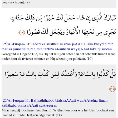
weg (te vinden). (9)
تَبَارَكَ الَّذِي إِن شَاء جَعَلَ لَكَ خَيْرًا مِّن ذَلِكَ جَنَّاتٍ
تَجْرِي مِن تَحْتِهَا الْأَنْهَارُ وَيَجْعَل لَّكَ قُصُورًا
﴿١٠﴾
25/Al-Furqan-10: Tabaraka allathee in shaa jaAAala laka khayran min
thalika jannatin tajree min tahtiha al-anharu wayajAAal laka qusooran
Gezegend is Degene Die, als Hij dat wil, jou beter dan dat schenkt: tuinen waar
onder door de rivieren stromen en Hij schenkt jou paleizen. (10)
بَلْ كَذَّبُوا بِالسَّاعَةِ وَأَعْتَدْنَا لِمَن كَذَّبَ بِالسَّاعَةِ سَعِيرًا
﴿١١﴾
25/Al-Furqan-11: Bal kaththaboo bialssaAAati waaAAtadna liman
kaththaba bialssaAAati saAAeeran
Maar nee, zij loochenen het Uur. En Wij hebben voor wie het Uur loochent een
laaiend vuur (de Hel) gereedgemaakt. (11)