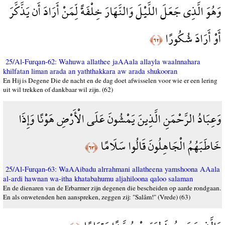
وَهُوَ الَّذِي جَعَلَ اللَّيْلَ وَالنَّهَارَ خِلْفَةً لِّمَنْ أَرَادَ أَن يَذَّكَّرَ
أَوْ أَرَادَ شُكُورًا
﴿٦٢﴾
25/Al-Furqan-62: Wahuwa allathee jaAAala allayla waalnnahara
khilfatan liman arada an yaththakkara aw arada shukooran
En Hij is Degene Die de nacht en de dag doet afwisselen voor wie er een lering
uit wil trekken of dankbaar wil zijn. (62)
وَعِبَادُ الرَّحْمَنِ الَّذِينَ يَمْشُونَ عَلَى الْأَرْضِ هَوْنًا وَإِذَا
خَاطَبَهُمُ الْجَاهِلُونَ قَالُوا سَلَامًا
﴿٦٣﴾
25/Al-Furqan-63: WaAAibadu alrrahmani allatheena yamshoona AAala
al-ardi hawnan wa-itha khatabahumu aljahiloona qaloo salaman
En de dienaren van de Erbarmer zijn degenen die bescheiden op aarde rondgaan.
En als onwetenden hen aanspreken, zeggen zij: "Salâm!" (Vrede) (63)