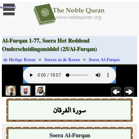
]
randeren
Al-Furqan 1-77, Soera Het Reddend
Onderscheidingsmiddel (25/Al-Furqan)
»
»
de Heilige Koran
Soeras in de Koran
Soera Al-Furqan
سورة الفرقان
Soera Al-Furqan