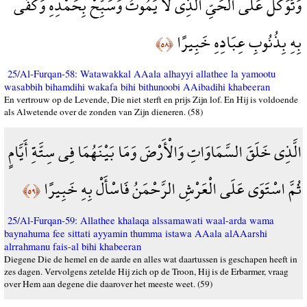
وَتَوَكَّلْ عَلَى الْحَيِّ الَّذِي لَا يَمُوتُ وَسَبِّحْ بِحَمْدِهِ وَكَفَى
بِهِ بِذُنُوبِ عِبَادِهِ خَبِيرًا
﴿٥٨﴾
25/Al-Furqan-58: Watawakkal AAala alhayyi allathee la yamootu
wasabbih bihamdihi wakafa bihi bithunoobi AAibadihi khabeeran
En vertrouw op de Levende, Die niet sterft en prijs Zijn lof. En Hij is voldoende
als Alwetende over de zonden van Zijn dieneren. (58)
الَّذِي خَلَقَ السَّمَاوَاتِ وَالْأَرْضَ وَمَا بَيْنَهُمَا فِي سِتَّةِ أَيَّامٍ
ثُمَّ اسْتَوَى عَلَى الْعَرْشِ الرَّحْمَنُ فَاسْأَلْ بِهِ خَبِيرًا
﴿٥٩﴾
25/Al-Furqan-59: Allathee khalaqa alssamawati waal-arda wama
baynahuma fee sittati ayyamin thumma istawa AAala alAAarshi
alrrahmanu fais-al bihi khabeeran
Diegene Die de hemel en de aarde en alles wat daartussen is geschapen heeft in
zes dagen. Vervolgens zetelde Hij zich op de Troon, Hij is de Erbarmer, vraag
over Hem aan degene die daarover het meeste weet. (59)