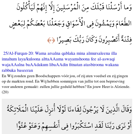
وَما أَرْسَلْنَا قَبْلَكَ مِنَ الْمُرْسَلِينَ إِلَّا إِنَّهُمْ لَيَأْكُلُونَ
الطَّعَامَ وَيَمْشُونَ فِي الْأَسْوَاقِ وَجَعَلْنَا بَعْضَكُمْ لِبَعْضٍ
فِتْنَةً أَتَصْبِرُونَ وَكَانَ رَبُّكَ بَصِيرًا
﴿٢٠﴾
25/Al-Furqan-20: Wama arsalna qablaka mina almursaleena illa
innahum laya/kuloona alttaAAama wayamshoona fee al-aswaqi
wajaAAalna baAAdakum libaAAdin fitnatan atasbiroona wakana
rabbuka baseeran
En Wij zonden geen Boodschappers vóór jou, of zij aten voedsel en zij gingen
op de markten rond. En Wij hebben sommigen van jullie tot een beproeving
voor anderen gemaakt: zullen jullie geduld hebben? En jouw Heer is Alziende.
(20)
وَقَالَ الَّذِينَ لَا يَرْجُونَ لِقَاءنَا لَوْلَا أُنزِلَ عَلَيْنَا الْمَلَائِكَةُ
أَوْ نَرَى رَبَّنَا لَقَدِ اسْتَكْبَرُوا فِي أَنفُسِهِمْ وَعَتَوْ عُتُوًّا