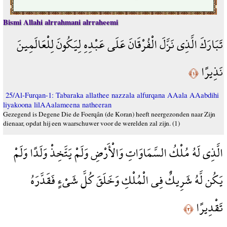
Bismi Allahi alrrahmani alrraheemi
تَبَارَكَ الَّذِي نَزَّلَ الْفُرْقَانَ عَلَى عَبْدِهِ لِيَكُونَ لِلْعَالَمِينَ
نَذِيرًا
﴿١﴾
25/Al-Furqan-1: Tabaraka allathee nazzala alfurqana AAala AAabdihi
liyakoona lilAAalameena natheeran
Gezegend is Degene Die de Foerqân (de Koran) heeft neergezonden naar Zijn
dienaar, opdat hij een waarschuwer voor de werelden zal zijn. (1)
الَّذِي لَهُ مُلْكُ السَّمَاوَاتِ وَالْأَرْضِ وَلَمْ يَتَّخِذْ وَلَدًا وَلَمْ
يَكُن لَّهُ شَرِيكٌ فِي الْمُلْكِ وَخَلَقَ كُلَّ شَيْءٍ فَقَدَّرَهُ
تَقْدِيرًا
﴿٢﴾