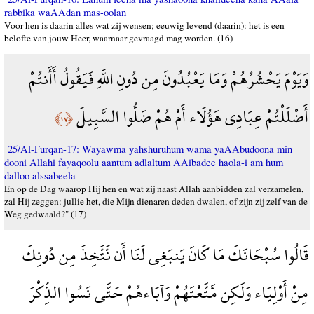
rabbika waAAdan mas-oolan
Voor hen is daarin alles wat zij wensen; eeuwig levend (daarin): het is een
belofte van jouw Heer, waarnaar gevraagd mag worden. (16)
وَيَوْمَ يَحْشُرُهُمْ وَمَا يَعْبُدُونَ مِن دُونِ اللَّهِ فَيَقُولُ أَأَنتُمْ
أَضْلَلْتُمْ عِبَادِي هَؤُلَاء أَمْ هُمْ ضَلُّوا السَّبِيلَ
﴿١٧﴾
25/Al-Furqan-17: Wayawma yahshuruhum wama yaAAbudoona min
dooni Allahi fayaqoolu aantum adlaltum AAibadee haola-i am hum
dalloo alssabeela
En op de Dag waarop Hij hen en wat zij naast Allah aanbidden zal verzamelen,
zal Hij zeggen: jullie het, die Mijn dienaren deden dwalen, of zijn zij zelf van de
Weg gedwaald?" (17)
قَالُوا سُبْحَانَكَ مَا كَانَ يَنبَغِي لَنَا أَن نَّتَّخِذَ مِن دُونِكَ
مِنْ أَوْلِيَاء وَلَكِن مَّتَّعْتَهُمْ وَآبَاءهُمْ حَتَّى نَسُوا الذِّكْرَ