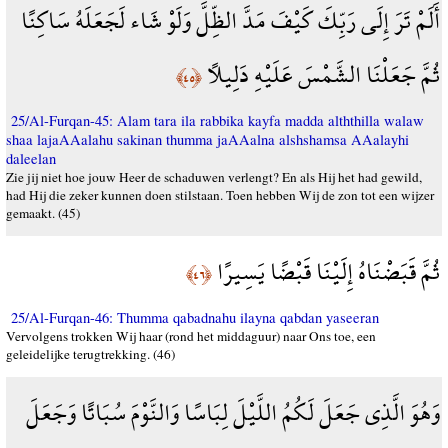
أَلَمْ تَرَ إِلَى رَبِّكَ كَيْفَ مَدَّ الظِّلَّ وَلَوْ شَاء لَجَعَلَهُ سَاكِنًا
ثُمَّ جَعَلْنَا الشَّمْسَ عَلَيْهِ دَلِيلًا
﴿٤٥﴾
25/Al-Furqan-45: Alam tara ila rabbika kayfa madda alththilla walaw
shaa lajaAAalahu sakinan thumma jaAAalna alshshamsa AAalayhi
daleelan
Zie jij niet hoe jouw Heer de schaduwen verlengt? En als Hij het had gewild,
had Hij die zeker kunnen doen stilstaan. Toen hebben Wij de zon tot een wijzer
gemaakt. (45)
ثُمَّ قَبَضْنَاهُ إِلَيْنَا قَبْضًا يَسِيرًا
﴿٤٦﴾
25/Al-Furqan-46: Thumma qabadnahu ilayna qabdan yaseeran
Vervolgens trokken Wij haar (rond het middaguur) naar Ons toe, een
geleidelijke terugtrekking. (46)
وَهُوَ الَّذِي جَعَلَ لَكُمُ اللَّيْلَ لِبَاسًا وَالنَّوْمَ سُبَاتًا وَجَعَلَ