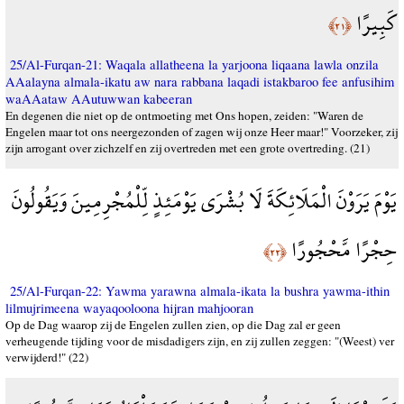
كَبِيرًا
﴿٢١﴾
25/Al-Furqan-21: Waqala allatheena la yarjoona liqaana lawla onzila
AAalayna almala-ikatu aw nara rabbana laqadi istakbaroo fee anfusihim
waAAataw AAutuwwan kabeeran
En degenen die niet op de ontmoeting met Ons hopen, zeiden: "Waren de
Engelen maar tot ons neergezonden of zagen wij onze Heer maar!" Voorzeker, zij
zijn arrogant over zichzelf en zij overtreden met een grote overtreding. (21)
يَوْمَ يَرَوْنَ الْمَلَائِكَةَ لَا بُشْرَى يَوْمَئِذٍ لِّلْمُجْرِمِينَ وَيَقُولُونَ
حِجْرًا مَّحْجُورًا
﴿٢٢﴾
25/Al-Furqan-22: Yawma yarawna almala-ikata la bushra yawma-ithin
lilmujrimeena wayaqooloona hijran mahjooran
Op de Dag waarop zij de Engelen zullen zien, op die Dag zal er geen
verheugende tijding voor de misdadigers zijn, en zij zullen zeggen: "(Weest) ver
verwijderd!" (22)