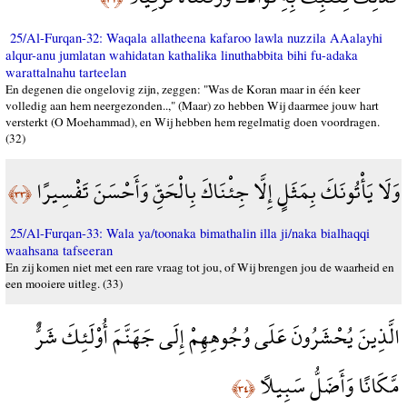
25/Al-Furqan-32: Waqala allatheena kafaroo lawla nuzzila AAalayhi
alqur-anu jumlatan wahidatan kathalika linuthabbita bihi fu-adaka
warattalnahu tarteelan
En degenen die ongelovig zijn, zeggen: "Was de Koran maar in één keer
volledig aan hem neergezonden..," (Maar) zo hebben Wij daarmee jouw hart
versterkt (O Moehammad), en Wij hebben hem regelmatig doen voordragen.
(32)
وَلَا يَأْتُونَكَ بِمَثَلٍ إِلَّا جِئْنَاكَ بِالْحَقِّ وَأَحْسَنَ تَفْسِيرًا
﴿٣٣﴾
25/Al-Furqan-33: Wala ya/toonaka bimathalin illa ji/naka bialhaqqi
waahsana tafseeran
En zij komen niet met een rare vraag tot jou, of Wij brengen jou de waarheid en
een mooiere uitleg. (33)
الَّذِينَ يُحْشَرُونَ عَلَى وُجُوهِهِمْ إِلَى جَهَنَّمَ أُوْلَئِكَ شَرٌّ
مَّكَانًا وَأَضَلُّ سَبِيلًا
﴿٣٤﴾