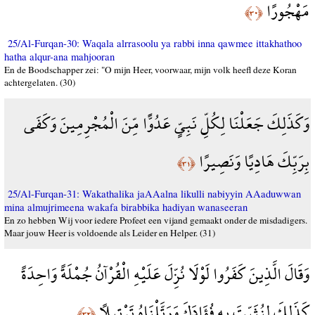
مَهْجُورًا
﴿٣٠﴾
25/Al-Furqan-30: Waqala alrrasoolu ya rabbi inna qawmee ittakhathoo
hatha alqur-ana mahjooran
En de Boodschapper zei: "O mijn Heer, voorwaar, mijn volk heefl deze Koran
achtergelaten. (30)
وَكَذَلِكَ جَعَلْنَا لِكُلِّ نَبِيٍّ عَدُوًّا مِّنَ الْمُجْرِمِينَ وَكَفَى
بِرَبِّكَ هَادِيًا وَنَصِيرًا
﴿٣١﴾
25/Al-Furqan-31: Wakathalika jaAAalna likulli nabiyyin AAaduwwan
mina almujrimeena wakafa birabbika hadiyan wanaseeran
En zo hebben Wij voor iedere Profeet een vijand gemaakt onder de misdadigers.
Maar jouw Heer is voldoende als Leider en Helper. (31)
وَقَالَ الَّذِينَ كَفَرُوا لَوْلَا نُزِّلَ عَلَيْهِ الْقُرْآنُ جُمْلَةً وَاحِدَةً
كَذَلِكَ لِنُثَبِّتَ بِهِ فُؤَادَكَ وَرَتَّلْنَاهُ تَرْتِيلًا
﴿٣٢﴾