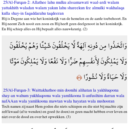
25/Al-Furqan-2: Allathee lahu mulku alssamawati waal-ardi walam
yattakhith waladan walam yakun lahu shareekun fee almulki wakhalaqa
kulla shay-in faqaddarahu taqdeeran
Hij is Degene aan wie het koninkrijk van de hemelen en de aarde toebehoort. En
Hij neemt Zich nooit een zoon en Hij heeft geen deelgenoot in het koninkrijk.
En Hij schiep alles en Hij bepaalt alles nauwkeurig. (2)
وَاتَّخَذُوا مِن دُونِهِ آلِهَةً لَّا يَخْلُقُونَ شَيْئًا وَهُمْ يُخْلَقُونَ
وَلَا يَمْلِكُونَ لِأَنفُسِهِمْ ضَرًّا وَلَا نَفْعًا وَلَا يَمْلِكُونَ مَوْتًا
وَلَا حَيَاةً وَلَا نُشُورًا
﴿٣﴾
25/Al-Furqan-3: Waittakhathoo min doonihi alihatan la yakhluqoona
shay-an wahum yukhlaqoona wala yamlikoona li-anfusihim darran wala
nafAAan wala yamlikoona mawtan wala hayatan wala nushooran
Toch namen zij naast Hem goden die niets schiepen en die niet bij machte zijn
zelf kwaad (af te wenden) en goed (te doen) en geen macht hebben over leven en
niet over de dood en over het opwekken. (3)