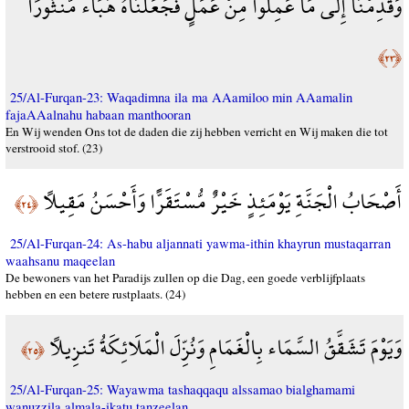
وَقَدِمْنَا إِلَى مَا عَمِلُوا مِنْ عَمَلٍ فَجَعَلْنَاهُ هَبَاء مَّنثُورًا
﴿٢٣﴾
25/Al-Furqan-23: Waqadimna ila ma AAamiloo min AAamalin
fajaAAalnahu habaan manthooran
En Wij wenden Ons tot de daden die zij hebben verricht en Wij maken die tot
verstrooid stof. (23)
أَصْحَابُ الْجَنَّةِ يَوْمَئِذٍ خَيْرٌ مُّسْتَقَرًّا وَأَحْسَنُ مَقِيلًا
﴿٢٤﴾
25/Al-Furqan-24: As-habu aljannati yawma-ithin khayrun mustaqarran
waahsanu maqeelan
De bewoners van het Paradijs zullen op die Dag, een goede verblijfplaats
hebben en een betere rustplaats. (24)
وَيَوْمَ تَشَقَّقُ السَّمَاء بِالْغَمَامِ وَنُزِّلَ الْمَلَائِكَةُ تَنزِيلًا
﴿٢٥﴾
25/Al-Furqan-25: Wayawma tashaqqaqu alssamao bialghamami
wanuzzila almala-ikatu tanzeelan