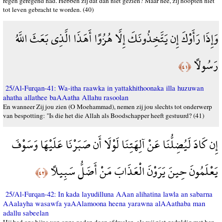
regen geregend had. Hebben zij dat dan niet gezien? Maar nee, zij hoopten niet
tot leven gebracht te worden. (40)
وَإِذَا رَأَوْكَ إِن يَتَّخِذُونَكَ إِلَّا هُزُوًا أَهَذَا الَّذِي بَعَثَ اللَّهُ
رَسُولًا
﴿٤١﴾
25/Al-Furqan-41: Wa-itha raawka in yattakhithoonaka illa huzuwan
ahatha allathee baAAatha Allahu rasoolan
En wanneer Zij jou zien (O Moehammad), nemen zij jou slechts tot onderwerp
van bespotting: "Is die het die Allah als Boodschapper heeft gestuurd? (41)
إِن كَادَ لَيُضِلُّنَا عَنْ آلِهَتِنَا لَوْلَا أَن صَبَرْنَا عَلَيْهَا وَسَوْفَ
يَعْلَمُونَ حِينَ يَرَوْنَ الْعَذَابَ مَنْ أَضَلُّ سَبِيلًا
﴿٤٢﴾
25/Al-Furqan-42: In kada layudilluna AAan alihatina lawla an sabarna
AAalayha wasawfa yaAAlamoona heena yarawna alAAathaba man
adallu sabeelan