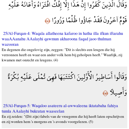
وَقَالَ الَّذِينَ كَفَرُوا إِنْ هَذَا إِلَّا إِفْكٌ افْتَرَاهُ وَأَعَانَهُ عَلَيْهِ
قَوْمٌ آخَرُونَ فَقَدْ جَاؤُوا ظُلْمًا وَزُورًا
﴿٤﴾
25/Al-Furqan-4: Waqala allatheena kafaroo in hatha illa ifkun iftarahu
waaAAanahu AAalayhi qawmun akharoona faqad jaoo thulman
wazooran
En degenen die ongelovig zijn, zeggen: "Dit is slechts een leugen die hij
verzonnen heeft en waar een ander volk hem bij geholpen heeft." Waarlijk, zij
kwamen met onrecht en leugens. (4)
وَقَالُوا أَسَاطِيرُ الْأَوَّلِينَ اكْتَتَبَهَا فَهِيَ تُمْلَى عَلَيْهِ بُكْرَةً
وَأَصِيلًا
﴿٥﴾
25/Al-Furqan-5: Waqaloo asateeru al-awwaleena iktatabaha fahiya
tumla AAalayhi bukratan waaseelan
En zij zeiden: "(Dit zijn) fabels van de vroegeren die hij heeft laten opschrijven
en zij worden hem 's morgens en 's avonds voorgelezen. (5)