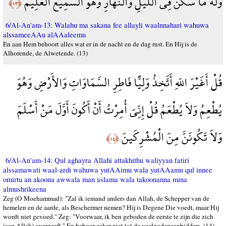
وَلَهُ مَا سَكَنَ فِي اللَّيْلِ وَالنَّهَارِ وَهُوَ السَّمِيعُ الْعَلِيمُ
﴿١٣﴾
6/Al-An'am-13: Walahu ma sakana fee allayli waalnnahari wahuwa
alssameeAAu alAAaleemu
En aan Hem behoort alles wat er in de nacht en de dag rust. En Hij is de
Alhorende, de Alwetende. (13)
قُلْ أَغَيْرَ اللّهِ أَتَّخِذُ وَلِيًّا فَاطِرِ السَّمَاوَاتِ وَالأَرْضِ وَهُوَ
يُطْعِمُ وَلاَ يُطْعَمُ قُلْ إِنِّيَ أُمِرْتُ أَنْ أَكُونَ أَوَّلَ مَنْ أَسْلَمَ
وَلاَ تَكُونَنَّ مِنَ الْمُشْرِكَينَ
﴿١٤﴾
6/Al-An'am-14: Qul aghayra Allahi attakhithu waliyyan fatiri
alssamawati waal-ardi wahuwa yutAAimu wala yutAAamu qul innee
omirtu an akoona awwala man aslama wala takoonanna mina
almushrikeena
Zeg (O Moehammad): "Zal ik iemand anders dan Allah, de Schepper van de
hemelen en de aarde, als Beschermer nemen? Hij is Degene Die voedt, maar Hij
wordt niet gevoed." Zeg: "Voorwaar, ik ben geboden de eerste te zijn die zich
(aan Allah) overgeeft." En behoor zeker niet tot de veelgodenaanbidders. (14)