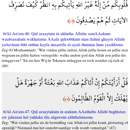
قُلُوبِكُم مَّنْ إِلَهٌ غَيْرُ اللّهِ يَأْتِيكُم بِهِ انظُرْ كَيْفَ نُصَرِّفُ
الآيَاتِ ثُمَّ هُمْ يَصْدِفُونَ
﴿٤٦﴾
6/Al-An'am-46: Qul araaytum in akhatha Allahu samAAakum
waabsarakum wakhatama AAala quloobikum man ilahun ghayru Allahi
ya/teekum bihi onthur kayfa nusarrifu al-ayati thumma hum yasdifoona
Zeg (O Moehammad): "Wat vinden jullie indien Allah jullie horen en jullie zien
wegnam en jullie harten verzegelde: welke andere god dan Allah zou jullie die
teruggeven? "En zie hoe Wij de Tekenen uitleggen en toch wenden zij zich af.
(46)
قُلْ أَرَأَيْتَكُمْ إِنْ أَتَاكُمْ عَذَابُ اللّهِ بَغْتَةً أَوْ جَهْرَةً هَلْ
يُهْلَكُ إِلاَّ الْقَوْمُ الظَّالِمُونَ
﴿٤٧﴾
6/Al-An'am-47: Qul araaytakum in atakum AAathabu Allahi baghtatan
aw jahratan hal yuhlaku illa alqawmu alththalimoona
Zeg: "Wat vinden jullie als de bestraffing van Allah tot jullie komt, plotseting of
openlijk? Niemand dan het onrechtvaardige volk wordt vernietigd." (47)