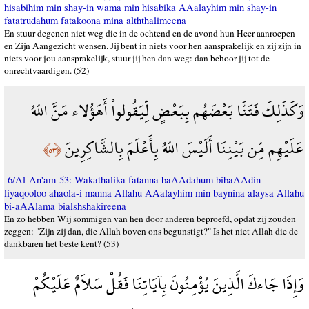
hisabihim min shay-in wama min hisabika AAalayhim min shay-in
fatatrudahum fatakoona mina alththalimeena
En stuur degenen niet weg die in de ochtend en de avond hun Heer aanroepen
en Zijn Aangezicht wensen. Jij bent in niets voor hen aansprakelijk en zij zijn in
niets voor jou aansprakelijk, stuur jij hen dan weg: dan behoor jij tot de
onrechtvaardigen. (52)
وَكَذَلِكَ فَتَنَّا بَعْضَهُم بِبَعْضٍ لِّيَقُولواْ أَهَؤُلاء مَنَّ اللّهُ
عَلَيْهِم مِّن بَيْنِنَا أَلَيْسَ اللّهُ بِأَعْلَمَ بِالشَّاكِرِينَ
﴿٥٣﴾
6/Al-An'am-53: Wakathalika fatanna baAAdahum bibaAAdin
liyaqooloo ahaola-i manna Allahu AAalayhim min baynina alaysa Allahu
bi-aAAlama bialshshakireena
En zo hebben Wij sommigen van hen door anderen beproefd, opdat zij zouden
zeggen: "Zijn zij dan, die Allah boven ons begunstigt?" Is het niet Allah die de
dankbaren het beste kent? (53)
وَإِذَا جَاءكَ الَّذِينَ يُؤْمِنُونَ بِآيَاتِنَا فَقُلْ سَلاَمٌ عَلَيْكُمْ