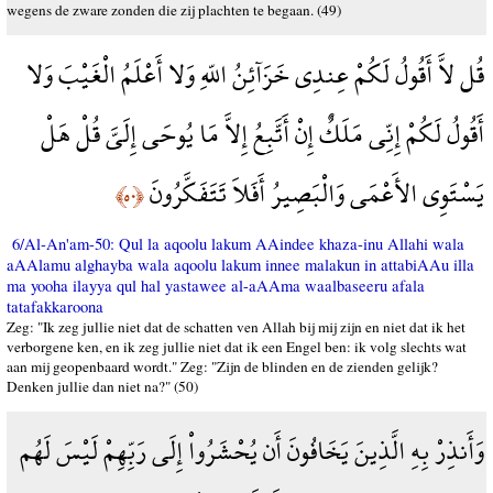
wegens de zware zonden die zij plachten te begaan. (49)
قُل لاَّ أَقُولُ لَكُمْ عِندِي خَزَآئِنُ اللّهِ وَلا أَعْلَمُ الْغَيْبَ وَلا
أَقُولُ لَكُمْ إِنِّي مَلَكٌ إِنْ أَتَّبِعُ إِلاَّ مَا يُوحَى إِلَيَّ قُلْ هَلْ
يَسْتَوِي الأَعْمَى وَالْبَصِيرُ أَفَلاَ تَتَفَكَّرُونَ
﴿٥٠﴾
6/Al-An'am-50: Qul la aqoolu lakum AAindee khaza-inu Allahi wala
aAAlamu alghayba wala aqoolu lakum innee malakun in attabiAAu illa
ma yooha ilayya qul hal yastawee al-aAAma waalbaseeru afala
tatafakkaroona
Zeg: "Ik zeg jullie niet dat de schatten ven Allah bij mij zijn en niet dat ik het
verborgene ken, en ik zeg jullie niet dat ik een Engel ben: ik volg slechts wat
aan mij geopenbaard wordt." Zeg: "Zijn de blinden en de zienden gelijk?
Denken jullie dan niet na?" (50)
وَأَنذِرْ بِهِ الَّذِينَ يَخَافُونَ أَن يُحْشَرُواْ إِلَى رَبِّهِمْ لَيْسَ لَهُم