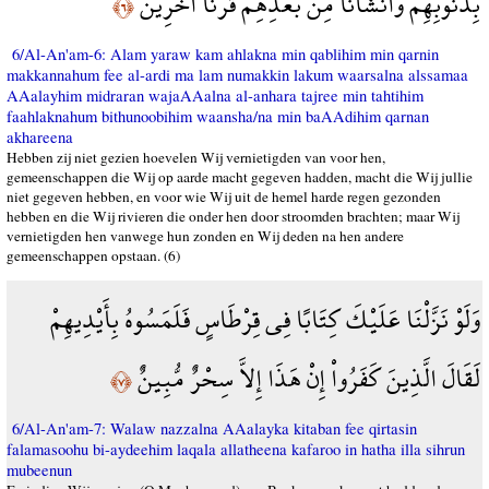
بِذُنُوبِهِمْ وَأَنْشَأْنَا مِن بَعْدِهِمْ قَرْنًا آخَرِينَ
﴿٦﴾
6/Al-An'am-6: Alam yaraw kam ahlakna min qablihim min qarnin
makkannahum fee al-ardi ma lam numakkin lakum waarsalna alssamaa
AAalayhim midraran wajaAAalna al-anhara tajree min tahtihim
faahlaknahum bithunoobihim waansha/na min baAAdihim qarnan
akhareena
Hebben zij niet gezien hoevelen Wij vernietigden van voor hen,
gemeenschappen die Wij op aarde macht gegeven hadden, macht die Wij jullie
niet gegeven hebben, en voor wie Wij uit de hemel harde regen gezonden
hebben en die Wij rivieren die onder hen door stroomden brachten; maar Wij
vernietigden hen vanwege hun zonden en Wij deden na hen andere
gemeenschappen opstaan. (6)
وَلَوْ نَزَّلْنَا عَلَيْكَ كِتَابًا فِي قِرْطَاسٍ فَلَمَسُوهُ بِأَيْدِيهِمْ
لَقَالَ الَّذِينَ كَفَرُواْ إِنْ هَذَا إِلاَّ سِحْرٌ مُّبِينٌ
﴿٧﴾
6/Al-An'am-7: Walaw nazzalna AAalayka kitaban fee qirtasin
falamasoohu bi-aydeehim laqala allatheena kafaroo in hatha illa sihrun
mubeenun