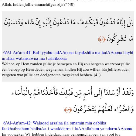
Allah, indien jullie waarachtigen zijn?" (40)
بَلْ إِيَّاهُ تَدْعُونَ فَيَكْشِفُ مَا تَدْعُونَ إِلَيْهِ إِنْ شَاء وَتَنسَوْنَ
مَا تُشْرِكُونَ
﴿٤١﴾
6/Al-An'am-41: Bal iyyahu tadAAoona fayakshifu ma tadAAoona ilayhi
in shaa watansawna ma tushrikoona
Welnee, op Hem zouden jullie je beroepen en Hij zou hetgeen waarvoor jullie
een beroep op Hem deden wegnemen, indien Hij zou willen. En jullie zouden
vergeten wat jullie aan deelgenoten toegekend hebben. (41)
وَلَقَدْ أَرْسَلنَآ إِلَى أُمَمٍ مِّن قَبْلِكَ فَأَخَذْنَاهُمْ بِالْبَأْسَاء
وَالضَّرَّاء لَعَلَّهُمْ يَتَضَرَّعُونَ
﴿٤٢﴾
6/Al-An'am-42: Walaqad arsalna ila omamin min qablika
faakhathnahum bialba/sa-i waalddarra-i laAAallahum yatadarraAAoona
En voorzeker, Wij hebben inderdaad naar gemeenschappen van voot jou