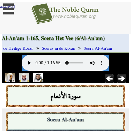
]
randeren
Al-An'am 1-165, Soera Het Vee (6/Al-An'am)
»
»
de Heilige Koran
Soeras in de Koran
Soera Al-An'am
سورة الأنعام
Soera Al-An'am