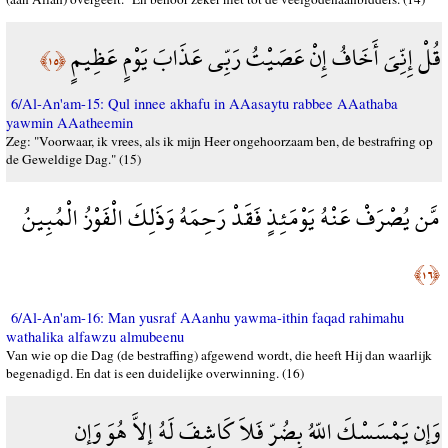
قُلْ إِنِّيَ أَخَافُ إِنْ عَصَيْتُ رَبِّي عَذَابَ يَوْمٍ عَظِيمٍ
﴿١٥﴾
6/Al-An'am-15: Qul innee akhafu in AAasaytu rabbee AAathaba
yawmin AAatheemin
Zeg: "Voorwaar, ik vrees, als ik mijn Heer ongehoorzaam ben, de bestrafring op
de Geweldige Dag." (15)
مَّن يُصْرَفْ عَنْهُ يَوْمَئِذٍ فَقَدْ رَحِمَهُ وَذَلِكَ الْفَوْزُ الْمُبِينُ
﴿١٦﴾
6/Al-An'am-16: Man yusraf AAanhu yawma-ithin faqad rahimahu
wathalika alfawzu almubeenu
Van wie op die Dag (de bestraffing) afgewend wordt, die heeft Hij dan waarlijk
begenadigd. En dat is een duidelijke overwinning. (16)
وَإِن يَمْسَسْكَ اللّهُ بِضُرٍّ فَلاَ كَاشِفَ لَهُ إِلاَّ هُوَ وَإِن