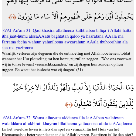
يَحْمِلُونَ أَوْزَارَهُمْ عَلَى ظُهُورِهِمْ أَلاَ سَاء مَا يَزِرُونَ
﴿٣١﴾
6/Al-An'am-31: Qad khasira allatheena kaththaboo biliqa-i Allahi hatta
itha jaat-humu alssaAAatu baghtatan qaloo ya hasratana AAala ma
farratna feeha wahum yahmiloona awzarahum AAala thuhoorihim ala
saa ma yaziroona
Waarlijk verloren zijn degenen die de ontmoeting met Allah loochenen, totdat
wanneer het Uur plotseling tot hen komt, zij zullen zeggen: "Wee ons voor wat
wij in (onze levens) veronachtzaamden," en zij dragen hun zonden op hun
ruggen. En weet: het is slecht wat zij dragen! (31)
وَمَا الْحَيَاةُ الدُّنْيَا إِلاَّ لَعِبٌ وَلَهْوٌ وَلَلدَّارُ الآخِرَةُ خَيْرٌ
لِّلَّذِينَ يَتَّقُونَ أَفَلاَ تَعْقِلُونَ
﴿٣٢﴾
6/Al-An'am-32: Wama alhayatu alddunya illa laAAibun walahwun
walalddaru al-akhirati khayrun lillatheena yattaqoona afala taAAqiloona
En het wereldse leven is niets dan spel en vermaak. En het Huis van het
Hiernamaals is beter voor degenen die (Allah) vrezen. Begrijpen jullie dan niet?