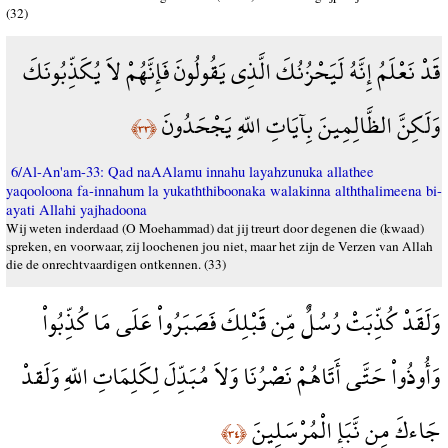
(32)
قَدْ نَعْلَمُ إِنَّهُ لَيَحْزُنُكَ الَّذِي يَقُولُونَ فَإِنَّهُمْ لاَ يُكَذِّبُونَكَ
وَلَكِنَّ الظَّالِمِينَ بِآيَاتِ اللّهِ يَجْحَدُونَ
﴿٣٣﴾
6/Al-An'am-33: Qad naAAlamu innahu layahzunuka allathee
yaqooloona fa-innahum la yukaththiboonaka walakinna alththalimeena bi-
ayati Allahi yajhadoona
Wij weten inderdaad (O Moehammad) dat jij treurt door degenen die (kwaad)
spreken, en voorwaar, zij loochenen jou niet, maar het zijn de Verzen van Allah
die de onrechtvaardigen ontkennen. (33)
وَلَقَدْ كُذِّبَتْ رُسُلٌ مِّن قَبْلِكَ فَصَبَرُواْ عَلَى مَا كُذِّبُواْ
وَأُوذُواْ حَتَّى أَتَاهُمْ نَصْرُنَا وَلاَ مُبَدِّلَ لِكَلِمَاتِ اللّهِ وَلَقدْ
جَاءكَ مِن نَّبَإِ الْمُرْسَلِينَ
﴿٣٤﴾