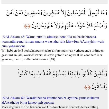
وَمَا نُرْسِلُ الْمُرْسَلِينَ إِلاَّ مُبَشِّرِينَ وَمُنذِرِينَ فَمَنْ آمَنَ
وَأَصْلَحَ فَلاَ خَوْفٌ عَلَيْهِمْ وَلاَ هُمْ يَحْزَنُونَ
﴿٤٨﴾
6/Al-An'am-48: Wama nursilu almursaleena illa mubashshireena
wamunthireena faman amana waaslaha fala khawfun AAalayhim wala
hum yahzanoona
Wij hebben de Boodschappers slechts als brengers van verheugende tijdingen
gestuurd an (als) waarschuwers; dus wie gelooft en oprecht is: voor hem is er
geen angst en zij zullen niet treuren. (48)
وَالَّذِينَ كَذَّبُواْ بِآيَاتِنَا يَمَسُّهُمُ الْعَذَابُ بِمَا كَانُواْ
يَفْسُقُونَ
﴿٤٩﴾
6/Al-An'am-49: Waallatheena kaththaboo bi-ayatina yamassuhumu
alAAathabu bima kanoo yafsuqoona
Maar degenen die de Tekenen van Ons loochenen: hen treft de bestraffing