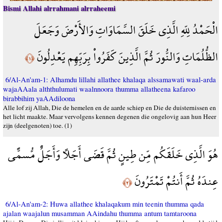
Bismi Allahi alrrahmani alrraheemi
الْحَمْدُ لِلّهِ الَّذِي خَلَقَ السَّمَاوَاتِ وَالأَرْضَ وَجَعَلَ
الظُّلُمَاتِ وَالنُّورَ ثُمَّ الَّذِينَ كَفَرُواْ بِرَبِّهِم يَعْدِلُونَ
﴿١﴾
6/Al-An'am-1: Alhamdu lillahi allathee khalaqa alssamawati waal-arda
wajaAAala alththulumati waalnnoora thumma allatheena kafaroo
birabbihim yaAAdiloona
Alle lof zij Allah, Die de hemelen en de aarde schiep en Die de duisternissen en
het licht maakte. Maar vervolgens kennen degenen die ongelovig aan hun Heer
zijn (deelgenoten) toe. (1)
هُوَ الَّذِي خَلَقَكُم مِّن طِينٍ ثُمَّ قَضَى أَجَلاً وَأَجَلٌ مُّسمًّى
عِندَهُ ثُمَّ أَنتُمْ تَمْتَرُونَ
﴿٢﴾
6/Al-An'am-2: Huwa allathee khalaqakum min teenin thumma qada
ajalan waajalun musamman AAindahu thumma antum tamtaroona