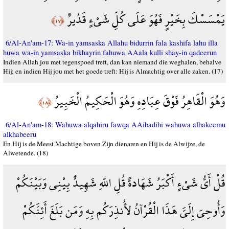
يَمْسَسْكَ بِخَيْرٍ فَهُوَ عَلَى كُلِّ شَيْءٍ قَدُيرٌ
﴿١٧﴾
6/Al-An'am-17: Wa-in yamsaska Allahu bidurrin fala kashifa lahu illa
huwa wa-in yamsaska bikhayrin fahuwa AAala kulli shay-in qadeerun
Indien Allah jou met tegenspoed treft, dan kan niemand die weghalen, behalve
Hij; en indien Hij jou met het goede treft: Hij is Almachtig over alle zaken. (17)
وَهُوَ الْقَاهِرُ فَوْقَ عِبَادِهِ وَهُوَ الْحَكِيمُ الْخَبِيرُ
﴿١٨﴾
6/Al-An'am-18: Wahuwa alqahiru fawqa AAibadihi wahuwa alhakeemu
alkhabeeru
En Hij is de Meest Machtige boven Zijn dienaren en Hij is de Alwijze, de
Alwetende. (18)
قُلْ أَيُّ شَيْءٍ أَكْبَرُ شَهَادةً قُلِ اللّهِ شَهِيدٌ بِيْنِي وَبَيْنَكُمْ
وَأُوحِيَ إِلَيَّ هَذَا الْقُرْآنُ لأُنذِرَكُم بِهِ وَمَن بَلَغَ أَئِنَّكُمْ