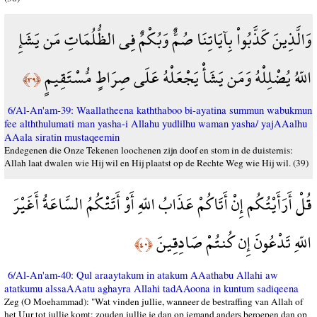
وَالَّذِينَ كَذَّبُواْ بِآيَاتِنَا صُمٌّ وَبُكْمٌ فِي الظُّلُمَاتِ مَن يَشَإِ
اللّهُ يُضْلِلْهُ وَمَن يَشَأْ يَجْعَلْهُ عَلَى صِرَاطٍ مُّسْتَقِيمٍ
﴿٣٩﴾
6/Al-An'am-39: Waallatheena kaththaboo bi-ayatina summun wabukmun
fee alththulumati man yasha-i Allahu yudlilhu waman yasha/ yajAAalhu
AAala siratin mustaqeemin
Endegenen die Onze Tekenen loochenen zijn doof en stom in de duisternis:
Allah laat dwalen wie Hij wil en Hij plaatst op de Rechte Weg wie Hij wil. (39)
قُلْ أَرَأَيْتُكُم إِنْ أَتَاكُمْ عَذَابُ اللّهِ أَوْ أَتَتْكُمُ السَّاعَةُ أَغَيْرَ
اللّهِ تَدْعُونَ إِن كُنتُمْ صَادِقِينَ
﴿٤٠﴾
6/Al-An'am-40: Qul araaytakum in atakum AAathabu Allahi aw
atatkumu alssaAAatu aghayra Allahi tadAAoona in kuntum sadiqeena
Zeg (O Moehammad): "Wat vinden jullie, wanneer de bestraffing van Allah of
het Uur tot jullie komt: zouden jullie je dan op iemand anders beroepen dan op