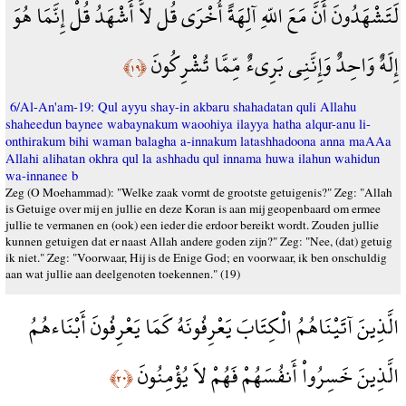
لَتَشْهَدُونَ أَنَّ مَعَ اللّهِ آلِهَةً أُخْرَى قُل لاَّ أَشْهَدُ قُلْ إِنَّمَا هُوَ
إِلَهٌ وَاحِدٌ وَإِنَّنِي بَرِيءٌ مِّمَّا تُشْرِكُونَ
﴿١٩﴾
6/Al-An'am-19: Qul ayyu shay-in akbaru shahadatan quli Allahu
shaheedun baynee wabaynakum waoohiya ilayya hatha alqur-anu li-
onthirakum bihi waman balagha a-innakum latashhadoona anna maAAa
Allahi alihatan okhra qul la ashhadu qul innama huwa ilahun wahidun
wa-innanee b
Zeg (O Moehammad): "Welke zaak vormt de grootste getuigenis?" Zeg: "Allah
is Getuige over mij en jullie en deze Koran is aan mij geopenbaard om ermee
jullie te vermanen en (ook) een ieder die erdoor bereikt wordt. Zouden jullie
kunnen getuigen dat er naast Allah andere goden zijn?" Zeg: "Nee, (dat) getuig
ik niet." Zeg: "Voorwaar, Hij is de Enige God; en voorwaar, ik ben onschuldig
aan wat jullie aan deelgenoten toekennen." (19)
الَّذِينَ آتَيْنَاهُمُ الْكِتَابَ يَعْرِفُونَهُ كَمَا يَعْرِفُونَ أَبْنَاءهُمُ
الَّذِينَ خَسِرُواْ أَنفُسَهُمْ فَهُمْ لاَ يُؤْمِنُونَ
﴿٢٠﴾