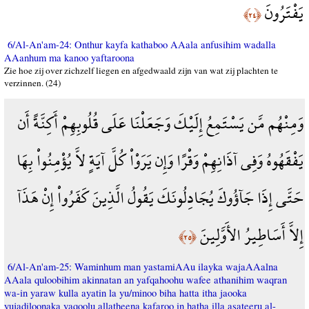
يَفْتَرُونَ
﴿٢٤﴾
6/Al-An'am-24: Onthur kayfa kathaboo AAala anfusihim wadalla
AAanhum ma kanoo yaftaroona
Zie hoe zij over zichzelf liegen en afgedwaald zijn van wat zij plachten te
verzinnen. (24)
وَمِنْهُم مَّن يَسْتَمِعُ إِلَيْكَ وَجَعَلْنَا عَلَى قُلُوبِهِمْ أَكِنَّةً أَن
يَفْقَهُوهُ وَفِي آذَانِهِمْ وَقْرًا وَإِن يَرَوْاْ كُلَّ آيَةٍ لاَّ يُؤْمِنُواْ بِهَا
حَتَّى إِذَا جَآؤُوكَ يُجَادِلُونَكَ يَقُولُ الَّذِينَ كَفَرُواْ إِنْ هَذَآ
إِلاَّ أَسَاطِيرُ الأَوَّلِينَ
﴿٢٥﴾
6/Al-An'am-25: Waminhum man yastamiAAu ilayka wajaAAalna
AAala quloobihim akinnatan an yafqahoohu wafee athanihim waqran
wa-in yaraw kulla ayatin la yu/minoo biha hatta itha jaooka
yujadiloonaka yaqoolu allatheena kafaroo in hatha illa asateeru al-