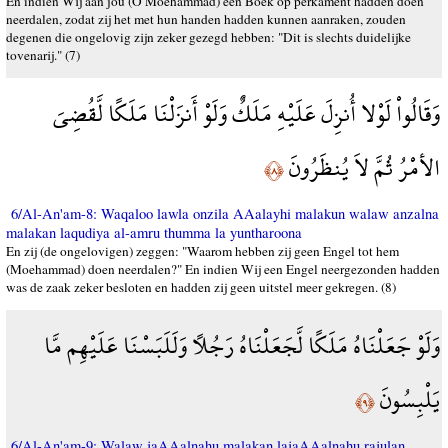
En indien Wij aan jou (O Moehammad) een Boek op perkament hadden doen
neerdalen, zodat zij het met hun handen hadden kunnen aanraken, zouden
degenen die ongelovig zijn zeker gezegd hebben: "Dit is slechts duidelijke
tovenarij." (7)
وَقَالُواْ لَوْلا أُنزِلَ عَلَيْهِ مَلَكٌ وَلَوْ أَنزَلْنَا مَلَكًا لَّقُضِيَ
الأمْرُ ثُمَّ لاَ يُنظَرُونَ
﴿٨﴾
6/Al-An'am-8: Waqaloo lawla onzila AAalayhi malakun walaw anzalna
malakan laqudiya al-amru thumma la yuntharoona
En zij (de ongelovigen) zeggen: "Waarom hebben zij geen Engel tot hem
(Moehammad) doen neerdalen?" En indien Wij een Engel neergezonden hadden
was de zaak zeker besloten en hadden zij geen uitstel meer gekregen. (8)
وَلَوْ جَعَلْنَاهُ مَلَكًا لَّجَعَلْنَاهُ رَجُلاً وَلَلَبَسْنَا عَلَيْهِم مَّا
يَلْبِسُونَ
﴿٩﴾
6/Al-An'am-9: Walaw jaAAalnahu malakan lajaAAalnahu rajulan