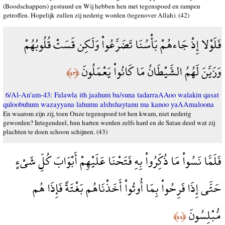
(Boodschappers) gestuurd en Wij hebben hen met tegenspoed en rampen
getroffen. Hopelijk zullen zij nederig worden (tegenover Allah). (42)
فَلَوْلا إِذْ جَاءهُمْ بَأْسُنَا تَضَرَّعُواْ وَلَكِن قَسَتْ قُلُوبُهُمْ
وَزَيَّنَ لَهُمُ الشَّيْطَانُ مَا كَانُواْ يَعْمَلُونَ
﴿٤٣﴾
6/Al-An'am-43: Falawla ith jaahum ba/suna tadarraAAoo walakin qasat
quloobuhum wazayyana lahumu alshshaytanu ma kanoo yaAAmaloona
En waarom zijn zij, toen Onze tegenspoed tot hen kwam, niet nederig
geworden? Integendeel, hun harten werden zelfs hard en de Satan deed wat zij
plachten te doen schoon schijnen. (43)
فَلَمَّا نَسُواْ مَا ذُكِّرُواْ بِهِ فَتَحْنَا عَلَيْهِمْ أَبْوَابَ كُلِّ شَيْءٍ
حَتَّى إِذَا فَرِحُواْ بِمَا أُوتُواْ أَخَذْنَاهُم بَغْتَةً فَإِذَا هُم
مُّبْلِسُونَ
﴿٤٤﴾