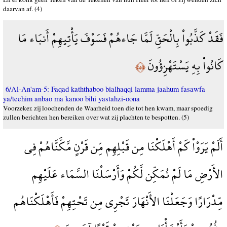
daarvan af. (4)
فَقَدْ كَذَّبُواْ بِالْحَقِّ لَمَّا جَاءهُمْ فَسَوْفَ يَأْتِيهِمْ أَنبَاء مَا
كَانُواْ بِهِ يَسْتَهْزِؤُونَ
﴿٥﴾
6/Al-An'am-5: Faqad kaththaboo bialhaqqi lamma jaahum fasawfa
ya/teehim anbao ma kanoo bihi yastahzi-oona
Voorzeker. zij loochenden de Waarheid toen die tot hen kwam, maar spoedig
zullen berichten hen bereiken over wat zij plachten te bespotten. (5)
أَلَمْ يَرَوْاْ كَمْ أَهْلَكْنَا مِن قَبْلِهِم مِّن قَرْنٍ مَّكَّنَّاهُمْ فِي
الأَرْضِ مَا لَمْ نُمَكِّن لَّكُمْ وَأَرْسَلْنَا السَّمَاء عَلَيْهِم
مِّدْرَارًا وَجَعَلْنَا الأَنْهَارَ تَجْرِي مِن تَحْتِهِمْ فَأَهْلَكْنَاهُم