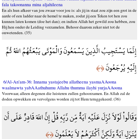
fala takoonanna mina aljahileena
En als hun afkeer van jou zwaar voor jou is: als jij in staat zou zijn een grot in de
aarde of een ladder naar de hemel te maken, zodat jij een Teken tot hen zou
kunnen laten komen (doe het dan); en indien Allah het gewild zou hebben, zou
Hij hen onder de Leiding verzamelen. Behoor daarom zeker niet tot de
onwetenden. (35)
إِنَّمَا يَسْتَجِيبُ الَّذِينَ يَسْمَعُونَ وَالْمَوْتَى يَبْعَثُهُمُ اللّهُ ثُمَّ
إِلَيْهِ يُرْجَعُونَ
﴿٣٦﴾
6/Al-An'am-36: Innama yastajeebu allatheena yasmaAAoona
waalmawta yabAAathuhumu Allahu thumma ilayhi yurjaAAoona
Voorwaar, alleen degenen die luisteren zullen gehoorzamen. En Allah zal de
doden opwekken en vervolgens worden zij tot Hem teruggekeerd. (36)
وَقَالُواْ لَوْلاَ نُزِّلَ عَلَيْهِ آيَةٌ مِّن رَّبِّهِ قُلْ إِنَّ اللّهَ قَادِرٌ عَلَى أَن
يُنَزِّلٍ آيَةً وَلَكِنَّ أَكْثَرَهُمْ لاَ يَعْلَمُونَ
﴿٣٧﴾