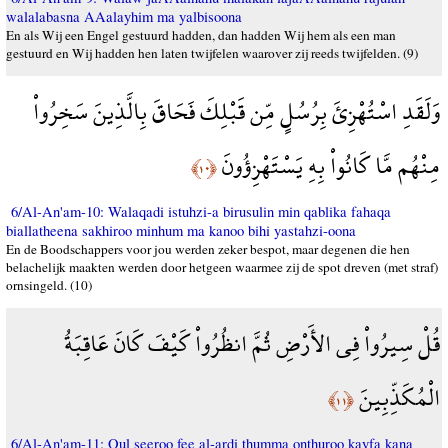
walalabasna AAalayhim ma yalbisoona
En als Wij een Engel gestuurd hadden, dan hadden Wij hem als een man
gestuurd en Wij hadden hen laten twijfelen waarover zij reeds twijfelden. (9)
وَلَقَدِ اسْتُهْزِئَ بِرُسُلٍ مِّن قَبْلِكَ فَحَاقَ بِالَّذِينَ سَخِرُواْ
مِنْهُم مَّا كَانُواْ بِهِ يَسْتَهْزِؤُونَ
﴿١٠﴾
6/Al-An'am-10: Walaqadi istuhzi-a birusulin min qablika fahaqa
biallatheena sakhiroo minhum ma kanoo bihi yastahzi-oona
En de Boodschappers voor jou werden zeker bespot, maar degenen die hen
belachelijk maakten werden door hetgeen waarmee zij de spot dreven (met straf)
ornsingeld. (10)
قُلْ سِيرُواْ فِي الأَرْضِ ثُمَّ انظُرُواْ كَيْفَ كَانَ عَاقِبَةُ
الْمُكَذِّبِينَ
﴿١١﴾
6/Al-An'am-11: Qul seeroo fee al-ardi thumma onthuroo kayfa kana