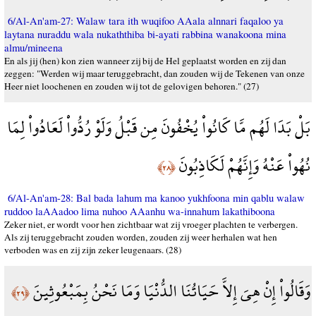
6/Al-An'am-27: Walaw tara ith wuqifoo AAala alnnari faqaloo ya
laytana nuraddu wala nukaththiba bi-ayati rabbina wanakoona mina
almu/mineena
En als jij (hen) kon zien wanneer zij bij de Hel geplaatst worden en zij dan
zeggen: "Werden wij maar teruggebracht, dan zouden wij de Tekenen van onze
Heer niet loochenen en zouden wij tot de gelovigen behoren." (27)
بَلْ بَدَا لَهُم مَّا كَانُواْ يُخْفُونَ مِن قَبْلُ وَلَوْ رُدُّواْ لَعَادُواْ لِمَا
نُهُواْ عَنْهُ وَإِنَّهُمْ لَكَاذِبُونَ
﴿٢٨﴾
6/Al-An'am-28: Bal bada lahum ma kanoo yukhfoona min qablu walaw
ruddoo laAAadoo lima nuhoo AAanhu wa-innahum lakathiboona
Zeker niet, er wordt voor hen zichtbaar wat zij vroeger plachten te verbergen.
Als zij teruggebracht zouden worden, zouden zij weer herhalen wat hen
verboden was en zij zijn zeker leugenaars. (28)
وَقَالُواْ إِنْ هِيَ إِلاَّ حَيَاتُنَا الدُّنْيَا وَمَا نَحْنُ بِمَبْعُوثِينَ
﴿٢٩﴾