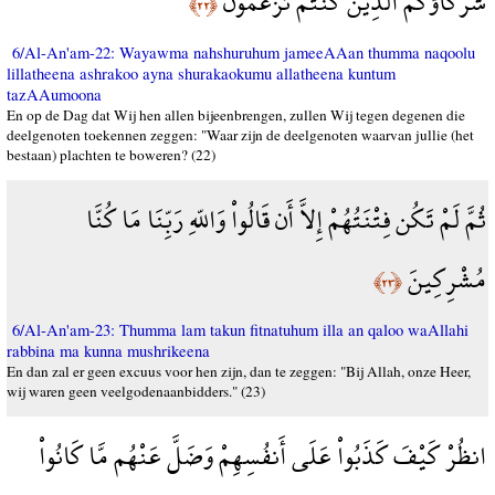
شُرَكَآؤُكُمُ الَّذِينَ كُنتُمْ تَزْعُمُونَ
﴿٢٢﴾
6/Al-An'am-22: Wayawma nahshuruhum jameeAAan thumma naqoolu
lillatheena ashrakoo ayna shurakaokumu allatheena kuntum
tazAAumoona
En op de Dag dat Wij hen allen bijeenbrengen, zullen Wij tegen degenen die
deelgenoten toekennen zeggen: "Waar zijn de deelgenoten waarvan jullie (het
bestaan) plachten te boweren? (22)
ثُمَّ لَمْ تَكُن فِتْنَتُهُمْ إِلاَّ أَن قَالُواْ وَاللّهِ رَبِّنَا مَا كُنَّا
مُشْرِكِينَ
﴿٢٣﴾
6/Al-An'am-23: Thumma lam takun fitnatuhum illa an qaloo waAllahi
rabbina ma kunna mushrikeena
En dan zal er geen excuus voor hen zijn, dan te zeggen: "Bij Allah, onze Heer,
wij waren geen veelgodenaanbidders." (23)
انظُرْ كَيْفَ كَذَبُواْ عَلَى أَنفُسِهِمْ وَضَلَّ عَنْهُم مَّا كَانُواْ