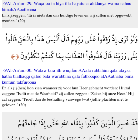
6/Al-An'am-29: Waqaloo in hiya illa hayatuna alddunya wama nahnu
bimabAAootheena
En zij zeggen: "Er is niets dan ons huidige leven en wij zullen niet opgewekt
worden." (29)
وَلَوْ تَرَى إِذْ وُقِفُواْ عَلَى رَبِّهِمْ قَالَ أَلَيْسَ هَذَا بِالْحَقِّ قَالُواْ
بَلَى وَرَبِّنَا قَالَ فَذُوقُواْ العَذَابَ بِمَا كُنتُمْ تَكْفُرُونَ
﴿٣٠﴾
6/Al-An'am-30: Walaw tara ith wuqifoo AAala rabbihim qala alaysa
hatha bialhaqqi qaloo bala warabbina qala fathooqoo alAAathaba bima
kuntum takfuroona
En als jij (hen) kon zien wanneer zij voor hun Heer gebracht worden: Hij zal
zeggen: "Is dit niet de Waarheid? zij zullen zeggen: "Zeker, bij onze Heer." Hij
zal zeggen: "Proeft dan de bestraffing vanwege (wat) jullie plachten niet te
geloven." (30)
قَدْ خَسِرَ الَّذِينَ كَذَّبُواْ بِلِقَاء اللّهِ حَتَّى إِذَا جَاءتْهُمُ
السَّاعَةُ بَغْتَةً قَالُواْ يَا حَسْرَتَنَا عَلَى مَا فَرَّطْنَا فِيهَا وَهُمْ