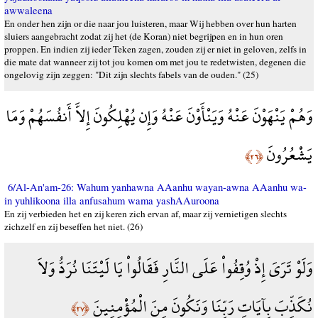
awwaleena
En onder hen zijn or die naar jou luisteren, maar Wij hebben over hun harten
sluiers aangebracht zodat zij het (de Koran) niet begrijpen en in hun oren
proppen. En indien zij ieder Teken zagen, zouden zij er niet in geloven, zelfs in
die mate dat wanneer zij tot jou komen om met jou te redetwisten, degenen die
ongelovig zijn zeggen: "Dit zijn slechts fabels van de ouden." (25)
وَهُمْ يَنْهَوْنَ عَنْهُ وَيَنْأَوْنَ عَنْهُ وَإِن يُهْلِكُونَ إِلاَّ أَنفُسَهُمْ وَمَا
يَشْعُرُونَ
﴿٢٦﴾
6/Al-An'am-26: Wahum yanhawna AAanhu wayan-awna AAanhu wa-
in yuhlikoona illa anfusahum wama yashAAuroona
En zij verbieden het en zij keren zich ervan af, maar zij vernietigen slechts
zichzelf en zij beseffen het niet. (26)
وَلَوْ تَرَىَ إِذْ وُقِفُواْ عَلَى النَّارِ فَقَالُواْ يَا لَيْتَنَا نُرَدُّ وَلاَ
نُكَذِّبَ بِآيَاتِ رَبِّنَا وَنَكُونَ مِنَ الْمُؤْمِنِينَ
﴿٢٧﴾