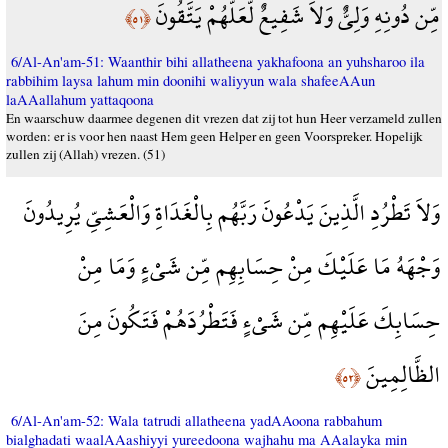
مِّن دُونِهِ وَلِيٌّ وَلاَ شَفِيعٌ لَّعَلَّهُمْ يَتَّقُونَ
﴿٥١﴾
6/Al-An'am-51: Waanthir bihi allatheena yakhafoona an yuhsharoo ila
rabbihim laysa lahum min doonihi waliyyun wala shafeeAAun
laAAallahum yattaqoona
En waarschuw daarmee degenen dit vrezen dat zij tot hun Heer verzameld zullen
worden: er is voor hen naast Hem geen Helper en geen Voorspreker. Hopelijk
zullen zij (Allah) vrezen. (51)
وَلاَ تَطْرُدِ الَّذِينَ يَدْعُونَ رَبَّهُم بِالْغَدَاةِ وَالْعَشِيِّ يُرِيدُونَ
وَجْهَهُ مَا عَلَيْكَ مِنْ حِسَابِهِم مِّن شَيْءٍ وَمَا مِنْ
حِسَابِكَ عَلَيْهِم مِّن شَيْءٍ فَتَطْرُدَهُمْ فَتَكُونَ مِنَ
الظَّالِمِينَ
﴿٥٢﴾
6/Al-An'am-52: Wala tatrudi allatheena yadAAoona rabbahum
bialghadati waalAAashiyyi yureedoona wajhahu ma AAalayka min