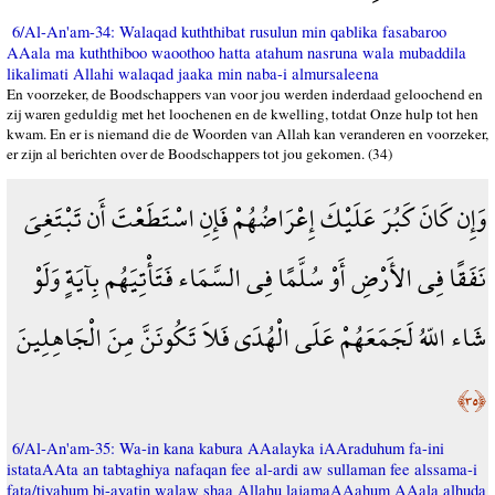
6/Al-An'am-34: Walaqad kuththibat rusulun min qablika fasabaroo
AAala ma kuththiboo waoothoo hatta atahum nasruna wala mubaddila
likalimati Allahi walaqad jaaka min naba-i almursaleena
En voorzeker, de Boodschappers van voor jou werden inderdaad geloochend en
zij waren geduldig met het loochenen en de kwelling, totdat Onze hulp tot hen
kwam. En er is niemand die de Woorden van Allah kan veranderen en voorzeker,
er zijn al berichten over de Boodschappers tot jou gekomen. (34)
وَإِن كَانَ كَبُرَ عَلَيْكَ إِعْرَاضُهُمْ فَإِنِ اسْتَطَعْتَ أَن تَبْتَغِيَ
نَفَقًا فِي الأَرْضِ أَوْ سُلَّمًا فِي السَّمَاء فَتَأْتِيَهُم بِآيَةٍ وَلَوْ
شَاء اللّهُ لَجَمَعَهُمْ عَلَى الْهُدَى فَلاَ تَكُونَنَّ مِنَ الْجَاهِلِينَ
﴿٣٥﴾
6/Al-An'am-35: Wa-in kana kabura AAalayka iAAraduhum fa-ini
istataAAta an tabtaghiya nafaqan fee al-ardi aw sullaman fee alssama-i
fata/tiyahum bi-ayatin walaw shaa Allahu lajamaAAahum AAala alhuda