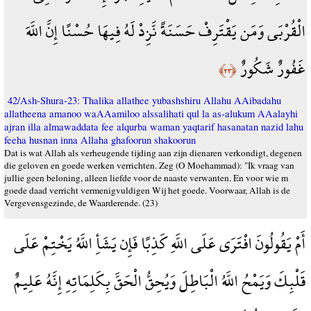
الْقُرْبَى وَمَن يَقْتَرِفْ حَسَنَةً نَّزِدْ لَهُ فِيهَا حُسْنًا إِنَّ اللَّهَ
غَفُورٌ شَكُورٌ
﴿٢٣﴾
42/Ash-Shura-23: Thalika allathee yubashshiru Allahu AAibadahu
allatheena amanoo waAAamiloo alssalihati qul la as-alukum AAalayhi
ajran illa almawaddata fee alqurba waman yaqtarif hasanatan nazid lahu
feeha husnan inna Allaha ghafoorun shakoorun
Dat is wat Allah als verheugende tijding aan zijn dienaren verkondigt, degenen
die geloven en goede werken verrichten. Zeg (O Moehammad): "Ik vraag van
jullie geen beloning, alleen liefde voor de naaste verwanten. En voor wie m
goede daad verricht vermenigvuldigen Wij het goede. Voorwaar, Allah is de
Vergevensgezinde, de Waarderende. (23)
أَمْ يَقُولُونَ افْتَرَى عَلَى اللَّهِ كَذِبًا فَإِن يَشَأِ اللَّهُ يَخْتِمْ عَلَى
قَلْبِكَ وَيَمْحُ اللَّهُ الْبَاطِلَ وَيُحِقُّ الْحَقَّ بِكَلِمَاتِهِ إِنَّهُ عَلِيمٌ