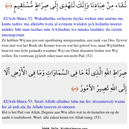
نَّشَاء مِنْ عِبَادِنَا وَإِنَّكَ لَتَهْدِي إِلَى صِرَاطٍ مُّسْتَقِيمٍ
﴿٥٢﴾
42/Ash-Shura-52: Wakathalika awhayna ilayka roohan min amrina ma
kunta tadree ma alkitabu wala al-eemanu walakin jaAAalnahu nooran
nahdee bihi man nashao min AAibadina wa-innaka latahdee ila siratin
mustaqeemin
Zó hebben Wij aan jou een openbaring neergezonden, een zaak van Ons. Jij wist
toen niet wat het Boek (de Koran) was en wat het geloof was, maar Wij hebben
hem tot een licht gemaakt waarmee Wij van Onze dienaren leiden wie Wij
willen. En voorwaar, jij leidt zeker naar een recht Pad. (52)
صِرَاطِ اللَّهِ الَّذِي لَهُ مَا فِي السَّمَاوَاتِ وَمَا فِي الْأَرْضِ أَلَا
إِلَى اللَّهِ تَصِيرُ الأمُورُ
﴿٥٣﴾
42/Ash-Shura-53: Sirati Allahi allathee lahu ma fee alssamawati wama
fee al-ardi ala ila Allahi taseeru al-omooru
Het is het Pad van Allah, Degene aan Wie alles wat in de hemelen en op de
aarde is toebehoort. Weet: alle zaken keren tot Allah terug. (53)
2008-2026, NobleQuran.org