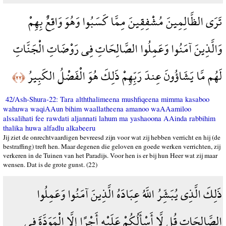
تَرَى الظَّالِمِينَ مُشْفِقِينَ مِمَّا كَسَبُوا وَهُوَ وَاقِعٌ بِهِمْ
وَالَّذِينَ آمَنُوا وَعَمِلُوا الصَّالِحَاتِ فِي رَوْضَاتِ الْجَنَّاتِ
لَهُم مَّا يَشَاؤُونَ عِندَ رَبِّهِمْ ذَلِكَ هُوَ الْفَضْلُ الكَبِيرُ
﴿٢٢﴾
42/Ash-Shura-22: Tara alththalimeena mushfiqeena mimma kasaboo
wahuwa waqiAAun bihim waallatheena amanoo waAAamiloo
alssalihati fee rawdati aljannati lahum ma yashaoona AAinda rabbihim
thalika huwa alfadlu alkabeeru
Jij ziet de onrechtvaardigen bevreesd zijn voor wat zij hebben verricht en hij (de
bestraffing) treft hen. Maar degenen die geloven en goede werken verrichten, zij
verkeren in de Tuinen van het Paradijs. Voor hen is er bij hun Heer wat zij maar
wensen. Dat is de grote gunst. (22)
ذَلِكَ الَّذِي يُبَشِّرُ اللَّهُ عِبَادَهُ الَّذِينَ آمَنُوا وَعَمِلُوا
الصَّالِحَاتِ قُل لَّا أَسْأَلُكُمْ عَلَيْهِ أَجْرًا إِلَّا الْمَوَدَّةَ فِي