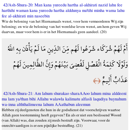
42/Ash-Shura-20: Man kana yureedu hartha al-akhirati nazid lahu fee
harthihi waman kana yureedu hartha alddunya nu/tihi minha wama lahu
fee al-akhirati min naseebin
Wie de beloning van het Hiernamaals wenst, voor hem vermeerderen Wij zijn
beloning; en wie de beloning van het wereldse leven wenst, am hem geven Wij
daarvan, maar voor hem is er in het Hiernamaals geen aandeel. (20)
أَمْ لَهُمْ شُرَكَاء شَرَعُوا لَهُم مِّنَ الدِّينِ مَا لَمْ يَأْذَن بِهِ اللَّهُ
وَلَوْلَا كَلِمَةُ الْفَصْلِ لَقُضِيَ بَيْنَهُمْ وَإِنَّ الظَّالِمِينَ لَهُمْ
عَذَابٌ أَلِيمٌ
﴿٢١﴾
42/Ash-Shura-21: Am lahum shurakao sharaAAoo lahum mina alddeeni
ma lam ya/than bihi Allahu walawla kalimatu alfasli laqudiya baynahum
wa-inna alththalimeena lahum AAathabun aleemun
Hebben zij deelgenoten die hun in de godsdienst dat voorschrijven waartoe
Allah geen toestemming heeft gegeven? En als er niet een beslissend Woord
(van Allah) was, dan zouden zij reeds bestraft zijn. Voorwaar, voor de
onrechtvaardigen is er een pijnlijke bestraffing. (21)