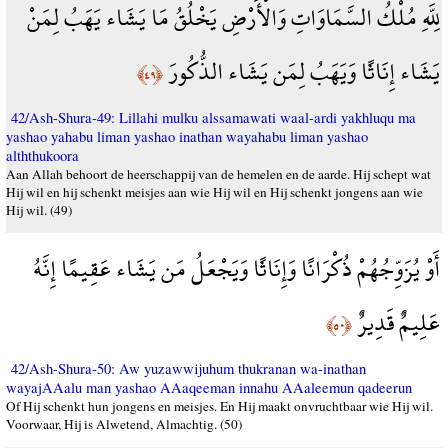
لِلَّهِ مُلْكُ السَّمَاوَاتِ وَالْأَرْضِ يَخْلُقُ مَا يَشَاء يَهَبُ لِمَنْ
يَشَاء إِنَاثًا وَيَهَبُ لِمَن يَشَاء الذُّكُورَ
﴿٤٩﴾
42/Ash-Shura-49: Lillahi mulku alssamawati waal-ardi yakhluqu ma
yashao yahabu liman yashao inathan wayahabu liman yashao
alththukoora
Aan Allah behoort de heerschappij van de hemelen en de aarde. Hij schept wat
Hij wil en hij schenkt meisjes aan wie Hij wil en Hij schenkt jongens aan wie
Hij wil. (49)
أَوْ يُزَوِّجُهُمْ ذُكْرَانًا وَإِنَاثًا وَيَجْعَلُ مَن يَشَاء عَقِيمًا إِنَّهُ
عَلِيمٌ قَدِيرٌ
﴿٥٠﴾
42/Ash-Shura-50: Aw yuzawwijuhum thukranan wa-inathan
wayajAAalu man yashao AAaqeeman innahu AAaleemun qadeerun
Of Hij schenkt hun jongens en meisjes. En Hij maakt onvruchtbaar wie Hij wil.
Voorwaar, Hij is Alwetend, Almachtig. (50)