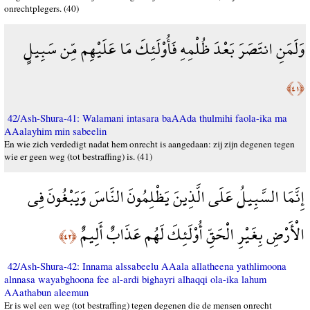
onrechtplegers. (40)
وَلَمَنِ انتَصَرَ بَعْدَ ظُلْمِهِ فَأُوْلَئِكَ مَا عَلَيْهِم مِّن سَبِيلٍ
﴿٤١﴾
42/Ash-Shura-41: Walamani intasara baAAda thulmihi faola-ika ma
AAalayhim min sabeelin
En wie zich verdedigt nadat hem onrecht is aangedaan: zij zijn degenen tegen
wie er geen weg (tot bestraffing) is. (41)
إِنَّمَا السَّبِيلُ عَلَى الَّذِينَ يَظْلِمُونَ النَّاسَ وَيَبْغُونَ فِي
الْأَرْضِ بِغَيْرِ الْحَقِّ أُوْلَئِكَ لَهُم عَذَابٌ أَلِيمٌ
﴿٤٢﴾
42/Ash-Shura-42: Innama alssabeelu AAala allatheena yathlimoona
alnnasa wayabghoona fee al-ardi bighayri alhaqqi ola-ika lahum
AAathabun aleemun
Er is wel een weg (tot bestraffing) tegen degenen die de mensen onrecht