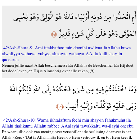
أَمِ اتَّخَذُوا مِن دُونِهِ أَوْلِيَاء فَاللَّهُ هُوَ الْوَلِيُّ وَهُوَ يُحْيِي
المَوْتَى وَهُوَ عَلَى كُلِّ شَيْءٍ قَدِيرٌ
﴿٩﴾
42/Ash-Shura-9: Ami ittakhathoo min doonihi awliyaa faAllahu huwa
alwaliyyu wahuwa yuhyee almawta wahuwa AAala kulli shay-in
qadeerun
Nemen jullie naast Allah beschermers? En Allah is de Beschermer. En Hij doet
het dode leven, en Hij is Almachtig over alle zaken, (9)
وَمَا اخْتَلَفْتُمْ فِيهِ مِن شَيْءٍ فَحُكْمُهُ إِلَى اللَّهِ ذَلِكُمُ اللَّهُ
رَبِّي عَلَيْهِ تَوَكَّلْتُ وَإِلَيْهِ أُنِيبُ
﴿١٠﴾
42/Ash-Shura-10: Wama ikhtalaftum feehi min shay-in fahukmuhu ila
Allahi thalikumu Allahu rabbee AAalayhi tawakkaltu wa-ilayhi oneebu
En waar jullie ook van mening over verschillen: de beslissing daarover is aan
Allah. (Zeg:) "Dat is Allah, mijn Heer, op Hem vertrouw ik en tot Hem keer ik