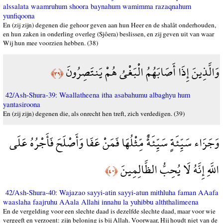
alssalata waamruhum shoora baynahum wamimma razaqnahum
yunfiqoona
En (zij zijn) degenen die gehoor geven aan hun Heer en de shalât onderhouden,
en hun zaken in onderling overleg (Sjôera) beslissen, en zij geven uit van waar
Wij hun mee voorzien hebben. (38)
وَالَّذِينَ إِذَا أَصَابَهُمُ الْبَغْيُ هُمْ يَنتَصِرُونَ
﴿٣٩﴾
42/Ash-Shura-39: Waallatheena itha asabahumu albaghyu hum
yantasiroona
En (zij zijn) degenen die, als onrecht hen treft, zich verdedigen. (39)
وَجَزَاء سَيِّئَةٍ سَيِّئَةٌ مِّثْلُهَا فَمَنْ عَفَا وَأَصْلَحَ فَأَجْرُهُ عَلَى
اللَّهِ إِنَّهُ لَا يُحِبُّ الظَّالِمِينَ
﴿٤٠﴾
42/Ash-Shura-40: Wajazao sayyi-atin sayyi-atun mithluha faman AAafa
waaslaha faajruhu AAala Allahi innahu la yuhibbu alththalimeena
En de vergelding voor een slechte daad is dezelfde slechte daad, maar voor wie
vergeeft en verzoent: zijn beloning is bij Allah. Voorwaar, Hij houdt niet van de