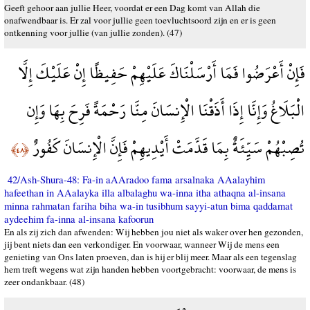
Geeft gehoor aan jullie Heer, voordat er een Dag komt van Allah die
onafwendbaar is. Er zal voor jullie geen toevluchtsoord zijn en er is geen
ontkenning voor jullie (van jullie zonden). (47)
فَإِنْ أَعْرَضُوا فَمَا أَرْسَلْنَاكَ عَلَيْهِمْ حَفِيظًا إِنْ عَلَيْكَ إِلَّا
الْبَلَاغُ وَإِنَّا إِذَا أَذَقْنَا الْإِنسَانَ مِنَّا رَحْمَةً فَرِحَ بِهَا وَإِن
تُصِبْهُمْ سَيِّئَةٌ بِمَا قَدَّمَتْ أَيْدِيهِمْ فَإِنَّ الْإِنسَانَ كَفُورٌ
﴿٤٨﴾
42/Ash-Shura-48: Fa-in aAAradoo fama arsalnaka AAalayhim
hafeethan in AAalayka illa albalaghu wa-inna itha athaqna al-insana
minna rahmatan fariha biha wa-in tusibhum sayyi-atun bima qaddamat
aydeehim fa-inna al-insana kafoorun
En als zij zich dan afwenden: Wij hebben jou niet als waker over hen gezonden,
jij bent niets dan een verkondiger. En voorwaar, wanneer Wij de mens een
genieting van Ons laten proeven, dan is hij er blij meer. Maar als een tegenslag
hem treft wegens wat zijn handen hebben voortgebracht: voorwaar, de mens is
zeer ondankbaar. (48)