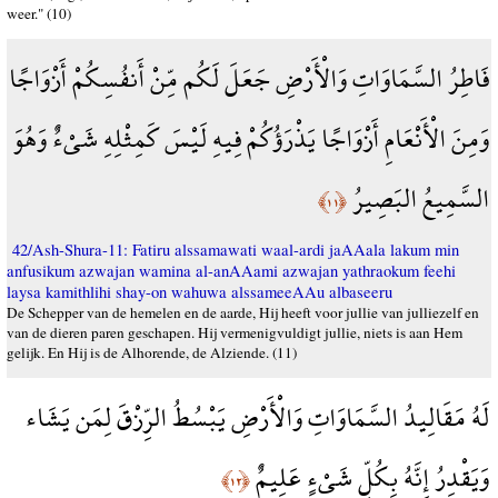
weer." (10)
فَاطِرُ السَّمَاوَاتِ وَالْأَرْضِ جَعَلَ لَكُم مِّنْ أَنفُسِكُمْ أَزْوَاجًا
وَمِنَ الْأَنْعَامِ أَزْوَاجًا يَذْرَؤُكُمْ فِيهِ لَيْسَ كَمِثْلِهِ شَيْءٌ وَهُوَ
السَّمِيعُ البَصِيرُ
﴿١١﴾
42/Ash-Shura-11: Fatiru alssamawati waal-ardi jaAAala lakum min
anfusikum azwajan wamina al-anAAami azwajan yathraokum feehi
laysa kamithlihi shay-on wahuwa alssameeAAu albaseeru
De Schepper van de hemelen en de aarde, Hij heeft voor jullie van julliezelf en
van de dieren paren geschapen. Hij vermenigvuldigt jullie, niets is aan Hem
gelijk. En Hij is de Alhorende, de Alziende. (11)
لَهُ مَقَالِيدُ السَّمَاوَاتِ وَالْأَرْضِ يَبْسُطُ الرِّزْقَ لِمَن يَشَاء
وَيَقْدِرُ إِنَّهُ بِكُلِّ شَيْءٍ عَلِيمٌ
﴿١٢﴾