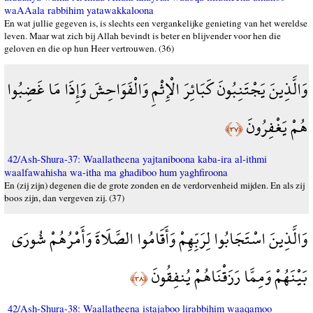
waAAala rabbihim yatawakkaloona
En wat jullie gegeven is, is slechts een vergankelijke genieting van het wereldse
leven. Maar wat zich bij Allah bevindt is beter en blijvender voor hen die
geloven en die op hun Heer vertrouwen. (36)
وَالَّذِينَ يَجْتَنِبُونَ كَبَائِرَ الْإِثْمِ وَالْفَوَاحِشَ وَإِذَا مَا غَضِبُوا
هُمْ يَغْفِرُونَ
﴿٣٧﴾
42/Ash-Shura-37: Waallatheena yajtaniboona kaba-ira al-ithmi
waalfawahisha wa-itha ma ghadiboo hum yaghfiroona
En (zij zijn) degenen die de grote zonden en de verdorvenheid mijden. En als zij
boos zijn, dan vergeven zij. (37)
وَالَّذِينَ اسْتَجَابُوا لِرَبِّهِمْ وَأَقَامُوا الصَّلَاةَ وَأَمْرُهُمْ شُورَى
بَيْنَهُمْ وَمِمَّا رَزَقْنَاهُمْ يُنفِقُونَ
﴿٣٨﴾
42/Ash-Shura-38: Waallatheena istajaboo lirabbihim waaqamoo