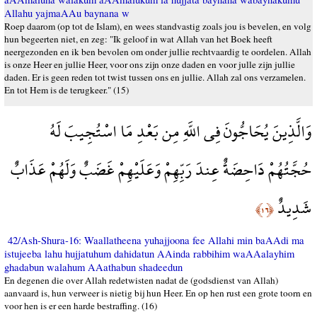
Allahu yajmaAAu baynana w
Roep daarom (op tot de Islam), en wees standvastig zoals jou is bevelen, en volg
hun begeerten niet, en zeg: "Ik geloof in wat Allah van het Boek heeft
neergezonden en ik ben bevolen om onder jullie rechtvaardig te oordelen. Allah
is onze Heer en jullie Heer, voor ons zijn onze daden en voor julle zijn jullie
daden. Er is geen reden tot twist tussen ons en jullie. Allah zal ons verzamelen.
En tot Hem is de terugkeer." (15)
وَالَّذِينَ يُحَاجُّونَ فِي اللَّهِ مِن بَعْدِ مَا اسْتُجِيبَ لَهُ
حُجَّتُهُمْ دَاحِضَةٌ عِندَ رَبِّهِمْ وَعَلَيْهِمْ غَضَبٌ وَلَهُمْ عَذَابٌ
شَدِيدٌ
﴿١٦﴾
42/Ash-Shura-16: Waallatheena yuhajjoona fee Allahi min baAAdi ma
istujeeba lahu hujjatuhum dahidatun AAinda rabbihim waAAalayhim
ghadabun walahum AAathabun shadeedun
En degenen die over Allah redetwisten nadat de (godsdienst van Allah)
aanvaard is, hun verweer is nietig bij hun Heer. En op hen rust een grote toorn en
voor hen is er een harde bestraffing. (16)