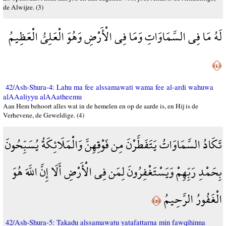
de Alwijze. (3)
لَهُ مَا فِي السَّمَاوَاتِ وَمَا فِي الْأَرْضِ وَهُوَ الْعَلِيُّ الْعَظِيمُ
﴿٤﴾
42/Ash-Shura-4: Lahu ma fee alssamawati wama fee al-ardi wahuwa
alAAaliyyu alAAatheemu
Aan Hem behoort alles wat in de hemelen en op de aarde is, en Hij is de
Verhevene, de Geweldige. (4)
تَكَادُ السَّمَاوَاتُ يَتَفَطَّرْنَ مِن فَوْقِهِنَّ وَالْمَلَائِكَةُ يُسَبِّحُونَ
بِحَمْدِ رَبِّهِمْ وَيَسْتَغْفِرُونَ لِمَن فِي الْأَرْضِ أَلَا إِنَّ اللَّهَ هُوَ
الْغَفُورُ الرَّحِيمُ
﴿٥﴾
42/Ash-Shura-5: Takadu alssamawatu yatafattarna min fawqihinna