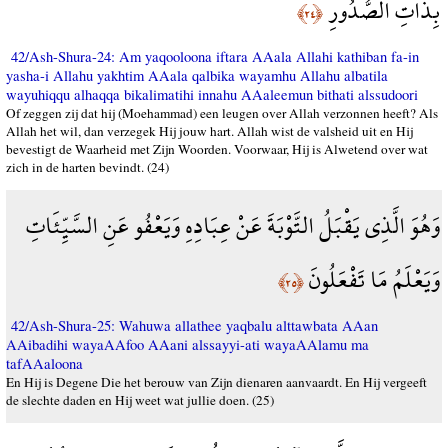
بِذَاتِ الصُّدُورِ
﴿٢٤﴾
42/Ash-Shura-24: Am yaqooloona iftara AAala Allahi kathiban fa-in
yasha-i Allahu yakhtim AAala qalbika wayamhu Allahu albatila
wayuhiqqu alhaqqa bikalimatihi innahu AAaleemun bithati alssudoori
Of zeggen zij dat hij (Moehammad) een leugen over Allah verzonnen heeft? Als
Allah het wil, dan verzegek Hij jouw hart. Allah wist de valsheid uit en Hij
bevestigt de Waarheid met Zijn Woorden. Voorwaar, Hij is Alwetend over wat
zich in de harten bevindt. (24)
وَهُوَ الَّذِي يَقْبَلُ التَّوْبَةَ عَنْ عِبَادِهِ وَيَعْفُو عَنِ السَّيِّئَاتِ
وَيَعْلَمُ مَا تَفْعَلُونَ
﴿٢٥﴾
42/Ash-Shura-25: Wahuwa allathee yaqbalu alttawbata AAan
AAibadihi wayaAAfoo AAani alssayyi-ati wayaAAlamu ma
tafAAaloona
En Hij is Degene Die het berouw van Zijn dienaren aanvaardt. En Hij vergeeft
de slechte daden en Hij weet wat jullie doen. (25)