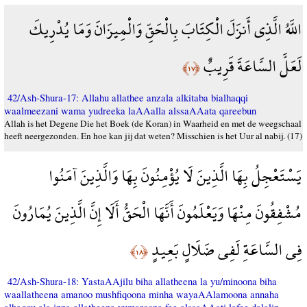
اللَّهُ الَّذِي أَنزَلَ الْكِتَابَ بِالْحَقِّ وَالْمِيزَانَ وَمَا يُدْرِيكَ
لَعَلَّ السَّاعَةَ قَرِيبٌ
﴿١٧﴾
42/Ash-Shura-17: Allahu allathee anzala alkitaba bialhaqqi
waalmeezani wama yudreeka laAAalla alssaAAata qareebun
Allah is het Degene Die het Boek (de Koran) in Waarheid en met de weegschaal
heeft neergezonden. En hoe kan jij dat weten? Misschien is het Uur al nabij. (17)
يَسْتَعْجِلُ بِهَا الَّذِينَ لَا يُؤْمِنُونَ بِهَا وَالَّذِينَ آمَنُوا
مُشْفِقُونَ مِنْهَا وَيَعْلَمُونَ أَنَّهَا الْحَقُّ أَلَا إِنَّ الَّذِينَ يُمَارُونَ
فِي السَّاعَةِ لَفِي ضَلَالٍ بَعِيدٍ
﴿١٨﴾
42/Ash-Shura-18: YastaAAjilu biha allatheena la yu/minoona biha
waallatheena amanoo mushfiqoona minha wayaAAlamoona annaha