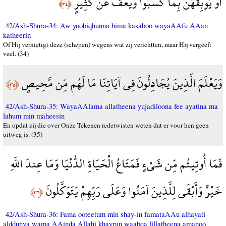
أَوْ يُوبِقْهُنَّ بِمَا كَسَبُوا وَيَعْفُ عَن كَثِيرٍ
﴿٣٤﴾
42/Ash-Shura-34: Aw yoobiqhunna bima kasaboo wayaAAfu AAan
katheerin
Of Hij vernietigt deze (schepen) wegens wat zij verichtten, maar Hij vergeeft
veel. (34)
وَيَعْلَمَ الَّذِينَ يُجَادِلُونَ فِي آيَاتِنَا مَا لَهُم مِّن مَّحِيصٍ
﴿٣٥﴾
42/Ash-Shura-35: WayaAAlama allatheena yujadiloona fee ayatina ma
lahum min maheesin
En opdat zij die over Onze Tekenen redetwisten weten dat er voor hen geen
uitweg is. (35)
فَمَا أُوتِيتُم مِّن شَيْءٍ فَمَتَاعُ الْحَيَاةِ الدُّنْيَا وَمَا عِندَ اللَّهِ
خَيْرٌ وَأَبْقَى لِلَّذِينَ آمَنُوا وَعَلَى رَبِّهِمْ يَتَوَكَّلُونَ
﴿٣٦﴾
42/Ash-Shura-36: Fama ooteetum min shay-in famataAAu alhayati
alddunya wama AAinda Allahi khayrun waabqa lillatheena amanoo