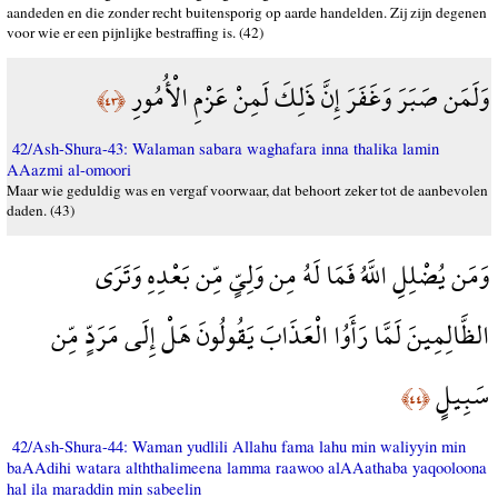
aandeden en die zonder recht buitensporig op aarde handelden. Zij zijn degenen
voor wie er een pijnlijke bestraffing is. (42)
وَلَمَن صَبَرَ وَغَفَرَ إِنَّ ذَلِكَ لَمِنْ عَزْمِ الْأُمُورِ
﴿٤٣﴾
42/Ash-Shura-43: Walaman sabara waghafara inna thalika lamin
AAazmi al-omoori
Maar wie geduldig was en vergaf voorwaar, dat behoort zeker tot de aanbevolen
daden. (43)
وَمَن يُضْلِلِ اللَّهُ فَمَا لَهُ مِن وَلِيٍّ مِّن بَعْدِهِ وَتَرَى
الظَّالِمِينَ لَمَّا رَأَوُا الْعَذَابَ يَقُولُونَ هَلْ إِلَى مَرَدٍّ مِّن
سَبِيلٍ
﴿٤٤﴾
42/Ash-Shura-44: Waman yudlili Allahu fama lahu min waliyyin min
baAAdihi watara alththalimeena lamma raawoo alAAathaba yaqooloona
hal ila maraddin min sabeelin