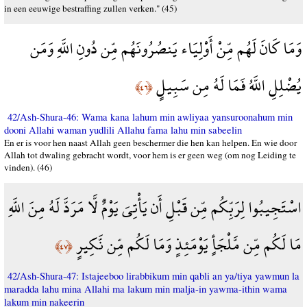
in een eeuwige bestraffing zullen verken." (45)
وَمَا كَانَ لَهُم مِّنْ أَوْلِيَاء يَنصُرُونَهُم مِّن دُونِ اللَّهِ وَمَن
يُضْلِلِ اللَّهُ فَمَا لَهُ مِن سَبِيلٍ
﴿٤٦﴾
42/Ash-Shura-46: Wama kana lahum min awliyaa yansuroonahum min
dooni Allahi waman yudlili Allahu fama lahu min sabeelin
En er is voor hen naast Allah geen beschermer die hen kan helpen. En wie door
Allah tot dwaling gebracht wordt, voor hem is er geen weg (om nog Leiding te
vinden). (46)
اسْتَجِيبُوا لِرَبِّكُم مِّن قَبْلِ أَن يَأْتِيَ يَوْمٌ لَّا مَرَدَّ لَهُ مِنَ اللَّهِ
مَا لَكُم مِّن مَّلْجَأٍ يَوْمَئِذٍ وَمَا لَكُم مِّن نَّكِيرٍ
﴿٤٧﴾
42/Ash-Shura-47: Istajeeboo lirabbikum min qabli an ya/tiya yawmun la
maradda lahu mina Allahi ma lakum min malja-in yawma-ithin wama
lakum min nakeerin