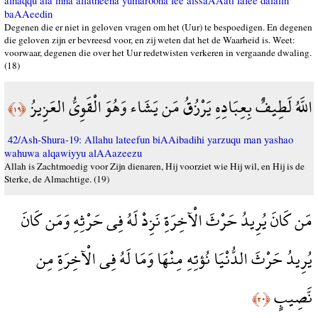
alhaqqu ala inna allatheena yumaroona fee alssaAAati lafee dalalin
baAAeedin
Degenen die er niet in geloven vragen om het (Uur) te bespoedigen. En degenen
die geloven zijn er bevreesd voor, en zij weten dat het de Waarheid is. Weet:
voorwaar, degenen die over het Uur redetwisten verkeren in vergaande dwaling.
(18)
اللَّهُ لَطِيفٌ بِعِبَادِهِ يَرْزُقُ مَن يَشَاء وَهُوَ الْقَوِيُّ العَزِيزُ
﴿١٩﴾
42/Ash-Shura-19: Allahu lateefun biAAibadihi yarzuqu man yashao
wahuwa alqawiyyu alAAazeezu
Allah is Zachtmoedig voor Zijn dienaren, Hij voorziet wie Hij wil, en Hij is de
Sterke, de Almachtige. (19)
مَن كَانَ يُرِيدُ حَرْثَ الْآخِرَةِ نَزِدْ لَهُ فِي حَرْثِهِ وَمَن كَانَ
يُرِيدُ حَرْثَ الدُّنْيَا نُؤتِهِ مِنْهَا وَمَا لَهُ فِي الْآخِرَةِ مِن
نَّصِيبٍ
﴿٢٠﴾