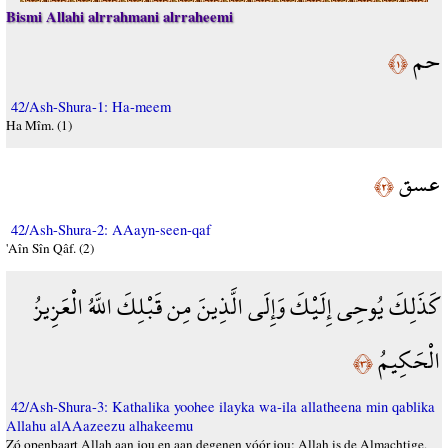
Bismi Allahi alrrahmani alrraheemi
حم
﴿١﴾
42/Ash-Shura-1: Ha-meem
Ha Mîm. (1)
عسق
﴿٢﴾
42/Ash-Shura-2: AAayn-seen-qaf
'Aîn Sîn Qâf. (2)
كَذَلِكَ يُوحِي إِلَيْكَ وَإِلَى الَّذِينَ مِن قَبْلِكَ اللَّهُ الْعَزِيزُ
الْحَكِيمُ
﴿٣﴾
42/Ash-Shura-3: Kathalika yoohee ilayka wa-ila allatheena min qablika
Allahu alAAazeezu alhakeemu
Zó openbaart Allah aan jou en aan degenen vóór jou; Allah is de Almachtige,