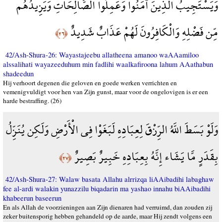
وَيَسْتَجِيبُ الَّذِينَ آمَنُوا وَعَمِلُوا الصَّالِحَاتِ وَيَزِيدُهُم
مِّن فَضْلِهِ وَالْكَافِرُونَ لَهُمْ عَذَابٌ شَدِيدٌ
﴿٢٦﴾
42/Ash-Shura-26: Wayastajeebu allatheena amanoo waAAamiloo
alssalihati wayazeeduhum min fadlihi waalkafiroona lahum AAathabun
shadeedun
Hij verhoort degenen die geloven en goede werken verrichten en
vemenigvuldigt voor hen van Zijn gunst, maar voor de ongelovigen is er een
harde bestraffing. (26)
وَلَوْ بَسَطَ اللَّهُ الرِّزْقَ لِعِبَادِهِ لَبَغَوْا فِي الْأَرْضِ وَلَكِن يُنَزِّلُ
بِقَدَرٍ مَّا يَشَاء إِنَّهُ بِعِبَادِهِ خَبِيرٌ بَصِيرٌ
﴿٢٧﴾
42/Ash-Shura-27: Walaw basata Allahu alrrizqa liAAibadihi labaghaw
fee al-ardi walakin yunazzilu biqadarin ma yashao innahu biAAibadihi
khabeerun baseerun
En als Allah de voorzieningen aan Zijn dienaren had verruimd, dan zouden zij
zeker buitensporig hebben gehandeld op de aarde, maar Hij zendt volgens een