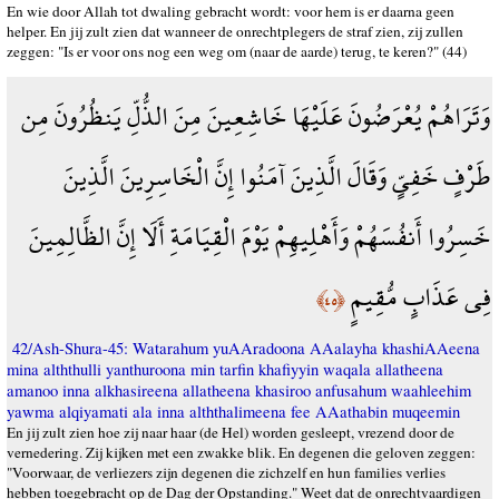
En wie door Allah tot dwaling gebracht wordt: voor hem is er daarna geen
helper. En jij zult zien dat wanneer de onrechtplegers de straf zien, zij zullen
zeggen: "Is er voor ons nog een weg om (naar de aarde) terug, te keren?" (44)
وَتَرَاهُمْ يُعْرَضُونَ عَلَيْهَا خَاشِعِينَ مِنَ الذُّلِّ يَنظُرُونَ مِن
طَرْفٍ خَفِيٍّ وَقَالَ الَّذِينَ آمَنُوا إِنَّ الْخَاسِرِينَ الَّذِينَ
خَسِرُوا أَنفُسَهُمْ وَأَهْلِيهِمْ يَوْمَ الْقِيَامَةِ أَلَا إِنَّ الظَّالِمِينَ
فِي عَذَابٍ مُّقِيمٍ
﴿٤٥﴾
42/Ash-Shura-45: Watarahum yuAAradoona AAalayha khashiAAeena
mina alththulli yanthuroona min tarfin khafiyyin waqala allatheena
amanoo inna alkhasireena allatheena khasiroo anfusahum waahleehim
yawma alqiyamati ala inna alththalimeena fee AAathabin muqeemin
En jij zult zien hoe zij naar haar (de Hel) worden gesleept, vrezend door de
vernedering. Zij kijken met een zwakke blik. En degenen die geloven zeggen:
"Voorwaar, de verliezers zijn degenen die zichzelf en hun families verlies
hebben toegebracht op de Dag der Opstanding." Weet dat de onrechtvaardigen