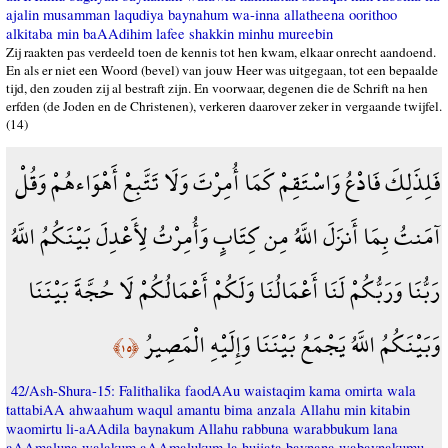
ajalin musamman laqudiya baynahum wa-inna allatheena oorithoo
alkitaba min baAAdihim lafee shakkin minhu mureebin
Zij raakten pas verdeeld toen de kennis tot hen kwam, elkaar onrecht aandoend.
En als er niet een Woord (bevel) van jouw Heer was uitgegaan, tot een bepaalde
tijd, den zouden zij al bestraft zijn. En voorwaar, degenen die de Schrift na hen
erfden (de Joden en de Christenen), verkeren daarover zeker in vergaande twijfel.
(14)
فَلِذَلِكَ فَادْعُ وَاسْتَقِمْ كَمَا أُمِرْتَ وَلَا تَتَّبِعْ أَهْوَاءهُمْ وَقُلْ
آمَنتُ بِمَا أَنزَلَ اللَّهُ مِن كِتَابٍ وَأُمِرْتُ لِأَعْدِلَ بَيْنَكُمُ اللَّهُ
رَبُّنَا وَرَبُّكُمْ لَنَا أَعْمَالُنَا وَلَكُمْ أَعْمَالُكُمْ لَا حُجَّةَ بَيْنَنَا
وَبَيْنَكُمُ اللَّهُ يَجْمَعُ بَيْنَنَا وَإِلَيْهِ الْمَصِيرُ
﴿١٥﴾
42/Ash-Shura-15: Falithalika faodAAu waistaqim kama omirta wala
tattabiAA ahwaahum waqul amantu bima anzala Allahu min kitabin
waomirtu li-aAAdila baynakum Allahu rabbuna warabbukum lana
aAAmaluna walakum aAAmalukum la hujjata baynana wabaynakumu