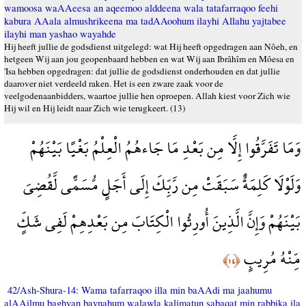
wamoosa waAAeesa an aqeemoo alddeena wala tatafarraqoo feehi
kabura AAala almushrikeena ma tadAAoohum ilayhi Allahu yajtabee
ilayhi man yashao wayahde
Hij heeft jullie de godsdienst uitgelegd: wat Hij heeft opgedragen aan Nôeh, en
hetgeen Wij aan jou geopenbaard hebben en wat Wij aan Ibrâhîm en Môesa en
'Isa hebben opgedragen: dat jullie de godsdienst onderhouden en dat jullie
daarover niet verdeeld raken. Het is een zware zaak voor de
veelgodenaanbidders, waartoe jullie hen oproepen. Allah kiest voor Zich wie
Hij wil en Hij leidt naar Zich wie terugkeert. (13)
وَمَا تَفَرَّقُوا إِلَّا مِن بَعْدِ مَا جَاءهُمُ الْعِلْمُ بَغْيًا بَيْنَهُمْ
وَلَوْلَا كَلِمَةٌ سَبَقَتْ مِن رَّبِّكَ إِلَى أَجَلٍ مُّسَمًّى لَّقُضِيَ
بَيْنَهُمْ وَإِنَّ الَّذِينَ أُورِثُوا الْكِتَابَ مِن بَعْدِهِمْ لَفِي شَكٍّ
مِّنْهُ مُرِيبٍ
﴿١٤﴾
42/Ash-Shura-14: Wama tafarraqoo illa min baAAdi ma jaahumu
alAAilmu baghyan baynahum walawla kalimatun sabaqat min rabbika ila