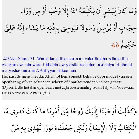
وَمَا كَانَ لِبَشَرٍ أَن يُكَلِّمَهُ اللَّهُ إِلَّا وَحْيًا أَوْ مِن وَرَاء
حِجَابٍ أَوْ يُرْسِلَ رَسُولًا فَيُوحِيَ بِإِذْنِهِ مَا يَشَاء إِنَّهُ عَلِيٌّ
حَكِيمٌ
﴿٥١﴾
42/Ash-Shura-51: Wama kana libasharin an yukallimahu Allahu illa
wahyan aw min wara-i hijabin aw yursila rasoolan fayoohiya bi-ithnihi
ma yashao innahu AAaliyyun hakeemun
Het past de mens niet dat Allah tot hem spreekt, behalve door middel van een
openbaring of van achter een scherm of door het zenden van een gezant
(Djibrîl), die het dan openbaart met Zijn toestemming, zoals Hij wil. Voorwaar,
Hij is Verheven, Alwijs. (51)
وَكَذَلِكَ أَوْحَيْنَا إِلَيْكَ رُوحًا مِّنْ أَمْرِنَا مَا كُنتَ تَدْرِي مَا
الْكِتَابُ وَلَا الْإِيمَانُ وَلَكِن جَعَلْنَاهُ نُورًا نَّهْدِي بِهِ مَنْ