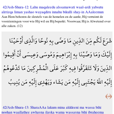
42/Ash-Shura-12: Lahu maqaleedu alssamawati waal-ardi yabsutu
alrrizqa liman yashao wayaqdiru innahu bikulli shay-in AAaleemun
Aan Hem behoren de sleutels van de hemelen en de aarde, Hij verruimt de
voorzieningen voor wie Hij wil en Hij beperkt. Voorwaar, Hij is Alwetend over
alle zaken. (12)
شَرَعَ لَكُم مِّنَ الدِّينِ مَا وَصَّى بِهِ نُوحًا وَالَّذِي أَوْحَيْنَا
إِلَيْكَ وَمَا وَصَّيْنَا بِهِ إِبْرَاهِيمَ وَمُوسَى وَعِيسَى أَنْ أَقِيمُوا
الدِّينَ وَلَا تَتَفَرَّقُوا فِيهِ كَبُرَ عَلَى الْمُشْرِكِينَ مَا تَدْعُوهُمْ
إِلَيْهِ اللَّهُ يَجْتَبِي إِلَيْهِ مَن يَشَاء وَيَهْدِي إِلَيْهِ مَن يُنِيبُ
﴿١٣﴾
42/Ash-Shura-13: SharaAAa lakum mina alddeeni ma wassa bihi
noohan waallathee awhayna ilayka wama wassayna bihi ibraheema