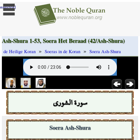
]
randeren
Ash-Shura 1-53, Soera Het Beraad (42/Ash-Shura)
»
»
de Heilige Koran
Soeras in de Koran
Soera Ash-Shura
سورة الشورى
Soera Ash-Shura