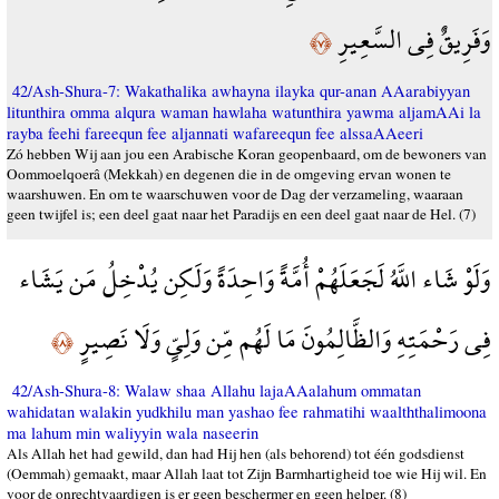
وَفَرِيقٌ فِي السَّعِيرِ
﴿٧﴾
42/Ash-Shura-7: Wakathalika awhayna ilayka qur-anan AAarabiyyan
litunthira omma alqura waman hawlaha watunthira yawma aljamAAi la
rayba feehi fareequn fee aljannati wafareequn fee alssaAAeeri
Zó hebben Wij aan jou een Arabische Koran geopenbaard, om de bewoners van
Oommoelqoerâ (Mekkah) en degenen die in de omgeving ervan wonen te
waarshuwen. En om te waarschuwen voor de Dag der verzameling, waaraan
geen twijfel is; een deel gaat naar het Paradijs en een deel gaat naar de Hel. (7)
وَلَوْ شَاء اللَّهُ لَجَعَلَهُمْ أُمَّةً وَاحِدَةً وَلَكِن يُدْخِلُ مَن يَشَاء
فِي رَحْمَتِهِ وَالظَّالِمُونَ مَا لَهُم مِّن وَلِيٍّ وَلَا نَصِيرٍ
﴿٨﴾
42/Ash-Shura-8: Walaw shaa Allahu lajaAAalahum ommatan
wahidatan walakin yudkhilu man yashao fee rahmatihi waalththalimoona
ma lahum min waliyyin wala naseerin
Als Allah het had gewild, dan had Hij hen (als behorend) tot één godsdienst
(Oemmah) gemaakt, maar Allah laat tot Zijn Barmhartigheid toe wie Hij wil. En
voor de onrechtvaardigen is er geen beschermer en geen helper. (8)