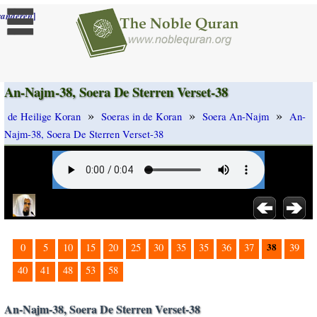
]
randeren
An-Najm-38, Soera De Sterren Verset-38
»
»
»
de Heilige Koran
Soeras in de Koran
Soera An-Najm
An-
Najm-38, Soera De Sterren Verset-38
38
0
5
10
15
20
25
30
35
35
36
37
39
40
41
48
53
58
An-Najm-38, Soera De Sterren Verset-38