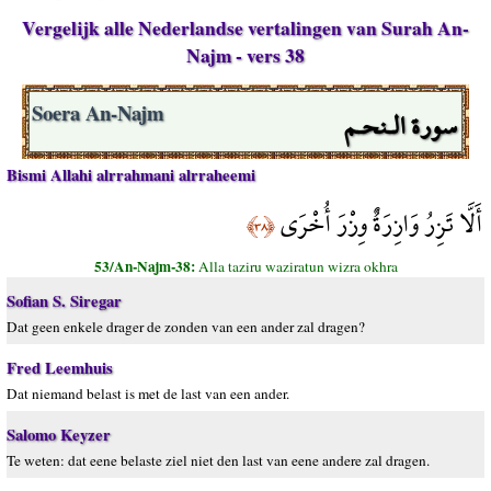
Vergelijk alle Nederlandse vertalingen van Surah An-
Najm - vers 38
سورة الـنحـم
Soera An-Najm
Bismi Allahi alrrahmani alrraheemi
أَلَّا تَزِرُ وَازِرَةٌ وِزْرَ أُخْرَى
﴿٣٨﴾
53/An-Najm-38:
Alla taziru waziratun wizra okhra
Sofian S. Siregar
Dat geen enkele drager de zonden van een ander zal dragen?
Fred Leemhuis
Dat niemand belast is met de last van een ander.
Salomo Keyzer
Te weten: dat eene belaste ziel niet den last van eene andere zal dragen.