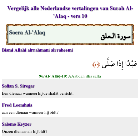
Vergelijk alle Nederlandse vertalingen van Surah Al-
'Alaq - vers 10
سورة الـعلق
Soera Al-'Alaq
Bismi Allahi alrrahmani alrraheemi
عَبْدًا إِذَا صَلَّى
﴿١٠﴾
96/Al-'Alaq-10:
AAabdan itha salla
Sofian S. Siregar
Een dienaar wanneer hij de shalât verricht.
Fred Leemhuis
aan een dienaar wanneer hij bidt?
Salomo Keyzer
Onzen dienaar als hij bidt?