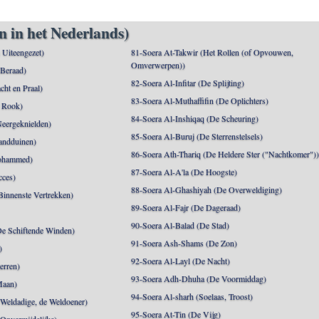
n in het Nederlands)
n Uiteengezet)
81-Soera At-Takwir (Het Rollen (of Opvouwen,
Omverwerpen))
 Beraad)
82-Soera Al-Infitar (De Splijting)
cht en Praal)
83-Soera Al-Muthaffifin (De Oplichters)
 Rook)
84-Soera Al-Inshiqaq (De Scheuring)
Neergeknielden)
85-Soera Al-Buruj (De Sterrenstelsels)
andduinen)
86-Soera Ath-Thariq (De Heldere Ster ("Nachtkomer")
ohammed)
87-Soera Al-A'la (De Hoogste)
cces)
88-Soera Al-Ghashiyah (De Overweldiging)
Binnenste Vertrekken)
89-Soera Al-Fajr (De Dageraad)
90-Soera Al-Balad (De Stad)
De Schiftende Winden)
91-Soera Ash-Shams (De Zon)
)
92-Soera Al-Layl (De Nacht)
erren)
93-Soera Adh-Dhuha (De Voormiddag)
Maan)
94-Soera Al-sharh (Soelaas, Troost)
Weldadige, de Weldoener)
95-Soera At-Tin (De Vijg)