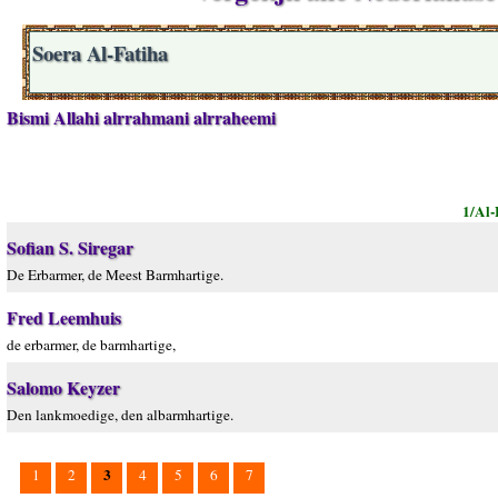
Soera Al-Fatiha
Bismi Allahi alrrahmani alrraheemi
1/Al-
Sofian S. Siregar
De Erbarmer, de Meest Barmhartige.
Fred Leemhuis
de erbarmer, de barmhartige,
Salomo Keyzer
Den lankmoedige, den albarmhartige.
3
1
2
4
5
6
7