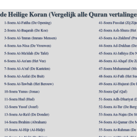
de Heilige Koran (Vergelijk alle Quran vertalinge
1-Soera Al-Fatiha (De Opening)
41-Soera Fussilat (Zij Zij
2-Soera Al-Baqarah (De Koe)
42-Soera Ash-Shura (Het
3-Soera Al-'Imran (Imrans Mensen)
43-Soera Az-Zukhruf (Pra
4-Soera An-Nisa (De Vrouwen)
44-Soera Ad-Dukhan (De
5-Soera Al-Ma'idah (De Tafel)
45-Soera Al-Jathiya (De 
6-Soera Al-An'am (Het Vee)
46-Soera Al-Ahqaf (De Z
7-Soera Al-A'raf (De Kantelen)
47-Soera Muhammad (M
8-Soera Al-Anfal (De Buit)
48-Soera Al-Fath (Het Su
9-Soera At-Tawbah (Het Berouw)
49-Soera Al-Hujurat (De 
10-Soera Yunus (Jonas)
50-Soera Qaf (Qaf)
11-Soera Hud (Hud)
51-Soera Adh-Dhariyat (
12-Soera Yusuf (Jozef)
52-Soera At-Tur (De Berg
13-Soera Ar-Ra'd (De Donder)
53-Soera An-Najm (De St
14-Soera Ibrahim (Abraham)
54-Soera Al-Qamar (De 
15-Soera Al-Hijr (Al-Hidjr)
55-Soera Ar-Rahman (De 