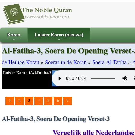
Koran
Luister Koran (nieuwe)
+
+
Al-Fatiha-3, Soera De Opening Verset-
de Heilige Koran
»
Soeras in de Koran
»
Soera Al-Fatiha
»
A
Luister Koran 1/Al-Fatiha-3
3
1
2
4
5
6
7
Al-Fatiha-3, Soera De Opening Verset-3
Vergelijk alle Nederlandse