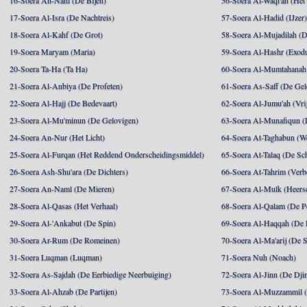
16-Soera An-Nahl (De Bijen)
56-Soera Al-Waqi'ah (Het
17-Soera Al-Isra (De Nachtreis)
57-Soera Al-Hadid (IJzer
18-Soera Al-Kahf (De Grot)
58-Soera Al-Mujadilah (De
19-Soera Maryam (Maria)
59-Soera Al-Hashr (Exodu
20-Soera Ta-Ha (Ta Ha)
60-Soera Al-Mumtahanah 
21-Soera Al-Anbiya (De Profeten)
61-Soera As-Saff (De Gel
22-Soera Al-Hajj (De Bedevaart)
62-Soera Al-Jumu'ah (Vri
23-Soera Al-Mu'minun (De Gelovigen)
63-Soera Al-Munafiqun (
24-Soera An-Nur (Het Licht)
64-Soera At-Taghabun (We
25-Soera Al-Furqan (Het Reddend Onderscheidingsmiddel)
65-Soera At-Talaq (De Sch
26-Soera Ash-Shu'ara (De Dichters)
66-Soera At-Tahrim (Verb
27-Soera An-Naml (De Mieren)
67-Soera Al-Mulk (Heersc
28-Soera Al-Qasas (Het Verhaal)
68-Soera Al-Qalam (De P
29-Soera Al-'Ankabut (De Spin)
69-Soera Al-Haqqah (De R
30-Soera Ar-Rum (De Romeinen)
70-Soera Al-Ma'arij (De S
31-Soera Luqman (Luqman)
71-Soera Nuh (Noach)
32-Soera As-Sajdah (De Eerbiedige Neerbuiging)
72-Soera Al-Jinn (De Dji
33-Soera Al-Ahzab (De Partijen)
73-Soera Al-Muzzammil (D