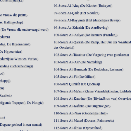
 Onvermijdelijke)
96-Soera Al-'Alaq (De Klonter (Embryo))
)
97-Soera Al-Qadr (Het Noodlot)
 Vrouw die pleitte)
98-Soera Al-Bayyinah (Het (duidelijke) Bewijs)
s, Ballingschap)
99-Soera Az-Zalzalah (De Aardbeving)
(De Vrouw die ondervraagd werd)
100-Soera Al-'Adiyat (De Renners (Paarden))
ederen)
101-Soera Al-Qari'ah (De Ramp, Het Uur der Waarhei
jdag, De Bijeenkomst)
des Oordeels))
De Hypocrieten)
102-Soera At-Takathur (De Vergaring (van goederen))
derzijdse Winst en Verlies)
103-Soera Al-'Asr (De Namiddag)
eiding (Echtscheiding))
104-Soera Al-Humazah (De Roddelaar, Lasteraar)
od)
105-Soera Al-Fil (De Olifant)
happij)
106-Soera Quraish (De Qoeraisj)
en)
107-Soera Al-Ma'un (Kleine Vriendelijkheden, Liefdad
ealiteit)
108-Soera Al-Kawthar (De (Rivier/Bron van) Overvloe
tijgende Trap(pen), De Hoogte)
109-Soera Al-Kafirun (De Ongelovigen)
110-Soera An-Nasr (Goddelijke Hulp)
nns)
111-Soera Al-Masad (Doorns, Palmvezels)
egene gekleed in een mantel)
112-Soera Al-Ikhlas (Oprechtheid)