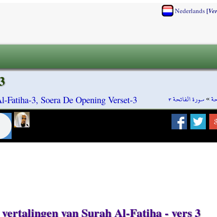
[
Nederlands
Ve
3
سورة الفاتحة ٣
»
حة
l-Fatiha-3, Soera De Opening Verset-3
 vertalingen van Surah Al-Fatiha - vers 3