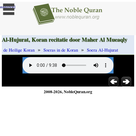
]
randeren
Al-Hujurat, Koran recitatie door Maher Al Mueaqly
»
»
de Heilige Koran
Soeras in de Koran
Soera Al-Hujurat
2008-2026, NobleQuran.org