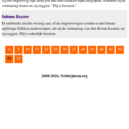
Zij die ongelovig zijn laten jou met hun blikken bijna uitglijden, wanneer zij de
vermaning horen en zij zeggen: "Hij is bezeten."
Salomo Keyzer
Er ontbreekt slechts weinig aan, of de ongeloovigen zouden u met hunne
arglistige blikken nederwerpen, als zij de vermaning van den Koran hooren; en
zij zeggen: Hij is zekerlijk bezeten.
0
5
10
15
20
25
30
35
40
45
48
49
50
51
52
2008-2026, NobleQuran.org