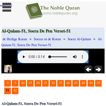
]
randeren
Al-Qalam-51, Soera De Pen Verset-51
»
»
»
de Heilige Koran
Soeras in de Koran
Soera Al-Qalam
Al-
Qalam-51, Soera De Pen Verset-51
0
5
10
15
20
25
30
35
40
45
48
49
50
51
52
Al-Qalam-51, Soera De Pen Verset-51