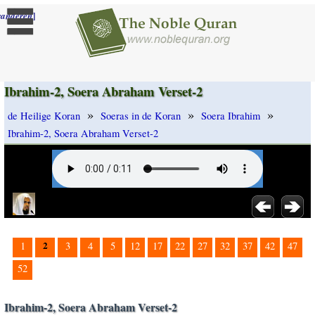
]
randeren
Ibrahim-2, Soera Abraham Verset-2
»
»
»
de Heilige Koran
Soeras in de Koran
Soera Ibrahim
Ibrahim-2, Soera Abraham Verset-2
2
1
3
4
5
12
17
22
27
32
37
42
47
52
Ibrahim-2, Soera Abraham Verset-2