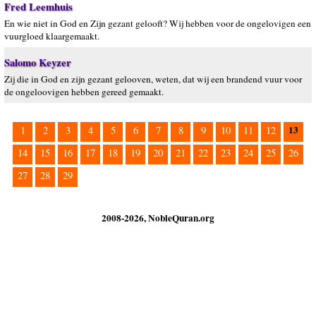
Fred Leemhuis
En wie niet in God en Zijn gezant gelooft? Wij hebben voor de ongelovigen een
vuurgloed klaargemaakt.
Salomo Keyzer
Zij die in God en zijn gezant gelooven, weten, dat wij een brandend vuur voor
de ongeloovigen hebben gereed gemaakt.
13
1
2
3
4
5
6
7
8
9
10
11
12
14
15
16
17
18
19
20
21
22
23
24
25
26
27
28
29
2008-2026, NobleQuran.org