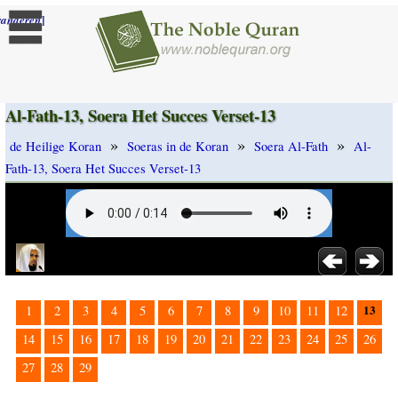
]
randeren
Al-Fath-13, Soera Het Succes Verset-13
»
»
»
de Heilige Koran
Soeras in de Koran
Soera Al-Fath
Al-
Fath-13, Soera Het Succes Verset-13
13
1
2
3
4
5
6
7
8
9
10
11
12
14
15
16
17
18
19
20
21
22
23
24
25
26
27
28
29