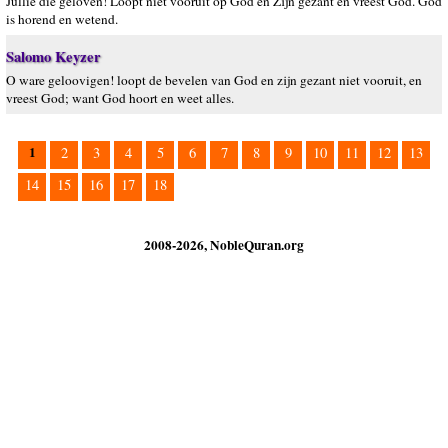
Jullie die geloven! Loopt niet vooruit op God en Zijn gezant en vreest God. God
is horend en wetend.
Salomo Keyzer
O ware geloovigen! loopt de bevelen van God en zijn gezant niet vooruit, en
vreest God; want God hoort en weet alles.
1
2
3
4
5
6
7
8
9
10
11
12
13
14
15
16
17
18
2008-2026, NobleQuran.org