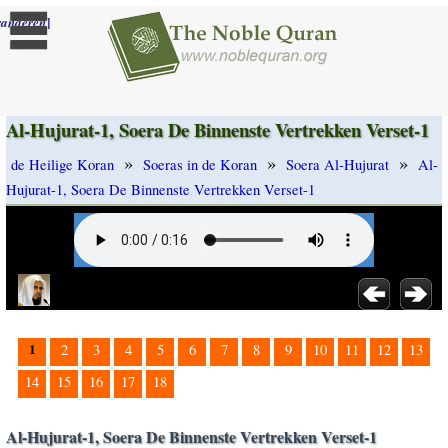
]
randeren
Al-Hujurat-1, Soera De Binnenste Vertrekken Verset-1
»
»
»
de Heilige Koran
Soeras in de Koran
Soera Al-Hujurat
Al-
Hujurat-1, Soera De Binnenste Vertrekken Verset-1
1
2
3
4
5
6
7
8
9
10
11
12
13
14
15
16
17
18
Al-Hujurat-1, Soera De Binnenste Vertrekken Verset-1