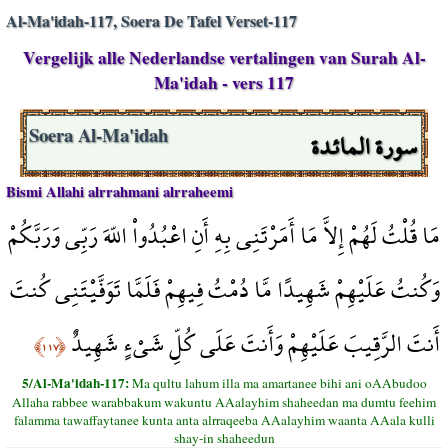
Al-Ma'idah-117, Soera De Tafel Verset-117
Vergelijk alle Nederlandse vertalingen van Surah Al-
Ma'idah - vers 117
سورة المائدة
Soera Al-Ma'idah
Bismi Allahi alrrahmani alrraheemi
مَا قُلْتُ لَهُمْ إِلاَّ مَا أَمَرْتَنِي بِهِ أَنِ اعْبُدُواْ اللّهَ رَبِّي وَرَبَّكُمْ
وَكُنتُ عَلَيْهِمْ شَهِيدًا مَّا دُمْتُ فِيهِمْ فَلَمَّا تَوَفَّيْتَنِي كُنتَ
أَنتَ الرَّقِيبَ عَلَيْهِمْ وَأَنتَ عَلَى كُلِّ شَيْءٍ شَهِيدٌ
﴿١١٧﴾
5/Al-Ma'idah-117:
Ma qultu lahum illa ma amartanee bihi ani oAAbudoo
Allaha rabbee warabbakum wakuntu AAalayhim shaheedan ma dumtu feehim
falamma tawaffaytanee kunta anta alrraqeeba AAalayhim waanta AAala kulli
shay-in shaheedun