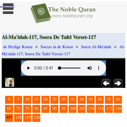
]
randeren
Al-Ma'idah-117, Soera De Tafel Verset-117
»
»
»
de Heilige Koran
Soeras in de Koran
Soera Al-Ma'idah
Al-
Ma'idah-117, Soera De Tafel Verset-117
0
5
10
15
20
25
30
35
40
45
50
55
60
65
70
75
80
85
90
95
100
105
110
114
115
116
117
118
119
120