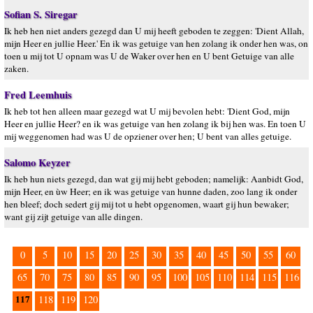
Sofian S. Siregar
Ik heb hen niet anders gezegd dan U mij heeft geboden te zeggen: 'Dient Allah,
mijn Heer en jullie Heer.' En ik was getuige van hen zolang ik onder hen was, on
toen u mij tot U opnam was U de Waker over hen en U bent Getuige van alle
zaken.
Fred Leemhuis
Ik heb tot hen alleen maar gezegd wat U mij bevolen hebt: 'Dient God, mijn
Heer en jullie Heer? en ik was getuige van hen zolang ik bij hen was. En toen U
mij weggenomen had was U de opziener over hen; U bent van alles getuige.
Salomo Keyzer
Ik heb hun niets gezegd, dan wat gij mij hebt geboden; namelijk: Aanbidt God,
mijn Heer, en ùw Heer; en ik was getuige van hunne daden, zoo lang ik onder
hen bleef; doch sedert gij mij tot u hebt opgenomen, waart gij hun bewaker;
want gij zijt getuige van alle dingen.
0
5
10
15
20
25
30
35
40
45
50
55
60
65
70
75
80
85
90
95
100
105
110
114
115
116
117
118
119
120