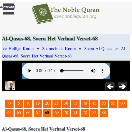
]
randeren
Al-Qasas-68, Soera Het Verhaal Verset-68
»
»
»
de Heilige Koran
Soeras in de Koran
Soera Al-Qasas
Al-
Qasas-68, Soera Het Verhaal Verset-68
0
5
10
15
20
25
30
35
40
45
50
55
60
68
65
65
66
67
69
70
71
78
83
88
Al-Qasas-68, Soera Het Verhaal Verset-68