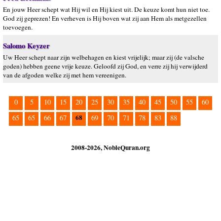
En jouw Heer schept wat Hij wil en Hij kiest uit. De keuze komt hun niet toe.
God zij geprezen! En verheven is Hij boven wat zij aan Hem als metgezellen
toevoegen.
Salomo Keyzer
Uw Heer schept naar zijn welbehagen en kiest vrijelijk; maar zij (de valsche
goden) hebben geene vrije keuze. Geloofd zij God, en verre zij hij verwijderd
van de afgoden welke zij met hem vereenigen.
0
5
10
15
20
25
30
35
40
45
50
55
60
68
65
65
66
67
69
70
71
78
83
88
2008-2026, NobleQuran.org