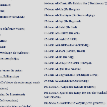
86-Soera Ath-Thariq (De Heldere Ster ("Nachtkomer")
ohammed)
87-Soera Al-A'la (De Hoogste)
cces)
88-Soera Al-Ghashiyah (De Overweldiging)
Binnenste Vertrekken)
89-Soera Al-Fajr (De Dageraad)
90-Soera Al-Balad (De Stad)
De Schiftende Winden)
91-Soera Ash-Shams (De Zon)
)
92-Soera Al-Layl (De Nacht)
erren)
93-Soera Adh-Dhuha (De Voormiddag)
Maan)
94-Soera Al-sharh (Soelaas, Troost)
Weldadige, de Weldoener)
95-Soera At-Tin (De Vijg)
 Onvermijdelijke)
96-Soera Al-'Alaq (De Klonter (Embryo))
)
97-Soera Al-Qadr (Het Noodlot)
 Vrouw die pleitte)
98-Soera Al-Bayyinah (Het (duidelijke) Bewijs)
s, Ballingschap)
99-Soera Az-Zalzalah (De Aardbeving)
(De Vrouw die ondervraagd werd)
100-Soera Al-'Adiyat (De Renners (Paarden))
ederen)
101-Soera Al-Qari'ah (De Ramp, Het Uur der Waarhei
jdag, De Bijeenkomst)
des Oordeels))
De Hypocrieten)
102-Soera At-Takathur (De Vergaring (van goederen))
derzijdse Winst en Verlies)