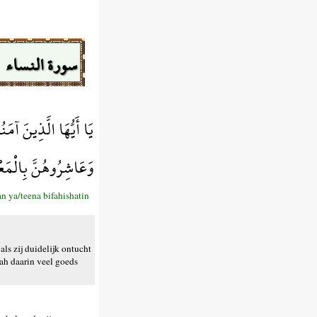
سورة النساء
يَا أَيُّهَا الَّذِينَ آمَ
وَعَاشِرُوهُنَّ بِالْمَع
 ya/teena bifahishatin
ls zij duidelijk ontucht
lah daarin veel goeds