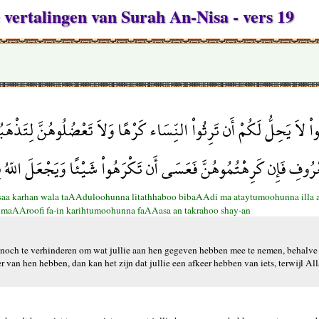
 vertalingen van Surah An-Nisa - vers 19
نُواْ لاَ يَحِلُّ لَكُمْ أَن تَرِثُواْ النِّسَاء كَرْهًا وَلاَ تَعْضُلُوهُنَّ لِتَذْهَبُ
ْرُوفِ فَإِن كَرِهْتُمُوهُنَّ فَعَسَى أَن تَكْرَهُواْ شَيْئًا وَيَجْعَلَ اللّهُ 
isaa karhan wala taAAduloohunna litathhaboo bibaAAdi ma ataytumoohunna illa an
maAAroofi fa-in karihtumoohunna faAAasa an takrahoo shay-an
n, noch te verhinderen om wat jullie aan hen gegeven hebben mee te nemen, behalve a
 van hen hebben, dan kan het zijn dat jullie een afkeer hebben van iets, terwijl Al