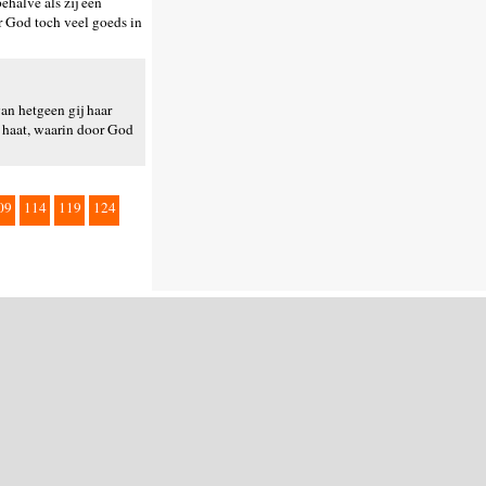
ehalve als zij een
r God toch veel goeds in
an hetgeen gij haar
s haat, waarin door God
09
114
119
124