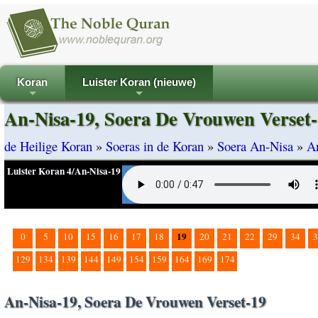
Koran
Luister Koran (nieuwe)
+
+
An-Nisa-19, Soera De Vrouwen Verset
de Heilige Koran
»
Soeras in de Koran
»
Soera An-Nisa
»
A
Luister Koran 4/An-Nisa-19
19
0
5
10
15
16
17
18
20
21
22
29
34
3
129
134
139
144
149
154
159
164
169
174
An-Nisa-19, Soera De Vrouwen Verset-19