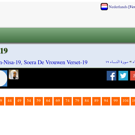
[
Nederlands
Ve
-19
سورة النساء ١٩
»
ء
n-Nisa-19, Soera De Vrouwen Verset-19
9
44
49
54
59
64
69
74
79
84
89
94
99
104
1