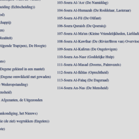
103-Soera Al-'Asr (De Namiddag)
eiding (Echtscheiding))
104-Soera Al-Humazah (De Roddelaar, Lasteraar)
od)
105-Soera Al-Fil (De Olifant)
happij)
106-Soera Quraish (De Qoeraisj)
en)
107-Soera Al-Ma'un (Kleine Vriendelijkheden, Liefdad
ealiteit)
108-Soera Al-Kawthar (De (Rivier/Bron van) Overvloe
tijgende Trap(pen), De Hoogte)
109-Soera Al-Kafirun (De Ongelovigen)
110-Soera An-Nasr (Goddelijke Hulp)
nns)
111-Soera Al-Masad (Doorns, Palmvezels)
egene gekleed in een mantel)
112-Soera Al-Ikhlas (Oprechtheid)
 (Degene omwikkeld met gewaden)
113-Soera Al-Falaq (De Dageraad)
 Wederopstanding)
114-Soera An-Nas (De Mensheid)
ensheid)
 Afgezanten, de Uitgezonden
nkondiging, het Nieuws)
die (de ziel) wegrukken (Engelen))
ste)