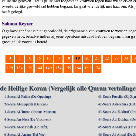
Jullie die geloven! Het is jullie niet toegestaan vrouwen tegen haar wil te erven 
overduidelijke gruweldaad hebben begaan. En gaat vriendelijk met haar om. Als ju
heeft gelegd.
Salomo Keyzer
O geloovigen! het is niet geoorloofd, de erfgenamen van vrouwen te worden, tegen
gegeven hebt, behalve indien zij eene openbare misdaad hebben begaan; maar ga goe
groot geluk voor u is bereid.
19
0
5
10
15
16
17
18
20
21
22
29
34
3
129
134
139
144
149
154
159
164
169
174
de Heilige Koran (Vergelijk alle Quran vertalinge
1-Soera Al-Fatiha (De Opening)
41-Soera Fussilat (Zij Zij
2-Soera Al-Baqarah (De Koe)
42-Soera Ash-Shura (Het
3-Soera Al-'Imran (Imrans Mensen)
43-Soera Az-Zukhruf (Pra
4-Soera An-Nisa (De Vrouwen)
44-Soera Ad-Dukhan (De
5-Soera Al-Ma'idah (De Tafel)
45-Soera Al-Jathiya (De 
6-Soera Al-An'am (Het Vee)
46-Soera Al-Ahqaf (De Z