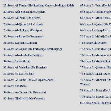
25-Soera Al-Furqan (Het Reddend Onderscheidingsmiddel)
65-Soera At-Talaq (De Sch
26-Soera Ash-Shu'ara (De Dichters)
66-Soera At-Tahrim (Verb
27-Soera An-Naml (De Mieren)
67-Soera Al-Mulk (Heersc
28-Soera Al-Qasas (Het Verhaal)
68-Soera Al-Qalam (De P
29-Soera Al-'Ankabut (De Spin)
69-Soera Al-Haqqah (De R
30-Soera Ar-Rum (De Romeinen)
70-Soera Al-Ma'arij (De S
31-Soera Luqman (Luqman)
71-Soera Nuh (Noach)
32-Soera As-Sajdah (De Eerbiedige Neerbuiging)
72-Soera Al-Jinn (De Dji
33-Soera Al-Ahzab (De Partijen)
73-Soera Al-Muzzammil (D
34-Soera Saba (Sheba)
74-Soera Al-Muddaththir
35-Soera Al-Mala'ikah (De Engelen)
75-Soera Al-Qiyamah (De
36-Soera Ya-Sin (Ya Sin)
76-Soera Al-Insan (De M
37-Soera As-Saffat (De Zich Opstellenden)
77-Soera Al-Mursalat (De
Winden)
38-Soera Sad (Sad)
78-Soera An-Naba (De Aa
39-Soera Az-Zumar (De Drommen)
79-Soera An-Nazi'at (Zij 
40-Soera Ghafir (Hij Die Vergeeft)
80-Soera Abasa (Hij Fron