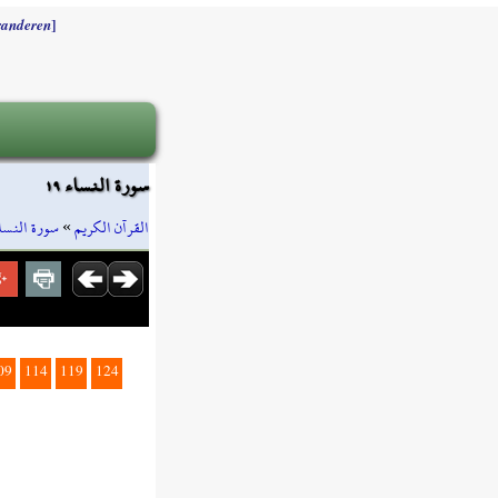
]
randeren
سورة النساء ١٩
سورة النسا
»
القرآن الكريم
09
114
119
124