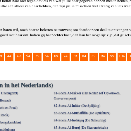
en houdt haar niet tegen om iets van wat jullie haar gegeven hebben mee te nemen, b
llie een afkeer van haar hebben, dan zijn jullie misschien wel afkerig van iets waa
 haren wil, noch haar te beletten te trouwen; om daardoor een deel te ontvangen v
d met haar om. Indien gij haar echter haat, dan kan het mogelijk zijn, dat gij iet
9
44
49
54
59
64
69
74
79
84
89
94
99
104
1
n in het Nederlands)
n Uiteengezet)
81-Soera At-Takwir (Het Rollen (of Opvouwen,
Omverwerpen))
 Beraad)
82-Soera Al-Infitar (De Splijting)
cht en Praal)
83-Soera Al-Muthaffifin (De Oplichters)
 Rook)
84-Soera Al-Inshiqaq (De Scheuring)
Neergeknielden)
85-Soera Al-Buruj (De Sterrenstelsels)
andduinen)