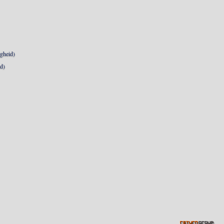
igheid)
d)