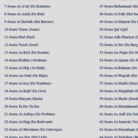
7-Soera Al-A'raf (De Kantelen)
47-Soera Muhammad (M
8-Soera Al-Anfal (De Buit)
48-Soera Al-Fath (Het Su
9-Soera At-Tawbah (Het Berouw)
49-Soera Al-Hujurat (De 
10-Soera Yunus (Jonas)
50-Soera Qaf (Qaf)
11-Soera Hud (Hud)
51-Soera Adh-Dhariyat (
12-Soera Yusuf (Jozef)
52-Soera At-Tur (De Berg
13-Soera Ar-Ra'd (De Donder)
53-Soera An-Najm (De St
14-Soera Ibrahim (Abraham)
54-Soera Al-Qamar (De 
15-Soera Al-Hijr (Al-Hidjr)
55-Soera Ar-Rahman (De 
16-Soera An-Nahl (De Bijen)
56-Soera Al-Waqi'ah (Het
17-Soera Al-Isra (De Nachtreis)
57-Soera Al-Hadid (IJzer
18-Soera Al-Kahf (De Grot)
58-Soera Al-Mujadilah (De
19-Soera Maryam (Maria)
59-Soera Al-Hashr (Exodu
20-Soera Ta-Ha (Ta Ha)
60-Soera Al-Mumtahanah 
21-Soera Al-Anbiya (De Profeten)
61-Soera As-Saff (De Gel
22-Soera Al-Hajj (De Bedevaart)
62-Soera Al-Jumu'ah (Vri
23-Soera Al-Mu'minun (De Gelovigen)
63-Soera Al-Munafiqun (
24-Soera An-Nur (Het Licht)
64-Soera At-Taghabun (We