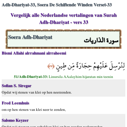
Adh-Dhariyat-33, Soera De Schiftende Winden Verset-33
Vergelijk alle Nederlandse vertalingen van Surah
Adh-Dhariyat - vers 33
سورة الذاريات
Soera Adh-Dhariyat
Bismi Allahi alrrahmani alrraheemi
لِنُرْسِلَ عَلَيْهِمْ حِجَارَةً مِّن طِينٍ
﴿٣٣﴾
51/Adh-Dhariyat-33:
Linursila AAalayhim hijaratan min teenin
Sofian S. Siregar
Opdat wij stenen van klei op hen neerzenden.
Fred Leemhuis
om op hen stenen van klei neer te zenden,
Salomo Keyzer
Opdat wij steenen van gebakken klei op hen zouden nederzenden.