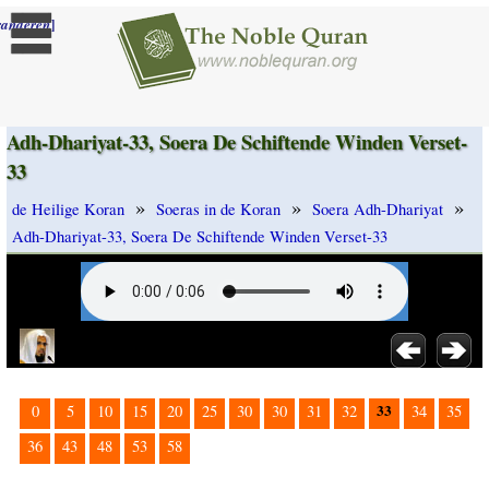
]
randeren
Adh-Dhariyat-33, Soera De Schiftende Winden Verset-
33
»
»
»
de Heilige Koran
Soeras in de Koran
Soera Adh-Dhariyat
Adh-Dhariyat-33, Soera De Schiftende Winden Verset-33
33
0
5
10
15
20
25
30
30
31
32
34
35
36
43
48
53
58