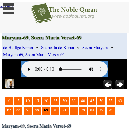
]
randeren
Maryam-69, Soera Maria Verset-69
»
»
»
de Heilige Koran
Soeras in de Koran
Soera Maryam
Maryam-69, Soera Maria Verset-69
0
5
10
15
20
25
30
35
40
45
50
55
60
69
65
66
67
68
70
71
72
79
84
89
94
Maryam-69, Soera Maria Verset-69