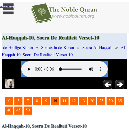
]
randeren
Al-Haqqah-10, Soera De Realiteit Verset-10
»
»
»
de Heilige Koran
Soeras in de Koran
Soera Al-Haqqah
Al-
Haqqah-10, Soera De Realiteit Verset-10
10
0
5
7
8
9
11
12
13
20
25
30
35
40
45
50
Al-Haqqah-10, Soera De Realiteit Verset-10