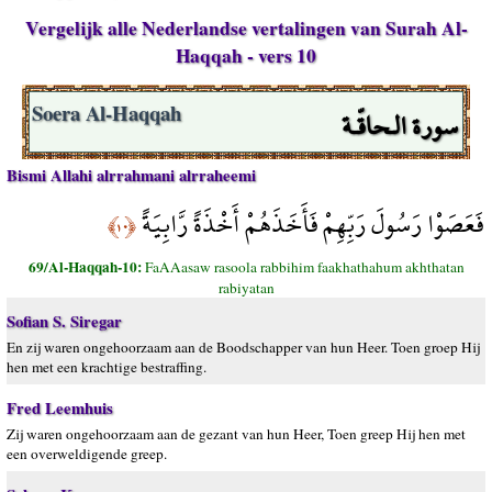
Vergelijk alle Nederlandse vertalingen van Surah Al-
Haqqah - vers 10
سورة الـحاقّـة
Soera Al-Haqqah
Bismi Allahi alrrahmani alrraheemi
فَعَصَوْا رَسُولَ رَبِّهِمْ فَأَخَذَهُمْ أَخْذَةً رَّابِيَةً
﴿١٠﴾
69/Al-Haqqah-10:
FaAAasaw rasoola rabbihim faakhathahum akhthatan
rabiyatan
Sofian S. Siregar
En zij waren ongehoorzaam aan de Boodschapper van hun Heer. Toen groep Hij
hen met een krachtige bestraffing.
Fred Leemhuis
Zij waren ongehoorzaam aan de gezant van hun Heer, Toen greep Hij hen met
een overweldigende greep.