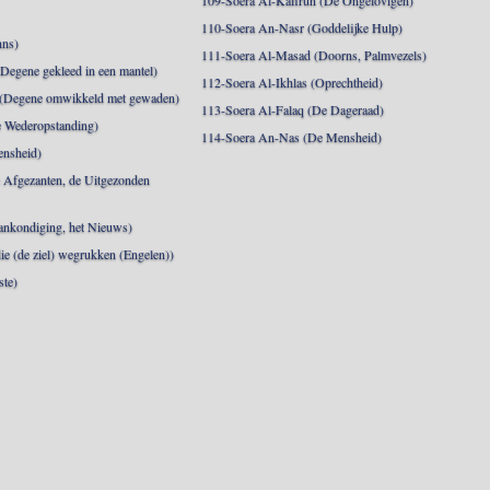
109-Soera Al-Kafirun (De Ongelovigen)
110-Soera An-Nasr (Goddelijke Hulp)
nns)
111-Soera Al-Masad (Doorns, Palmvezels)
egene gekleed in een mantel)
112-Soera Al-Ikhlas (Oprechtheid)
 (Degene omwikkeld met gewaden)
113-Soera Al-Falaq (De Dageraad)
 Wederopstanding)
114-Soera An-Nas (De Mensheid)
ensheid)
 Afgezanten, de Uitgezonden
nkondiging, het Nieuws)
die (de ziel) wegrukken (Engelen))
ste)