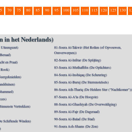
5
70
75
80
85
90
95
100
105
110
115
120
125
130
1
n in het Nederlands)
n Uiteengezet)
81-Soera At-Takwir (Het Rollen (of Opvouwen,
Omverwerpen))
 Beraad)
82-Soera Al-Infitar (De Splijting)
cht en Praal)
83-Soera Al-Muthaffifin (De Oplichters)
 Rook)
84-Soera Al-Inshiqaq (De Scheuring)
Neergeknielden)
85-Soera Al-Buruj (De Sterrenstelsels)
andduinen)
86-Soera Ath-Thariq (De Heldere Ster ("Nachtkomer")
ohammed)
87-Soera Al-A'la (De Hoogste)
cces)
88-Soera Al-Ghashiyah (De Overweldiging)
Binnenste Vertrekken)
89-Soera Al-Fajr (De Dageraad)
90-Soera Al-Balad (De Stad)
De Schiftende Winden)
91-Soera Ash-Shams (De Zon)
)