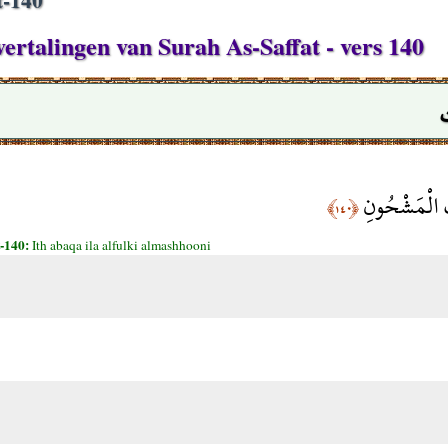
vertalingen van Surah As-Saffat - vers 140
ْكِ الْمَشْحُونِ
﴿١٤٠﴾
t-140:
Ith abaqa ila alfulki almashhooni