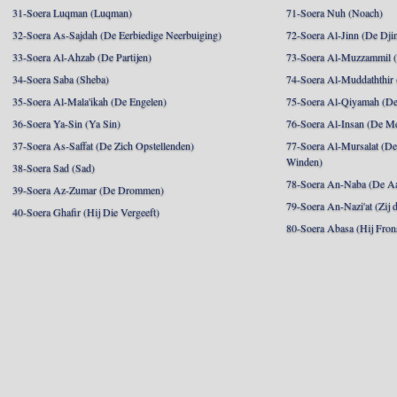
31-Soera Luqman (Luqman)
71-Soera Nuh (Noach)
32-Soera As-Sajdah (De Eerbiedige Neerbuiging)
72-Soera Al-Jinn (De Dji
33-Soera Al-Ahzab (De Partijen)
73-Soera Al-Muzzammil (D
34-Soera Saba (Sheba)
74-Soera Al-Muddaththir
35-Soera Al-Mala'ikah (De Engelen)
75-Soera Al-Qiyamah (De
36-Soera Ya-Sin (Ya Sin)
76-Soera Al-Insan (De M
37-Soera As-Saffat (De Zich Opstellenden)
77-Soera Al-Mursalat (De
Winden)
38-Soera Sad (Sad)
78-Soera An-Naba (De Aa
39-Soera Az-Zumar (De Drommen)
79-Soera An-Nazi'at (Zij 
40-Soera Ghafir (Hij Die Vergeeft)
80-Soera Abasa (Hij Fron