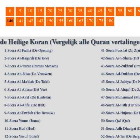
0
5
10
15
20
25
30
35
40
45
50
55
60
6
140
141
142
143
150
155
160
165
170
175
180
de Heilige Koran (Vergelijk alle Quran vertalinge
1-Soera Al-Fatiha (De Opening)
41-Soera Fussilat (Zij Zij
2-Soera Al-Baqarah (De Koe)
42-Soera Ash-Shura (Het
3-Soera Al-'Imran (Imrans Mensen)
43-Soera Az-Zukhruf (Pra
4-Soera An-Nisa (De Vrouwen)
44-Soera Ad-Dukhan (De
5-Soera Al-Ma'idah (De Tafel)
45-Soera Al-Jathiya (De 
6-Soera Al-An'am (Het Vee)
46-Soera Al-Ahqaf (De Z
7-Soera Al-A'raf (De Kantelen)
47-Soera Muhammad (M
8-Soera Al-Anfal (De Buit)
48-Soera Al-Fath (Het Su
9-Soera At-Tawbah (Het Berouw)
49-Soera Al-Hujurat (De 
10-Soera Yunus (Jonas)
50-Soera Qaf (Qaf)
11-Soera Hud (Hud)
51-Soera Adh-Dhariyat (
12-Soera Yusuf (Jozef)
52-Soera At-Tur (De Berg