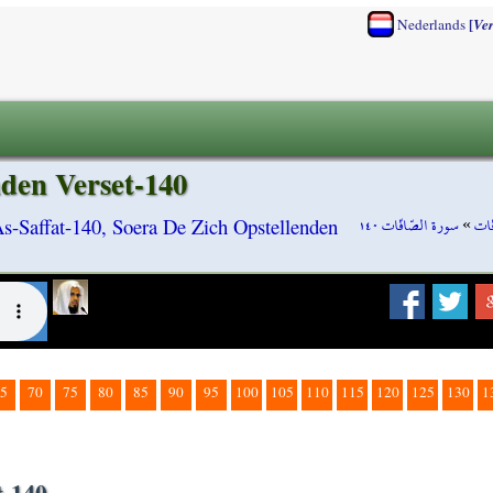
[
Nederlands
Ve
nden Verset-140
سورة الصّافّات ١٤٠
»
ّات
s-Saffat-140, Soera De Zich Opstellenden
5
70
75
80
85
90
95
100
105
110
115
120
125
130
1
t-140