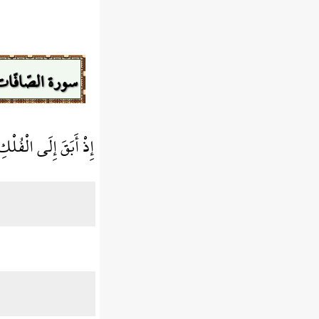
سورة الصّافّات
إِذْ أَبَقَ إِلَى الْفُل