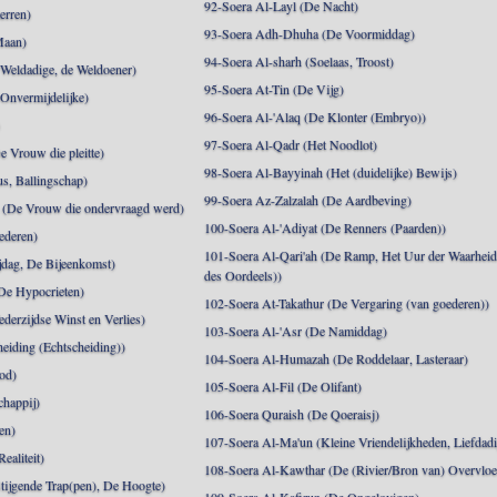
92-Soera Al-Layl (De Nacht)
erren)
93-Soera Adh-Dhuha (De Voormiddag)
Maan)
94-Soera Al-sharh (Soelaas, Troost)
Weldadige, de Weldoener)
95-Soera At-Tin (De Vijg)
 Onvermijdelijke)
96-Soera Al-'Alaq (De Klonter (Embryo))
)
97-Soera Al-Qadr (Het Noodlot)
 Vrouw die pleitte)
98-Soera Al-Bayyinah (Het (duidelijke) Bewijs)
s, Ballingschap)
99-Soera Az-Zalzalah (De Aardbeving)
(De Vrouw die ondervraagd werd)
100-Soera Al-'Adiyat (De Renners (Paarden))
ederen)
101-Soera Al-Qari'ah (De Ramp, Het Uur der Waarhei
jdag, De Bijeenkomst)
des Oordeels))
De Hypocrieten)
102-Soera At-Takathur (De Vergaring (van goederen))
derzijdse Winst en Verlies)
103-Soera Al-'Asr (De Namiddag)
eiding (Echtscheiding))
104-Soera Al-Humazah (De Roddelaar, Lasteraar)
od)
105-Soera Al-Fil (De Olifant)
happij)
106-Soera Quraish (De Qoeraisj)
en)
107-Soera Al-Ma'un (Kleine Vriendelijkheden, Liefdad
ealiteit)
108-Soera Al-Kawthar (De (Rivier/Bron van) Overvloe
tijgende Trap(pen), De Hoogte)