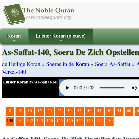
Koran
Luister Koran (nieuwe)
+
+
As-Saffat-140, Soera De Zich Opstelle
de Heilige Koran
»
Soeras in de Koran
»
Soera As-Saffat
»
A
Verset-140
Luister Koran 37/As-Saffat-140
0
5
10
15
20
25
30
35
40
45
50
55
60
6
140
141
142
143
150
155
160
165
170
175
180
As-Saffat-140, Soera De Zich Opstellenden Verse