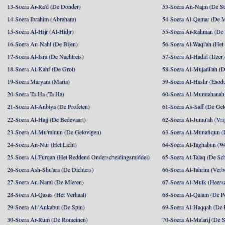
13-Soera Ar-Ra'd (De Donder)
53-Soera An-Najm (De St
14-Soera Ibrahim (Abraham)
54-Soera Al-Qamar (De 
15-Soera Al-Hijr (Al-Hidjr)
55-Soera Ar-Rahman (De 
16-Soera An-Nahl (De Bijen)
56-Soera Al-Waqi'ah (Het
17-Soera Al-Isra (De Nachtreis)
57-Soera Al-Hadid (IJzer
18-Soera Al-Kahf (De Grot)
58-Soera Al-Mujadilah (De
19-Soera Maryam (Maria)
59-Soera Al-Hashr (Exodu
20-Soera Ta-Ha (Ta Ha)
60-Soera Al-Mumtahanah 
21-Soera Al-Anbiya (De Profeten)
61-Soera As-Saff (De Gel
22-Soera Al-Hajj (De Bedevaart)
62-Soera Al-Jumu'ah (Vri
23-Soera Al-Mu'minun (De Gelovigen)
63-Soera Al-Munafiqun (
24-Soera An-Nur (Het Licht)
64-Soera At-Taghabun (We
25-Soera Al-Furqan (Het Reddend Onderscheidingsmiddel)
65-Soera At-Talaq (De Sch
26-Soera Ash-Shu'ara (De Dichters)
66-Soera At-Tahrim (Verb
27-Soera An-Naml (De Mieren)
67-Soera Al-Mulk (Heersc
28-Soera Al-Qasas (Het Verhaal)
68-Soera Al-Qalam (De P
29-Soera Al-'Ankabut (De Spin)
69-Soera Al-Haqqah (De R
30-Soera Ar-Rum (De Romeinen)
70-Soera Al-Ma'arij (De S