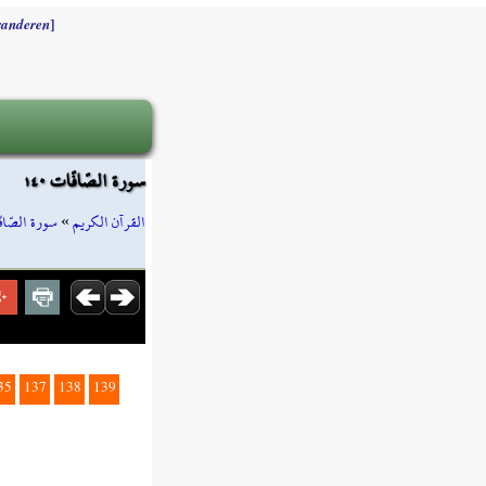
]
randeren
سورة الصّافّات ١٤٠
سورة الصّاف
»
القرآن الكريم
35
137
138
139