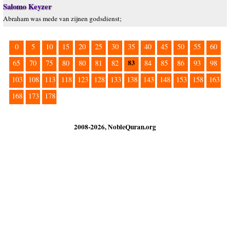
Salomo Keyzer
Abraham was mede van zijnen godsdienst;
0
5
10
15
20
25
30
35
40
45
50
55
60
83
65
70
75
80
80
81
82
84
85
86
93
98
103
108
113
118
123
128
133
138
143
148
153
158
163
168
173
178
2008-2026, NobleQuran.org