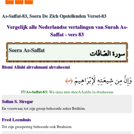
As-Saffat-83, Soera De Zich Opstellenden Verset-83
Vergelijk alle Nederlandse vertalingen van Surah As-
Saffat - vers 83
سورة الصّافّات
Soera As-Saffat
Bismi Allahi alrrahmani alrraheemi
وَإِنَّ مِن شِيعَتِهِ لَإِبْرَاهِيمَ
﴿٨٣﴾
37/As-Saffat-83:
Wa-inna min sheeAAatihi la-ibraheema
Sofian S. Siregar
En voorwaar, tot zijn groep behoorde zeker Ibrâhîm.
Fred Leemhuis
Tot zijn groepering behoorde ook Ibrahiem.