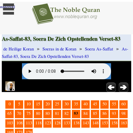
]
randeren
As-Saffat-83, Soera De Zich Opstellenden Verset-83
»
»
»
de Heilige Koran
Soeras in de Koran
Soera As-Saffat
As-
Saffat-83, Soera De Zich Opstellenden Verset-83
0
5
10
15
20
25
30
35
40
45
50
55
60
83
65
70
75
80
80
81
82
84
85
86
93
98
103
108
113
118
123
128
133
138
143
148
153
158
163
168
173
178