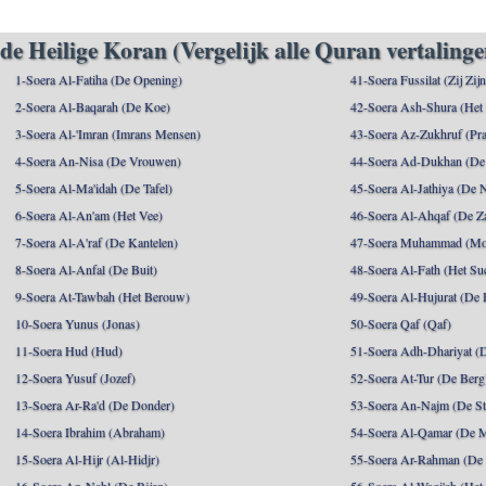
de Heilige Koran (Vergelijk alle Quran vertalinge
1-Soera Al-Fatiha (De Opening)
41-Soera Fussilat (Zij Zij
2-Soera Al-Baqarah (De Koe)
42-Soera Ash-Shura (Het
3-Soera Al-'Imran (Imrans Mensen)
43-Soera Az-Zukhruf (Pra
4-Soera An-Nisa (De Vrouwen)
44-Soera Ad-Dukhan (De
5-Soera Al-Ma'idah (De Tafel)
45-Soera Al-Jathiya (De 
6-Soera Al-An'am (Het Vee)
46-Soera Al-Ahqaf (De Z
7-Soera Al-A'raf (De Kantelen)
47-Soera Muhammad (M
8-Soera Al-Anfal (De Buit)
48-Soera Al-Fath (Het Su
9-Soera At-Tawbah (Het Berouw)
49-Soera Al-Hujurat (De 
10-Soera Yunus (Jonas)
50-Soera Qaf (Qaf)
11-Soera Hud (Hud)
51-Soera Adh-Dhariyat (
12-Soera Yusuf (Jozef)
52-Soera At-Tur (De Berg
13-Soera Ar-Ra'd (De Donder)
53-Soera An-Najm (De St
14-Soera Ibrahim (Abraham)
54-Soera Al-Qamar (De 
15-Soera Al-Hijr (Al-Hidjr)
55-Soera Ar-Rahman (De 