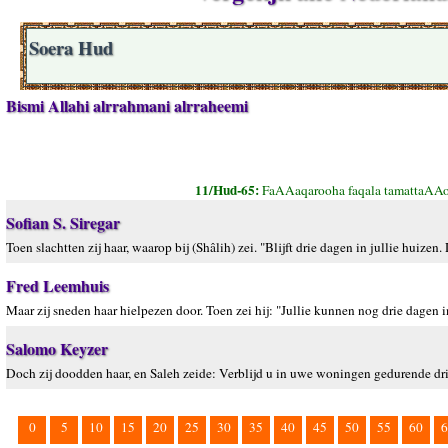
Soera Hud
Bismi Allahi alrrahmani alrraheemi
11/Hud-65:
FaAAaqarooha faqala tamattaAAo
Sofian S. Siregar
Toen slachtten zij haar, waarop bij (Shâlih) zei. "Blijft drie dagen in jullie huiz
Fred Leemhuis
Maar zij sneden haar hielpezen door. Toen zei hij: "Jullie kunnen nog drie dagen 
Salomo Keyzer
Doch zij doodden haar, en Saleh zeide: Verblijd u in uwe woningen gedurende dri
0
5
10
15
20
25
30
35
40
45
50
55
60
6