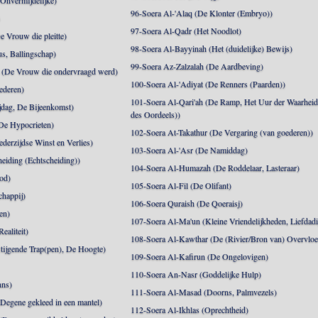
 Onvermijdelijke)
96-Soera Al-'Alaq (De Klonter (Embryo))
)
97-Soera Al-Qadr (Het Noodlot)
 Vrouw die pleitte)
98-Soera Al-Bayyinah (Het (duidelijke) Bewijs)
s, Ballingschap)
99-Soera Az-Zalzalah (De Aardbeving)
(De Vrouw die ondervraagd werd)
100-Soera Al-'Adiyat (De Renners (Paarden))
ederen)
101-Soera Al-Qari'ah (De Ramp, Het Uur der Waarhei
jdag, De Bijeenkomst)
des Oordeels))
De Hypocrieten)
102-Soera At-Takathur (De Vergaring (van goederen))
derzijdse Winst en Verlies)
103-Soera Al-'Asr (De Namiddag)
eiding (Echtscheiding))
104-Soera Al-Humazah (De Roddelaar, Lasteraar)
od)
105-Soera Al-Fil (De Olifant)
happij)
106-Soera Quraish (De Qoeraisj)
en)
107-Soera Al-Ma'un (Kleine Vriendelijkheden, Liefdad
ealiteit)
108-Soera Al-Kawthar (De (Rivier/Bron van) Overvloe
tijgende Trap(pen), De Hoogte)
109-Soera Al-Kafirun (De Ongelovigen)
110-Soera An-Nasr (Goddelijke Hulp)
nns)
111-Soera Al-Masad (Doorns, Palmvezels)
egene gekleed in een mantel)
112-Soera Al-Ikhlas (Oprechtheid)