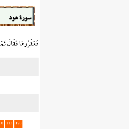
سورة هود
فَعَقَرُوهَا فَقَالَ تَمَ
10
115
120