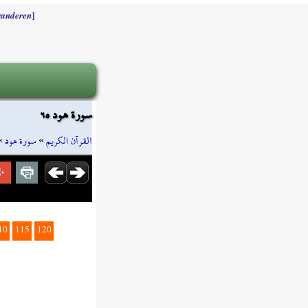
]
randeren
سورة هود ٦٥
»
سورة هود
»
القرآن الكريم
10
115
120