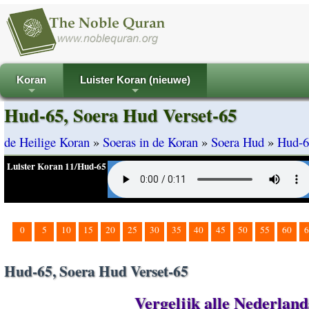
Koran
Luister Koran (nieuwe)
+
+
Hud-65, Soera Hud Verset-65
de Heilige Koran
»
Soeras in de Koran
»
Soera Hud
»
Hud-6
Luister Koran 11/Hud-65
0
5
10
15
20
25
30
35
40
45
50
55
60
6
Hud-65, Soera Hud Verset-65
Vergelijk alle Nederland