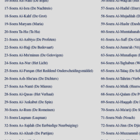
16-Soera An-Nahl (De Bijen)
56-Soera Al-Waqi'ah (Het
17-Soera Al-Isra (De Nachtreis)
57-Soera Al-Hadid (IJzer
18-Soera Al-Kahf (De Grot)
58-Soera Al-Mujadilah (De
19-Soera Maryam (Maria)
59-Soera Al-Hashr (Exodu
20-Soera Ta-Ha (Ta Ha)
60-Soera Al-Mumtahanah 
21-Soera Al-Anbiya (De Profeten)
61-Soera As-Saff (De Gel
22-Soera Al-Hajj (De Bedevaart)
62-Soera Al-Jumu'ah (Vri
23-Soera Al-Mu'minun (De Gelovigen)
63-Soera Al-Munafiqun (
24-Soera An-Nur (Het Licht)
64-Soera At-Taghabun (We
25-Soera Al-Furqan (Het Reddend Onderscheidingsmiddel)
65-Soera At-Talaq (De Sch
26-Soera Ash-Shu'ara (De Dichters)
66-Soera At-Tahrim (Verb
27-Soera An-Naml (De Mieren)
67-Soera Al-Mulk (Heersc
28-Soera Al-Qasas (Het Verhaal)
68-Soera Al-Qalam (De P
29-Soera Al-'Ankabut (De Spin)
69-Soera Al-Haqqah (De R
30-Soera Ar-Rum (De Romeinen)
70-Soera Al-Ma'arij (De S
31-Soera Luqman (Luqman)
71-Soera Nuh (Noach)
32-Soera As-Sajdah (De Eerbiedige Neerbuiging)
72-Soera Al-Jinn (De Dji
33-Soera Al-Ahzab (De Partijen)
73-Soera Al-Muzzammil (D