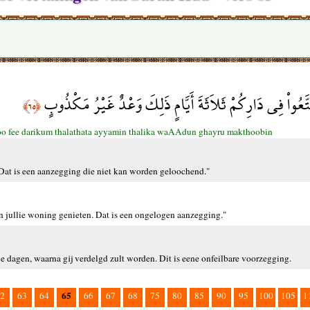
تَّعُواْ فِي دَارِكُمْ ثَلاَثَةَ أَيَّامٍ ذَلِكَ وَعْدٌ غَيْرُ مَكْذُوبٍ
﴿٦٥﴾
o fee darikum thalathata ayyamin thalika waAAdun ghayru makthoobin
en. Dat is een aanzegging die niet kan worden geloochend."
in jullie woning genieten. Dat is een ongelogen aanzegging."
e dagen, waarna gij verdelgd zult worden. Dit is eene onfeilbare voorzegging.
65
2
63
64
66
67
68
75
80
85
90
95
100
105
1