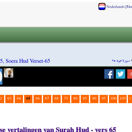
[
Nederlands
Ve
سورة هود ٦٥
5, Soera Hud Verset-65
65
2
63
64
66
67
68
75
80
85
90
95
100
105
1
se vertalingen van Surah Hud - vers 65