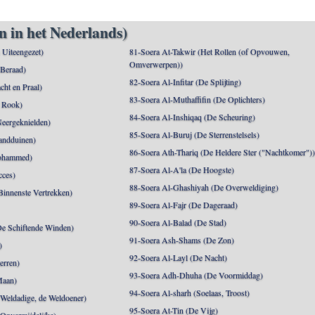
n in het Nederlands)
n Uiteengezet)
81-Soera At-Takwir (Het Rollen (of Opvouwen,
Omverwerpen))
 Beraad)
82-Soera Al-Infitar (De Splijting)
cht en Praal)
83-Soera Al-Muthaffifin (De Oplichters)
 Rook)
84-Soera Al-Inshiqaq (De Scheuring)
Neergeknielden)
85-Soera Al-Buruj (De Sterrenstelsels)
andduinen)
86-Soera Ath-Thariq (De Heldere Ster ("Nachtkomer")
ohammed)
87-Soera Al-A'la (De Hoogste)
cces)
88-Soera Al-Ghashiyah (De Overweldiging)
Binnenste Vertrekken)
89-Soera Al-Fajr (De Dageraad)
90-Soera Al-Balad (De Stad)
De Schiftende Winden)
91-Soera Ash-Shams (De Zon)
)
92-Soera Al-Layl (De Nacht)
erren)
93-Soera Adh-Dhuha (De Voormiddag)
Maan)
94-Soera Al-sharh (Soelaas, Troost)
Weldadige, de Weldoener)
95-Soera At-Tin (De Vijg)