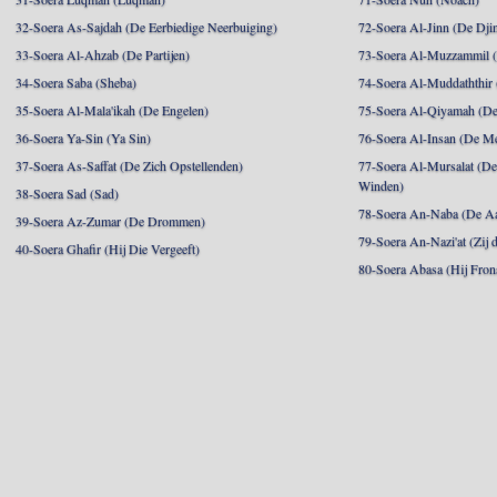
32-Soera As-Sajdah (De Eerbiedige Neerbuiging)
72-Soera Al-Jinn (De Dji
33-Soera Al-Ahzab (De Partijen)
73-Soera Al-Muzzammil (D
34-Soera Saba (Sheba)
74-Soera Al-Muddaththir
35-Soera Al-Mala'ikah (De Engelen)
75-Soera Al-Qiyamah (De
36-Soera Ya-Sin (Ya Sin)
76-Soera Al-Insan (De M
37-Soera As-Saffat (De Zich Opstellenden)
77-Soera Al-Mursalat (De
Winden)
38-Soera Sad (Sad)
78-Soera An-Naba (De Aa
39-Soera Az-Zumar (De Drommen)
79-Soera An-Nazi'at (Zij 
40-Soera Ghafir (Hij Die Vergeeft)
80-Soera Abasa (Hij Fron