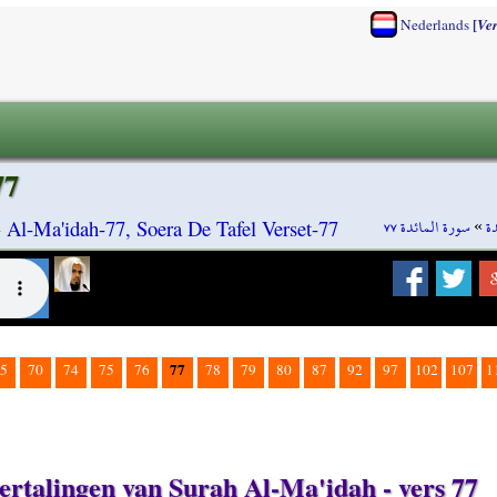
[
Nederlands
Ve
77
سورة المائدة ٧٧
»
ة
»
Al-Ma'idah-77, Soera De Tafel Verset-77
77
5
70
74
75
76
78
79
80
87
92
97
102
107
1
vertalingen van Surah Al-Ma'idah - vers 77