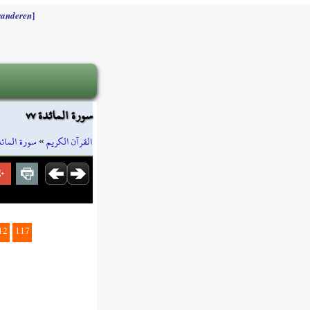
]
randeren
سورة المائدة ٧٧
سورة المائد
»
القرآن الكريم
12
117