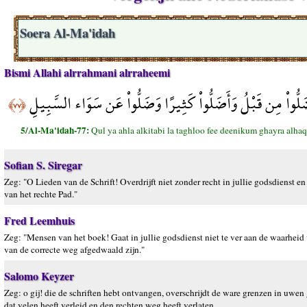
Soera Al-Ma'idah
Bismi Allahi alrrahmani alrraheemi
ْ ضَلُّواْ مِن قَبْلُ وَأَضَلُّواْ كَثِيرًا وَضَلُّواْ عَن سَوَاء السَّبِيلِ
﴿٧٧﴾
5/Al-Ma'idah-77:
Qul ya ahla alkitabi la taghloo fee deenikum ghayra al
Sofian S. Siregar
Zeg: "O Lieden van de Schrift! Overdrijft niet zonder recht in jullie godsdienst 
van het rechte Pad."
Fred Leemhuis
Zeg: "Mensen van het boek! Gaat in jullie godsdienst niet te ver aan de waarheid
van de correcte weg afgedwaald zijn."
Salomo Keyzer
Zeg: o gij! die de schriften hebt ontvangen, overschrijdt de ware grenzen in uwen
dat velen heeft verleid en den rechten weg heeft verlaten.