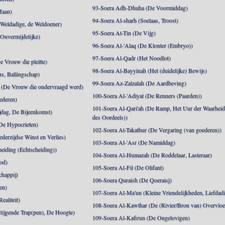
93-Soera Adh-Dhuha (De Voormiddag)
Maan)
94-Soera Al-sharh (Soelaas, Troost)
Weldadige, de Weldoener)
95-Soera At-Tin (De Vijg)
 Onvermijdelijke)
96-Soera Al-'Alaq (De Klonter (Embryo))
)
97-Soera Al-Qadr (Het Noodlot)
 Vrouw die pleitte)
98-Soera Al-Bayyinah (Het (duidelijke) Bewijs)
s, Ballingschap)
99-Soera Az-Zalzalah (De Aardbeving)
(De Vrouw die ondervraagd werd)
100-Soera Al-'Adiyat (De Renners (Paarden))
ederen)
101-Soera Al-Qari'ah (De Ramp, Het Uur der Waarhei
jdag, De Bijeenkomst)
des Oordeels))
De Hypocrieten)
102-Soera At-Takathur (De Vergaring (van goederen))
derzijdse Winst en Verlies)
103-Soera Al-'Asr (De Namiddag)
eiding (Echtscheiding))
104-Soera Al-Humazah (De Roddelaar, Lasteraar)
od)
105-Soera Al-Fil (De Olifant)
happij)
106-Soera Quraish (De Qoeraisj)
en)
107-Soera Al-Ma'un (Kleine Vriendelijkheden, Liefdad
ealiteit)
108-Soera Al-Kawthar (De (Rivier/Bron van) Overvloe
tijgende Trap(pen), De Hoogte)
109-Soera Al-Kafirun (De Ongelovigen)