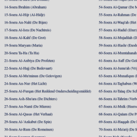
14-Soera Ibrahim (Abraham)
54-Soera Al-Qamar (De 
15-Soera Al-Hijr (Al-Hidjr)
55-Soera Ar-Rahman (De 
16-Soera An-Nahl (De Bijen)
56-Soera Al-Waqi'ah (Het
17-Soera Al-Isra (De Nachtreis)
57-Soera Al-Hadid (IJzer
18-Soera Al-Kahf (De Grot)
58-Soera Al-Mujadilah (De
19-Soera Maryam (Maria)
59-Soera Al-Hashr (Exodu
20-Soera Ta-Ha (Ta Ha)
60-Soera Al-Mumtahanah 
21-Soera Al-Anbiya (De Profeten)
61-Soera As-Saff (De Gel
22-Soera Al-Hajj (De Bedevaart)
62-Soera Al-Jumu'ah (Vri
23-Soera Al-Mu'minun (De Gelovigen)
63-Soera Al-Munafiqun (
24-Soera An-Nur (Het Licht)
64-Soera At-Taghabun (We
25-Soera Al-Furqan (Het Reddend Onderscheidingsmiddel)
65-Soera At-Talaq (De Sch
26-Soera Ash-Shu'ara (De Dichters)
66-Soera At-Tahrim (Verb
27-Soera An-Naml (De Mieren)
67-Soera Al-Mulk (Heersc
28-Soera Al-Qasas (Het Verhaal)
68-Soera Al-Qalam (De P
29-Soera Al-'Ankabut (De Spin)
69-Soera Al-Haqqah (De R
30-Soera Ar-Rum (De Romeinen)
70-Soera Al-Ma'arij (De S
31-Soera Luqman (Luqman)
71-Soera Nuh (Noach)