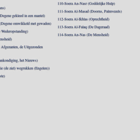
110-Soera An-Nasr (Goddelijke Hulp)
nns)
111-Soera Al-Masad (Doorns, Palmvezels)
egene gekleed in een mantel)
112-Soera Al-Ikhlas (Oprechtheid)
 (Degene omwikkeld met gewaden)
113-Soera Al-Falaq (De Dageraad)
 Wederopstanding)
114-Soera An-Nas (De Mensheid)
ensheid)
 Afgezanten, de Uitgezonden
nkondiging, het Nieuws)
die (de ziel) wegrukken (Engelen))
ste)