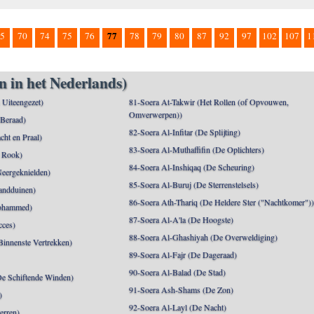
77
5
70
74
75
76
78
79
80
87
92
97
102
107
1
n in het Nederlands)
n Uiteengezet)
81-Soera At-Takwir (Het Rollen (of Opvouwen,
Omverwerpen))
 Beraad)
82-Soera Al-Infitar (De Splijting)
cht en Praal)
83-Soera Al-Muthaffifin (De Oplichters)
 Rook)
84-Soera Al-Inshiqaq (De Scheuring)
Neergeknielden)
85-Soera Al-Buruj (De Sterrenstelsels)
andduinen)
86-Soera Ath-Thariq (De Heldere Ster ("Nachtkomer")
ohammed)
87-Soera Al-A'la (De Hoogste)
cces)
88-Soera Al-Ghashiyah (De Overweldiging)
Binnenste Vertrekken)
89-Soera Al-Fajr (De Dageraad)
90-Soera Al-Balad (De Stad)
De Schiftende Winden)
91-Soera Ash-Shams (De Zon)
)
92-Soera Al-Layl (De Nacht)
erren)