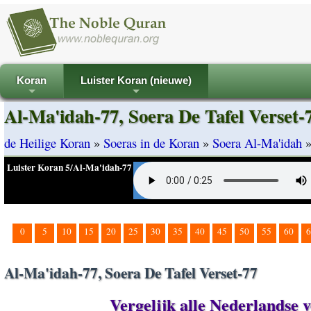
Koran
Luister Koran (nieuwe)
+
+
Al-Ma'idah-77, Soera De Tafel Verset-
de Heilige Koran
»
Soeras in de Koran
»
Soera Al-Ma'idah
Luister Koran 5/Al-Ma'idah-77
0
5
10
15
20
25
30
35
40
45
50
55
60
6
Al-Ma'idah-77, Soera De Tafel Verset-77
Vergelijk alle Nederlandse 