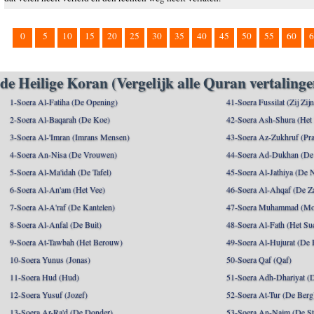
0
5
10
15
20
25
30
35
40
45
50
55
60
6
de Heilige Koran (Vergelijk alle Quran vertalinge
1-Soera Al-Fatiha (De Opening)
41-Soera Fussilat (Zij Zij
2-Soera Al-Baqarah (De Koe)
42-Soera Ash-Shura (Het
3-Soera Al-'Imran (Imrans Mensen)
43-Soera Az-Zukhruf (Pra
4-Soera An-Nisa (De Vrouwen)
44-Soera Ad-Dukhan (De
5-Soera Al-Ma'idah (De Tafel)
45-Soera Al-Jathiya (De 
6-Soera Al-An'am (Het Vee)
46-Soera Al-Ahqaf (De Z
7-Soera Al-A'raf (De Kantelen)
47-Soera Muhammad (M
8-Soera Al-Anfal (De Buit)
48-Soera Al-Fath (Het Su
9-Soera At-Tawbah (Het Berouw)
49-Soera Al-Hujurat (De 
10-Soera Yunus (Jonas)
50-Soera Qaf (Qaf)
11-Soera Hud (Hud)
51-Soera Adh-Dhariyat (
12-Soera Yusuf (Jozef)
52-Soera At-Tur (De Berg
13-Soera Ar-Ra'd (De Donder)
53-Soera An-Najm (De St