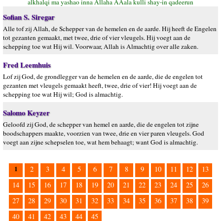
alkhalqi ma yashao inna Allaha AAala kulli shay-in qadeerun
Sofian S. Siregar
Alle tof zij Allah, de Schepper van de hemelen en de aarde. Hij heeft de Engelen
tot gezanten gemaakt, met twee, drie of vier vleugels. Hij voegt aan de
schepping toe wat Hij wil. Voorwaar, Allah is Almachtig over alle zaken.
Fred Leemhuis
Lof zij God, de grondlegger van de hemelen en de aarde, die de engelen tot
gezanten met vleugels gemaakt heeft, twee, drie of vier! Hij voegt aan de
schepping toe wat Hij wil; God is almachtig.
Salomo Keyzer
Geloofd zij God, de schepper van hemel en aarde, die de engelen tot zijne
boodschappers maakte, voorzien van twee, drie en vier paren vleugels. God
voegt aan zijne schepselen toe, wat hem behaagt; want God is almachtig.
1
2
3
4
5
6
7
8
9
10
11
12
13
14
15
16
17
18
19
20
21
22
23
24
25
26
27
28
29
30
31
32
33
34
35
36
37
38
39
40
41
42
43
44
45