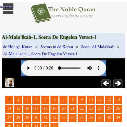
]
randeren
Al-Mala'ikah-1, Soera De Engelen Verset-1
»
»
»
de Heilige Koran
Soeras in de Koran
Soera Al-Mala'ikah
Al-Mala'ikah-1, Soera De Engelen Verset-1
1
2
3
4
5
6
7
8
9
10
11
12
13
14
15
16
17
18
19
20
21
22
23
24
25
26
27
28
29
30
31
32
33
34
35
36
37
38
39
40
41
42
43
44
45