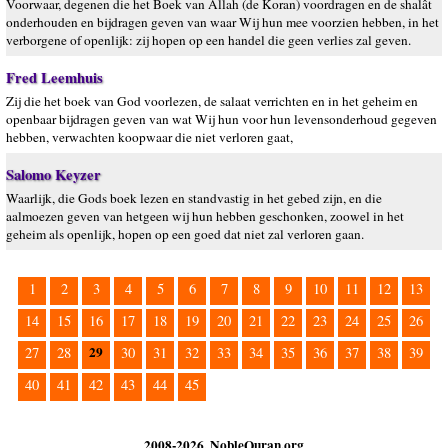
Voorwaar, degenen die het Boek van Allah (de Koran) voordragen en de shalât
onderhouden en bijdragen geven van waar Wij hun mee voorzien hebben, in het
verborgene of openlijk: zij hopen op een handel die geen verlies zal geven.
Fred Leemhuis
Zij die het boek van God voorlezen, de salaat verrichten en in het geheim en
openbaar bijdragen geven van wat Wij hun voor hun levensonderhoud gegeven
hebben, verwachten koopwaar die niet verloren gaat,
Salomo Keyzer
Waarlijk, die Gods boek lezen en standvastig in het gebed zijn, en die
aalmoezen geven van hetgeen wij hun hebben geschonken, zoowel in het
geheim als openlijk, hopen op een goed dat niet zal verloren gaan.
1
2
3
4
5
6
7
8
9
10
11
12
13
14
15
16
17
18
19
20
21
22
23
24
25
26
29
27
28
30
31
32
33
34
35
36
37
38
39
40
41
42
43
44
45
2008-2026, NobleQuran.org