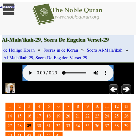
]
randeren
Al-Mala'ikah-29, Soera De Engelen Verset-29
»
»
»
de Heilige Koran
Soeras in de Koran
Soera Al-Mala'ikah
Al-Mala'ikah-29, Soera De Engelen Verset-29
1
2
3
4
5
6
7
8
9
10
11
12
13
14
15
16
17
18
19
20
21
22
23
24
25
26
29
27
28
30
31
32
33
34
35
36
37
38
39
40
41
42
43
44
45