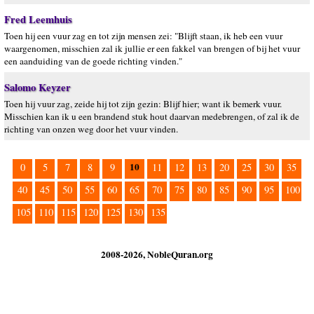
Fred Leemhuis
Toen hij een vuur zag en tot zijn mensen zei: "Blijft staan, ik heb een vuur
waargenomen, misschien zal ik jullie er een fakkel van brengen of bij het vuur
een aanduiding van de goede richting vinden."
Salomo Keyzer
Toen hij vuur zag, zeide hij tot zijn gezin: Blijf hier; want ik bemerk vuur.
Misschien kan ik u een brandend stuk hout daarvan medebrengen, of zal ik de
richting van onzen weg door het vuur vinden.
10
0
5
7
8
9
11
12
13
20
25
30
35
40
45
50
55
60
65
70
75
80
85
90
95
100
105
110
115
120
125
130
135
2008-2026, NobleQuran.org