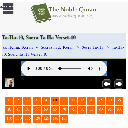
]
randeren
Ta-Ha-10, Soera Ta Ha Verset-10
»
»
»
de Heilige Koran
Soeras in de Koran
Soera Ta-Ha
Ta-Ha-
10, Soera Ta Ha Verset-10
10
0
5
7
8
9
11
12
13
20
25
30
35
40
45
50
55
60
65
70
75
80
85
90
95
100
105
110
115
120
125
130
135