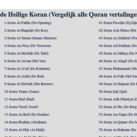
de Heilige Koran (Vergelijk alle Quran vertalinge
1-Soera Al-Fatiha (De Opening)
41-Soera Fussilat (Zij Zij
2-Soera Al-Baqarah (De Koe)
42-Soera Ash-Shura (Het
3-Soera Al-'Imran (Imrans Mensen)
43-Soera Az-Zukhruf (Pra
4-Soera An-Nisa (De Vrouwen)
44-Soera Ad-Dukhan (De
5-Soera Al-Ma'idah (De Tafel)
45-Soera Al-Jathiya (De 
6-Soera Al-An'am (Het Vee)
46-Soera Al-Ahqaf (De Z
7-Soera Al-A'raf (De Kantelen)
47-Soera Muhammad (M
8-Soera Al-Anfal (De Buit)
48-Soera Al-Fath (Het Su
9-Soera At-Tawbah (Het Berouw)
49-Soera Al-Hujurat (De 
10-Soera Yunus (Jonas)
50-Soera Qaf (Qaf)
11-Soera Hud (Hud)
51-Soera Adh-Dhariyat (
12-Soera Yusuf (Jozef)
52-Soera At-Tur (De Berg
13-Soera Ar-Ra'd (De Donder)
53-Soera An-Najm (De St
14-Soera Ibrahim (Abraham)
54-Soera Al-Qamar (De 
15-Soera Al-Hijr (Al-Hidjr)
55-Soera Ar-Rahman (De 