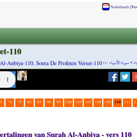
[
Nederlands
Ve
et-110
سورة الأنبياء ١١٠
»
اء
Al-Anbiya-110, Soera De Profeten Verset-110
110
5
70
75
80
85
90
95
100
105
107
108
109
111
1
vertalingen van Surah Al-Anbiya - vers 110