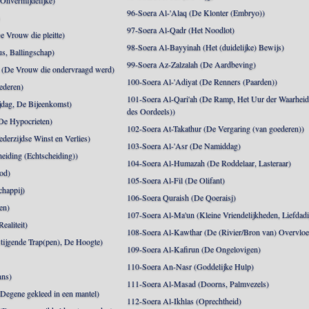
 Onvermijdelijke)
96-Soera Al-'Alaq (De Klonter (Embryo))
)
97-Soera Al-Qadr (Het Noodlot)
 Vrouw die pleitte)
98-Soera Al-Bayyinah (Het (duidelijke) Bewijs)
s, Ballingschap)
99-Soera Az-Zalzalah (De Aardbeving)
(De Vrouw die ondervraagd werd)
100-Soera Al-'Adiyat (De Renners (Paarden))
ederen)
101-Soera Al-Qari'ah (De Ramp, Het Uur der Waarhei
jdag, De Bijeenkomst)
des Oordeels))
De Hypocrieten)
102-Soera At-Takathur (De Vergaring (van goederen))
derzijdse Winst en Verlies)
103-Soera Al-'Asr (De Namiddag)
eiding (Echtscheiding))
104-Soera Al-Humazah (De Roddelaar, Lasteraar)
od)
105-Soera Al-Fil (De Olifant)
happij)
106-Soera Quraish (De Qoeraisj)
en)
107-Soera Al-Ma'un (Kleine Vriendelijkheden, Liefdad
ealiteit)
108-Soera Al-Kawthar (De (Rivier/Bron van) Overvloe
tijgende Trap(pen), De Hoogte)
109-Soera Al-Kafirun (De Ongelovigen)
110-Soera An-Nasr (Goddelijke Hulp)
nns)
111-Soera Al-Masad (Doorns, Palmvezels)
egene gekleed in een mantel)
112-Soera Al-Ikhlas (Oprechtheid)