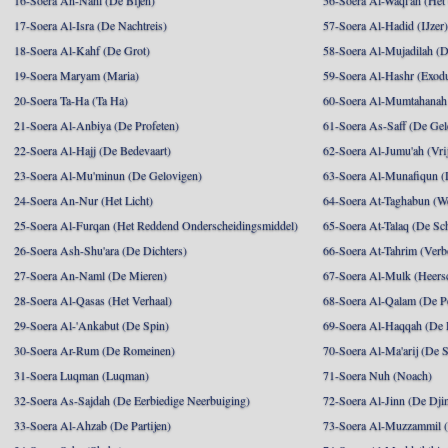
16-Soera An-Nahl (De Bijen)
56-Soera Al-Waqi'ah (Het
17-Soera Al-Isra (De Nachtreis)
57-Soera Al-Hadid (IJzer
18-Soera Al-Kahf (De Grot)
58-Soera Al-Mujadilah (De
19-Soera Maryam (Maria)
59-Soera Al-Hashr (Exodu
20-Soera Ta-Ha (Ta Ha)
60-Soera Al-Mumtahanah 
21-Soera Al-Anbiya (De Profeten)
61-Soera As-Saff (De Gel
22-Soera Al-Hajj (De Bedevaart)
62-Soera Al-Jumu'ah (Vri
23-Soera Al-Mu'minun (De Gelovigen)
63-Soera Al-Munafiqun (
24-Soera An-Nur (Het Licht)
64-Soera At-Taghabun (We
25-Soera Al-Furqan (Het Reddend Onderscheidingsmiddel)
65-Soera At-Talaq (De Sch
26-Soera Ash-Shu'ara (De Dichters)
66-Soera At-Tahrim (Verb
27-Soera An-Naml (De Mieren)
67-Soera Al-Mulk (Heersc
28-Soera Al-Qasas (Het Verhaal)
68-Soera Al-Qalam (De P
29-Soera Al-'Ankabut (De Spin)
69-Soera Al-Haqqah (De R
30-Soera Ar-Rum (De Romeinen)
70-Soera Al-Ma'arij (De S
31-Soera Luqman (Luqman)
71-Soera Nuh (Noach)
32-Soera As-Sajdah (De Eerbiedige Neerbuiging)
72-Soera Al-Jinn (De Dji
33-Soera Al-Ahzab (De Partijen)
73-Soera Al-Muzzammil (D