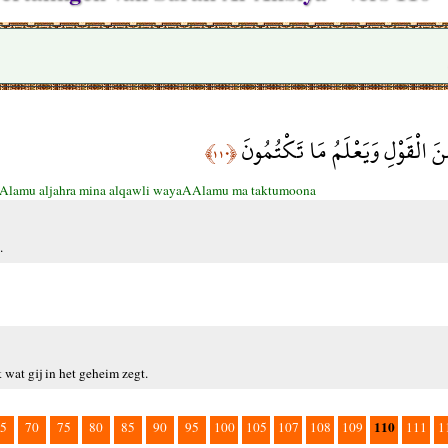
مِنَ الْقَوْلِ وَيَعْلَمُ مَا تَكْتُمُونَ
﴿١١٠﴾
Alamu aljahra mina alqawli wayaAAlamu ma taktumoona
.
 wat gij in het geheim zegt.
110
5
70
75
80
85
90
95
100
105
107
108
109
111
1