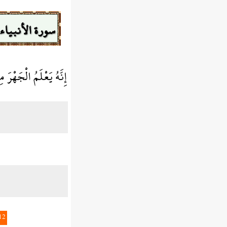
سورة الأنبياء
إِنَّهُ يَعْلَمُ الْجَهْرَ 
12