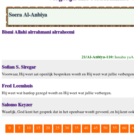
Soera Al-Anbiya
Bismi Allahi alrrahmani alrraheemi
21/Al-Anbiya-110:
Innahu yaA
Sofian S. Siregar
Voorwaar, Hij weet aat openlijk besproken wordt en Hij weet wat jullie verbergen
Fred Leemhuis
Hij weet wat hardop gezegd wordt en Hij weet wat jullie verbergen.
Salomo Keyzer
Waarlijk, God kent het gesprek dat in het openbaar wordt gevoerd, en hij kent ook
0
5
10
15
20
25
30
35
40
45
50
55
60
6