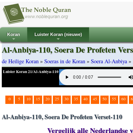
Koran
Luister Koran (nieuwe)
+
+
Al-Anbiya-110, Soera De Profeten Vers
de Heilige Koran
»
Soeras in de Koran
»
Soera Al-Anbiya
»
Luister Koran 21/Al-Anbiya-110
0
5
10
15
20
25
30
35
40
45
50
55
60
6
Al-Anbiya-110, Soera De Profeten Verset-110
Vergelijk alle Nederlandse 