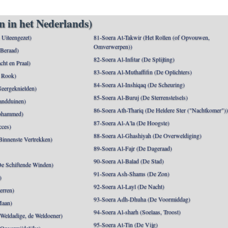
n in het Nederlands)
n Uiteengezet)
81-Soera At-Takwir (Het Rollen (of Opvouwen,
Omverwerpen))
 Beraad)
82-Soera Al-Infitar (De Splijting)
cht en Praal)
83-Soera Al-Muthaffifin (De Oplichters)
 Rook)
84-Soera Al-Inshiqaq (De Scheuring)
Neergeknielden)
85-Soera Al-Buruj (De Sterrenstelsels)
andduinen)
86-Soera Ath-Thariq (De Heldere Ster ("Nachtkomer")
ohammed)
87-Soera Al-A'la (De Hoogste)
cces)
88-Soera Al-Ghashiyah (De Overweldiging)
Binnenste Vertrekken)
89-Soera Al-Fajr (De Dageraad)
90-Soera Al-Balad (De Stad)
De Schiftende Winden)
91-Soera Ash-Shams (De Zon)
)
92-Soera Al-Layl (De Nacht)
erren)
93-Soera Adh-Dhuha (De Voormiddag)
Maan)
94-Soera Al-sharh (Soelaas, Troost)
Weldadige, de Weldoener)
95-Soera At-Tin (De Vijg)