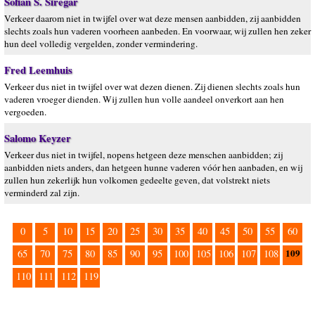
Sofian S. Siregar
Verkeer daarom niet in twijfel over wat deze mensen aanbidden, zij aanbidden
slechts zoals hun vaderen voorheen aanbeden. En voorwaar, wij zullen hen zeker
hun deel volledig vergelden, zonder vermindering.
Fred Leemhuis
Verkeer dus niet in twijfel over wat dezen dienen. Zij dienen slechts zoals hun
vaderen vroeger dienden. Wij zullen hun volle aandeel onverkort aan hen
vergoeden.
Salomo Keyzer
Verkeer dus niet in twijfel, nopens hetgeen deze menschen aanbidden; zij
aanbidden niets anders, dan hetgeen hunne vaderen vóór hen aanbaden, en wij
zullen hun zekerlijk hun volkomen gedeelte geven, dat volstrekt niets
verminderd zal zijn.
0
5
10
15
20
25
30
35
40
45
50
55
60
109
65
70
75
80
85
90
95
100
105
106
107
108
110
111
112
119