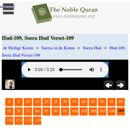
]
randeren
Hud-109, Soera Hud Verset-109
»
»
»
de Heilige Koran
Soeras in de Koran
Soera Hud
Hud-109,
Soera Hud Verset-109
0
5
10
15
20
25
30
35
40
45
50
55
60
109
65
70
75
80
85
90
95
100
105
106
107
108
110
111
112
119