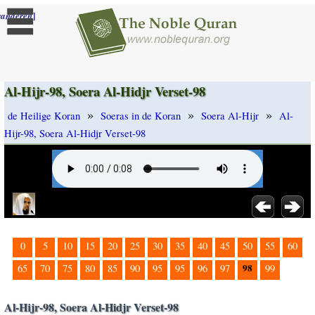
]
randeren
Al-Hijr-98, Soera Al-Hidjr Verset-98
»
»
»
de Heilige Koran
Soeras in de Koran
Soera Al-Hijr
Al-
Hijr-98, Soera Al-Hidjr Verset-98
0
5
10
15
20
25
30
35
40
45
50
55
60
98
65
70
75
80
85
90
95
95
96
97
99
Al-Hijr-98, Soera Al-Hidjr Verset-98