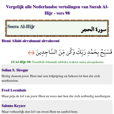
Vergelijk alle Nederlandse vertalingen van Surah Al-
Hijr - vers 98
سورة الحجر
Soera Al-Hijr
Bismi Allahi alrrahmani alrraheemi
فَسَبِّحْ بِحَمْدِ رَبِّكَ وَكُن مِّنَ السَّاجِدِينَ
﴿٩٨﴾
15/Al-Hijr-98:
Fasabbih bihamdi rabbika wakun mina alssajideena
Sofian S. Siregar
Heilig daarom jouw Heer met een lofprijzing en behoor tot hen die zich
neerknielen.
Fred Leemhuis
Maar prijs de lof van jouw Heer en wees met hen die zich eerbiedig neerbuigen.
Salomo Keyzer
Maar verheerlijk den lof van uwen Heer en aanbid hem.