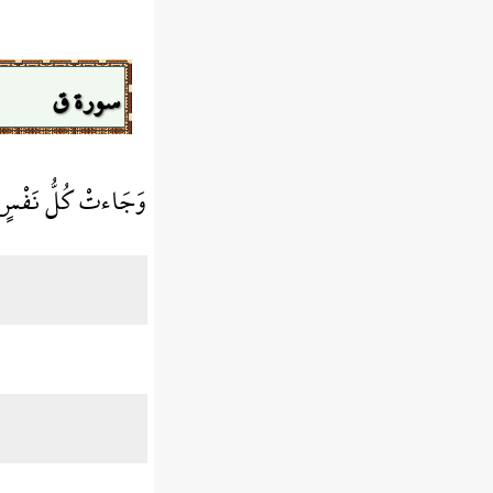
سورة ق
وَجَاءتْ كُلُّ نَفْسٍ 