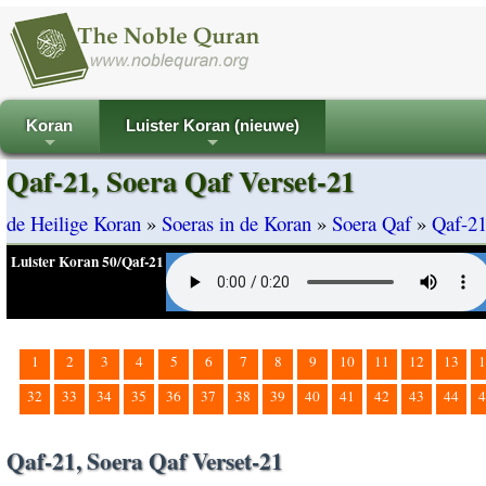
Koran
Luister Koran (nieuwe)
+
+
Qaf-21, Soera Qaf Verset-21
de Heilige Koran
»
Soeras in de Koran
»
Soera Qaf
»
Qaf-21
Luister Koran 50/Qaf-21
1
2
3
4
5
6
7
8
9
10
11
12
13
1
32
33
34
35
36
37
38
39
40
41
42
43
44
4
Qaf-21, Soera Qaf Verset-21