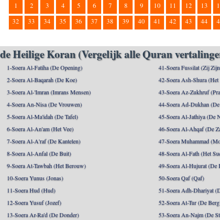
1
2
3
4
5
6
7
8
9
10
11
12
13
1
32
33
34
35
36
37
38
39
40
41
42
43
44
4
de Heilige Koran (Vergelijk alle Quran vertalinge
1-Soera Al-Fatiha (De Opening)
41-Soera Fussilat (Zij Zij
2-Soera Al-Baqarah (De Koe)
42-Soera Ash-Shura (Het
3-Soera Al-'Imran (Imrans Mensen)
43-Soera Az-Zukhruf (Pra
4-Soera An-Nisa (De Vrouwen)
44-Soera Ad-Dukhan (De
5-Soera Al-Ma'idah (De Tafel)
45-Soera Al-Jathiya (De 
6-Soera Al-An'am (Het Vee)
46-Soera Al-Ahqaf (De Z
7-Soera Al-A'raf (De Kantelen)
47-Soera Muhammad (M
8-Soera Al-Anfal (De Buit)
48-Soera Al-Fath (Het Su
9-Soera At-Tawbah (Het Berouw)
49-Soera Al-Hujurat (De 
10-Soera Yunus (Jonas)
50-Soera Qaf (Qaf)
11-Soera Hud (Hud)
51-Soera Adh-Dhariyat (
12-Soera Yusuf (Jozef)
52-Soera At-Tur (De Berg
13-Soera Ar-Ra'd (De Donder)
53-Soera An-Najm (De St