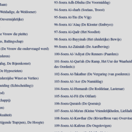
93-Soera Adh-Dhuha (De Voormiddag)
Maan)
94-Soera Al-sharh (Soelaas, Troost)
Weldadige, de Weldoener)
95-Soera At-Tin (De Vijg)
 Onvermijdelijke)
96-Soera Al-'Alaq (De Klonter (Embryo))
)
97-Soera Al-Qadr (Het Noodlot)
 Vrouw die pleitte)
98-Soera Al-Bayyinah (Het (duidelijke) Bewijs)
s, Ballingschap)
99-Soera Az-Zalzalah (De Aardbeving)
(De Vrouw die ondervraagd werd)
100-Soera Al-'Adiyat (De Renners (Paarden))
ederen)
101-Soera Al-Qari'ah (De Ramp, Het Uur der Waarhei
jdag, De Bijeenkomst)
des Oordeels))
De Hypocrieten)
102-Soera At-Takathur (De Vergaring (van goederen))
derzijdse Winst en Verlies)
103-Soera Al-'Asr (De Namiddag)
eiding (Echtscheiding))
104-Soera Al-Humazah (De Roddelaar, Lasteraar)
od)
105-Soera Al-Fil (De Olifant)
happij)
106-Soera Quraish (De Qoeraisj)
en)
107-Soera Al-Ma'un (Kleine Vriendelijkheden, Liefdad
ealiteit)
108-Soera Al-Kawthar (De (Rivier/Bron van) Overvloe
tijgende Trap(pen), De Hoogte)
109-Soera Al-Kafirun (De Ongelovigen)