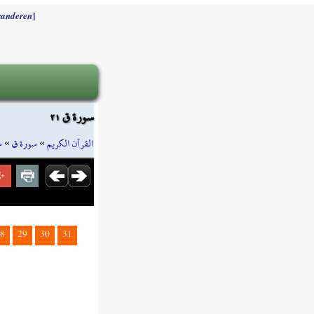
]
randeren
سورة ق ٢١
س
»
سورة ق
»
القرآن الكريم
8
29
30
31