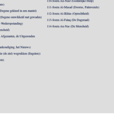
110-Soera An-Nasr (Goddelijke Hulp)
nns)
111-Soera Al-Masad (Doorns, Palmvezels)
egene gekleed in een mantel)
112-Soera Al-Ikhlas (Oprechtheid)
 (Degene omwikkeld met gewaden)
113-Soera Al-Falaq (De Dageraad)
 Wederopstanding)
114-Soera An-Nas (De Mensheid)
ensheid)
 Afgezanten, de Uitgezonden
nkondiging, het Nieuws)
die (de ziel) wegrukken (Engelen))
ste)