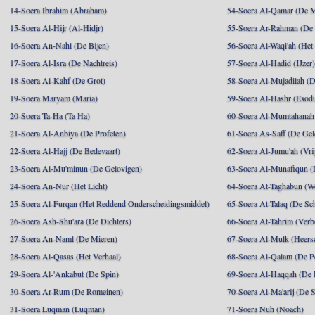
14-Soera Ibrahim (Abraham)
54-Soera Al-Qamar (De 
15-Soera Al-Hijr (Al-Hidjr)
55-Soera Ar-Rahman (De 
16-Soera An-Nahl (De Bijen)
56-Soera Al-Waqi'ah (Het
17-Soera Al-Isra (De Nachtreis)
57-Soera Al-Hadid (IJzer
18-Soera Al-Kahf (De Grot)
58-Soera Al-Mujadilah (De
19-Soera Maryam (Maria)
59-Soera Al-Hashr (Exodu
20-Soera Ta-Ha (Ta Ha)
60-Soera Al-Mumtahanah 
21-Soera Al-Anbiya (De Profeten)
61-Soera As-Saff (De Gel
22-Soera Al-Hajj (De Bedevaart)
62-Soera Al-Jumu'ah (Vri
23-Soera Al-Mu'minun (De Gelovigen)
63-Soera Al-Munafiqun (
24-Soera An-Nur (Het Licht)
64-Soera At-Taghabun (We
25-Soera Al-Furqan (Het Reddend Onderscheidingsmiddel)
65-Soera At-Talaq (De Sch
26-Soera Ash-Shu'ara (De Dichters)
66-Soera At-Tahrim (Verb
27-Soera An-Naml (De Mieren)
67-Soera Al-Mulk (Heersc
28-Soera Al-Qasas (Het Verhaal)
68-Soera Al-Qalam (De P
29-Soera Al-'Ankabut (De Spin)
69-Soera Al-Haqqah (De R
30-Soera Ar-Rum (De Romeinen)
70-Soera Al-Ma'arij (De S
31-Soera Luqman (Luqman)
71-Soera Nuh (Noach)