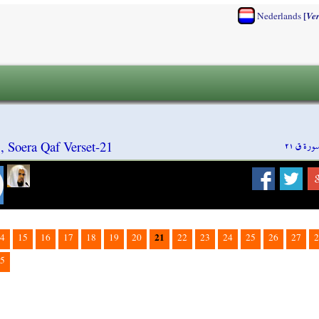
[
Nederlands
Ve
ورة ق ٢١
, Soera Qaf Verset-21
21
4
15
16
17
18
19
20
22
23
24
25
26
27
2
5