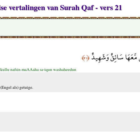
se vertalingen van Surah Qaf - vers 21
مَّعَهَا سَائِقٌ وَشَهِيدٌ
﴿٢١﴾
 kullu nafsin maAAaha sa-iqun washaheedun
 (Engel als) getuige.