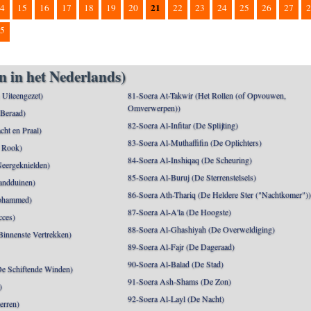
21
4
15
16
17
18
19
20
22
23
24
25
26
27
2
5
n in het Nederlands)
n Uiteengezet)
81-Soera At-Takwir (Het Rollen (of Opvouwen,
Omverwerpen))
 Beraad)
82-Soera Al-Infitar (De Splijting)
cht en Praal)
83-Soera Al-Muthaffifin (De Oplichters)
 Rook)
84-Soera Al-Inshiqaq (De Scheuring)
Neergeknielden)
85-Soera Al-Buruj (De Sterrenstelsels)
andduinen)
86-Soera Ath-Thariq (De Heldere Ster ("Nachtkomer")
ohammed)
87-Soera Al-A'la (De Hoogste)
cces)
88-Soera Al-Ghashiyah (De Overweldiging)
Binnenste Vertrekken)
89-Soera Al-Fajr (De Dageraad)
90-Soera Al-Balad (De Stad)
De Schiftende Winden)
91-Soera Ash-Shams (De Zon)
)
92-Soera Al-Layl (De Nacht)
erren)