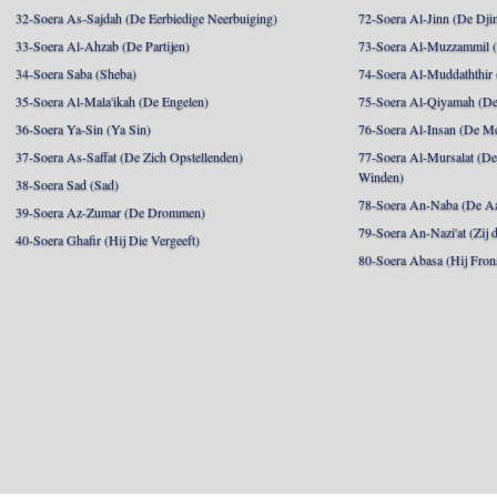
32-Soera As-Sajdah (De Eerbiedige Neerbuiging)
72-Soera Al-Jinn (De Dji
33-Soera Al-Ahzab (De Partijen)
73-Soera Al-Muzzammil (D
34-Soera Saba (Sheba)
74-Soera Al-Muddaththir
35-Soera Al-Mala'ikah (De Engelen)
75-Soera Al-Qiyamah (De
36-Soera Ya-Sin (Ya Sin)
76-Soera Al-Insan (De M
37-Soera As-Saffat (De Zich Opstellenden)
77-Soera Al-Mursalat (De
Winden)
38-Soera Sad (Sad)
78-Soera An-Naba (De Aa
39-Soera Az-Zumar (De Drommen)
79-Soera An-Nazi'at (Zij 
40-Soera Ghafir (Hij Die Vergeeft)
80-Soera Abasa (Hij Fron