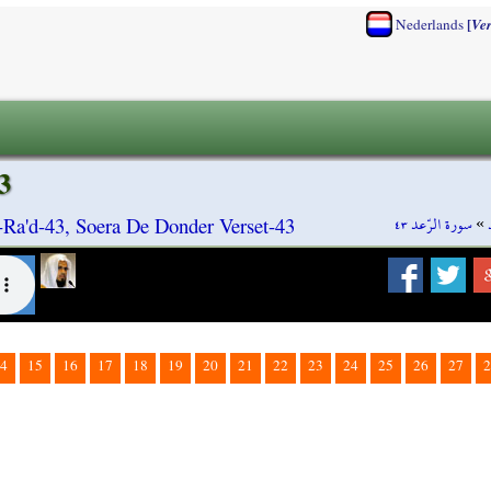
[
Nederlands
Ve
3
سورة الرّعد ٤٣
»
-Ra'd-43, Soera De Donder Verset-43
4
15
16
17
18
19
20
21
22
23
24
25
26
27
2