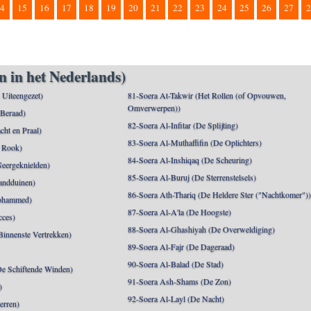
4
15
16
17
18
19
20
21
22
23
24
25
26
27
2
n in het Nederlands)
n Uiteengezet)
81-Soera At-Takwir (Het Rollen (of Opvouwen,
Omverwerpen))
 Beraad)
82-Soera Al-Infitar (De Splijting)
cht en Praal)
83-Soera Al-Muthaffifin (De Oplichters)
 Rook)
84-Soera Al-Inshiqaq (De Scheuring)
Neergeknielden)
85-Soera Al-Buruj (De Sterrenstelsels)
andduinen)
86-Soera Ath-Thariq (De Heldere Ster ("Nachtkomer")
ohammed)
87-Soera Al-A'la (De Hoogste)
cces)
88-Soera Al-Ghashiyah (De Overweldiging)
Binnenste Vertrekken)
89-Soera Al-Fajr (De Dageraad)
90-Soera Al-Balad (De Stad)
De Schiftende Winden)
91-Soera Ash-Shams (De Zon)
)
92-Soera Al-Layl (De Nacht)
erren)