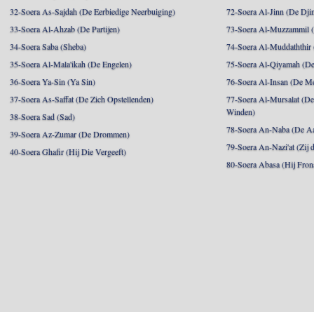
32-Soera As-Sajdah (De Eerbiedige Neerbuiging)
72-Soera Al-Jinn (De Dji
33-Soera Al-Ahzab (De Partijen)
73-Soera Al-Muzzammil (D
34-Soera Saba (Sheba)
74-Soera Al-Muddaththir
35-Soera Al-Mala'ikah (De Engelen)
75-Soera Al-Qiyamah (De
36-Soera Ya-Sin (Ya Sin)
76-Soera Al-Insan (De M
37-Soera As-Saffat (De Zich Opstellenden)
77-Soera Al-Mursalat (De
Winden)
38-Soera Sad (Sad)
78-Soera An-Naba (De Aa
39-Soera Az-Zumar (De Drommen)
79-Soera An-Nazi'at (Zij 
40-Soera Ghafir (Hij Die Vergeeft)
80-Soera Abasa (Hij Fron