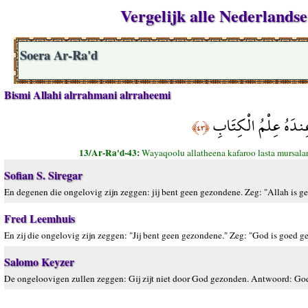
Vergelijk alle Nederlandse
Soera Ar-Ra'd
Bismi Allahi alrrahmani alrraheemi
عِندَهُ عِلْمُ الْكِتَابِ
﴿٤٣﴾
13/Ar-Ra'd-43:
Wayaqoolu allatheena kafaroo lasta mursa
Sofian S. Siregar
En degenen die ongelovig zijn zeggen: jij bent geen gezondene. Zeg: "Allah is ge
Fred Leemhuis
En zij die ongelovig zijn zeggen: "Jij bent geen gezondene." Zeg: "God is goed ge
Salomo Keyzer
De ongeloovigen zullen zeggen: Gij zijt niet door God gezonden. Antwoord: God en