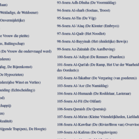
93-Soera Adh-Dhuha (De Voormiddag)
Maan)
94-Soera Al-sharh (Soelaas, Troost)
Weldadige, de Weldoener)
95-Soera At-Tin (De Vijg)
 Onvermijdelijke)
96-Soera Al-'Alaq (De Klonter (Embryo))
)
97-Soera Al-Qadr (Het Noodlot)
 Vrouw die pleitte)
98-Soera Al-Bayyinah (Het (duidelijke) Bewijs)
s, Ballingschap)
99-Soera Az-Zalzalah (De Aardbeving)
(De Vrouw die ondervraagd werd)
100-Soera Al-'Adiyat (De Renners (Paarden))
ederen)
101-Soera Al-Qari'ah (De Ramp, Het Uur der Waarhei
jdag, De Bijeenkomst)
des Oordeels))
De Hypocrieten)
102-Soera At-Takathur (De Vergaring (van goederen))
derzijdse Winst en Verlies)
103-Soera Al-'Asr (De Namiddag)
eiding (Echtscheiding))
104-Soera Al-Humazah (De Roddelaar, Lasteraar)
od)
105-Soera Al-Fil (De Olifant)
happij)
106-Soera Quraish (De Qoeraisj)
en)
107-Soera Al-Ma'un (Kleine Vriendelijkheden, Liefdad
ealiteit)
108-Soera Al-Kawthar (De (Rivier/Bron van) Overvloe
tijgende Trap(pen), De Hoogte)
109-Soera Al-Kafirun (De Ongelovigen)