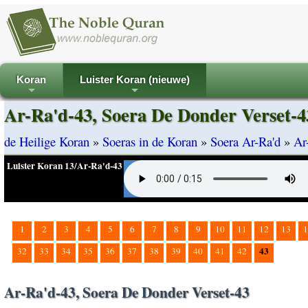
Koran
Luister Koran (nieuwe)
+
+
Ar-Ra'd-43, Soera De Donder Verset-4
de Heilige Koran
»
Soeras in de Koran
»
Soera Ar-Ra'd
»
Ar
Luister Koran 13/Ar-Ra'd-43
1
2
3
4
5
6
7
8
9
10
11
12
13
1
43
32
33
34
35
36
37
38
39
40
41
42
Ar-Ra'd-43, Soera De Donder Verset-43