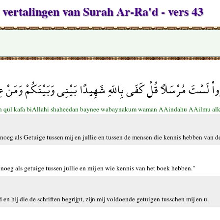
 vertalingen van Surah Ar-Ra'd - vers 43
رُواْ لَسْتَ مُرْسَلاً قُلْ كَفَى بِاللّهِ شَهِيدًا بَيْنِي وَبَيْنَكُمْ وَمَنْ 
lan qul kafa biAllahi shaheedan baynee wabaynakum waman AAindahu AAilmu alk
noeg als Getuige tussen mij en jullie en tussen de mensen die kennis hebben van de
noeg als getuige tussen jullie en mij en wie kennis van het boek hebben."
 hij die de schriften begrijpt, zijn mij voldoende getuigen tusschen mij en u.