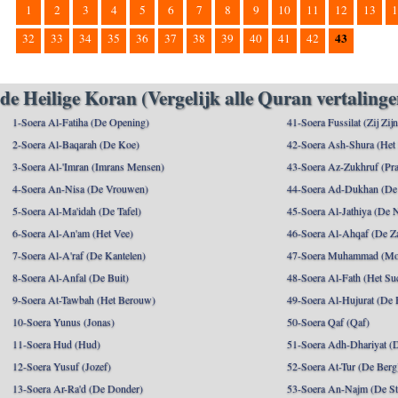
1
2
3
4
5
6
7
8
9
10
11
12
13
1
43
32
33
34
35
36
37
38
39
40
41
42
de Heilige Koran (Vergelijk alle Quran vertalinge
1-Soera Al-Fatiha (De Opening)
41-Soera Fussilat (Zij Zij
2-Soera Al-Baqarah (De Koe)
42-Soera Ash-Shura (Het
3-Soera Al-'Imran (Imrans Mensen)
43-Soera Az-Zukhruf (Pra
4-Soera An-Nisa (De Vrouwen)
44-Soera Ad-Dukhan (De
5-Soera Al-Ma'idah (De Tafel)
45-Soera Al-Jathiya (De 
6-Soera Al-An'am (Het Vee)
46-Soera Al-Ahqaf (De Z
7-Soera Al-A'raf (De Kantelen)
47-Soera Muhammad (M
8-Soera Al-Anfal (De Buit)
48-Soera Al-Fath (Het Su
9-Soera At-Tawbah (Het Berouw)
49-Soera Al-Hujurat (De 
10-Soera Yunus (Jonas)
50-Soera Qaf (Qaf)
11-Soera Hud (Hud)
51-Soera Adh-Dhariyat (
12-Soera Yusuf (Jozef)
52-Soera At-Tur (De Berg
13-Soera Ar-Ra'd (De Donder)
53-Soera An-Najm (De St