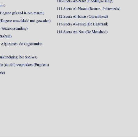
110-Soera An-Nasr (Goddelijke Hulp)
nns)
111-Soera Al-Masad (Doorns, Palmvezels)
egene gekleed in een mantel)
112-Soera Al-Ikhlas (Oprechtheid)
 (Degene omwikkeld met gewaden)
113-Soera Al-Falaq (De Dageraad)
 Wederopstanding)
114-Soera An-Nas (De Mensheid)
ensheid)
 Afgezanten, de Uitgezonden
nkondiging, het Nieuws)
die (de ziel) wegrukken (Engelen))
ste)