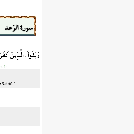
سورة الرّعد
وَيَقُولُ الَّذِينَ كَفَ
itabi
 Schrift."