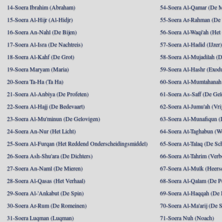
14-Soera Ibrahim (Abraham)
54-Soera Al-Qamar (De 
15-Soera Al-Hijr (Al-Hidjr)
55-Soera Ar-Rahman (De 
16-Soera An-Nahl (De Bijen)
56-Soera Al-Waqi'ah (Het
17-Soera Al-Isra (De Nachtreis)
57-Soera Al-Hadid (IJzer
18-Soera Al-Kahf (De Grot)
58-Soera Al-Mujadilah (De
19-Soera Maryam (Maria)
59-Soera Al-Hashr (Exodu
20-Soera Ta-Ha (Ta Ha)
60-Soera Al-Mumtahanah 
21-Soera Al-Anbiya (De Profeten)
61-Soera As-Saff (De Gel
22-Soera Al-Hajj (De Bedevaart)
62-Soera Al-Jumu'ah (Vri
23-Soera Al-Mu'minun (De Gelovigen)
63-Soera Al-Munafiqun (
24-Soera An-Nur (Het Licht)
64-Soera At-Taghabun (We
25-Soera Al-Furqan (Het Reddend Onderscheidingsmiddel)
65-Soera At-Talaq (De Sch
26-Soera Ash-Shu'ara (De Dichters)
66-Soera At-Tahrim (Verb
27-Soera An-Naml (De Mieren)
67-Soera Al-Mulk (Heersc
28-Soera Al-Qasas (Het Verhaal)
68-Soera Al-Qalam (De P
29-Soera Al-'Ankabut (De Spin)
69-Soera Al-Haqqah (De R
30-Soera Ar-Rum (De Romeinen)
70-Soera Al-Ma'arij (De S
31-Soera Luqman (Luqman)
71-Soera Nuh (Noach)