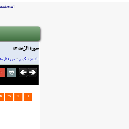
]
randeren
سورة الرّعد ٤٣
سورة الرّعد
»
القرآن الكريم
8
29
30
31